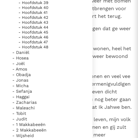
Maar gij, bergen van Israël, zult weer met bomen
- Hoofdstuk 39
- Hoofdstuk 40
begroeid raken en vruchten voortbrengen voor
- Hoofdstuk 41
mijn volk Israël, want weldra keert het terug.
- Hoofdstuk 42
- Hoofdstuk 43
- Hoofdstuk 44
9
Ik wend Mij weer tot u en zal zorgen dat ge weer
- Hoofdstuk 45
bewerkt en bezaaid wordt.
- Hoofdstuk 46
- Hoofdstuk 47
- Hoofdstuk 48
10
Er zullen weer veel mensen op u wonen, heel het
- Daniël
volk van Israël; de steden zullen weer bewoond
- Hosea
- Joël
en de puinen herbouwd worden.
- Amos
- Obadja
11
Veel mensen zullen weer op u wonen en veel vee
- Jonas
zal op u weiden; ze zullen zich vermenigvuldigen
- Micha
- Sefanja
en vruchtbaar zijn. Ge zult weer even dicht
- Haggai
bevolkt zijn als vroeger; het zal u nog beter gaan
- Zacharias
dan voorheen, opdat ge erkent dat Ik Jahwe ben.
- Maleachi
- Tobit
12
- Judit
Ik zal maken dat er mensen op u leven, mijn volk
- 1 Makkabeeën
Israël; het zal u weer in bezit nemen en gij zult
- 2 Makkabeeën
zijn erfdeel zijn en zult het nooit meer
- Wijsheid