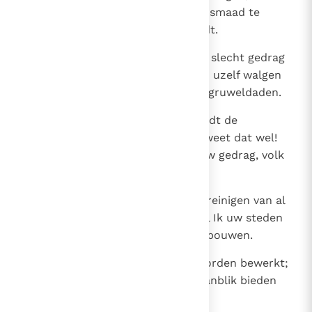
ge onder de volken niet meer de smaad te
dragen hebben dat ge honger lijdt.
31
Dan zult ge terugdenken aan uw slecht gedrag
en uw boze daden en ge zult van uzelf walgen
om uw ongerechtigheden en uw gruweldaden.
32
Niet omwille van u doe Ik het, luidt de
godsspraak van Jahwe de Heer, weet dat wel!
Schaam u, schaam u diep over uw gedrag, volk
van Israël!
33
Dit zegt Jahwe de Heer: Ik zal u reinigen van al
uw ongerechtigheden, en dan zal Ik uw steden
weer bevolken en uw puinen herbouwen.
34
Het verwilderde land zal weer worden bewerkt;
het zal niet langer een woeste aanblik bieden
aan wie er doorheen trekt.