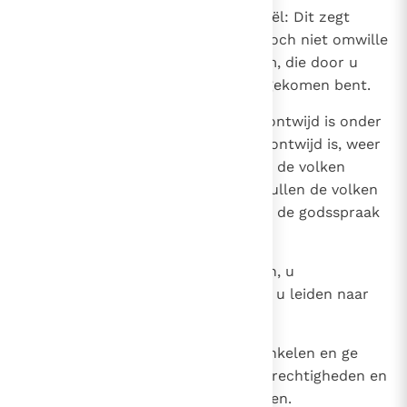
22
Zeg daarom tot het volk van Israël: Dit zegt
Jahwe de Heer: Ik ga ingrijpen, doch niet omwille
van u, maar om mijn heilige naam, die door u
ontwijd is bij de volken waar ge gekomen bent.
23
Ik zal voor mijn grote naam, die ontwijd is onder
de volken, die door u onder hen ontwijd is, weer
eerbied afdwingen en door u aan de volken
tonen dat Ik de Heilige ben; zo zullen de volken
erkennen dat Ik Jahwe ben, luidt de godsspraak
van Jahwe de Heer.
24
Ik zal u terugvoeren uit de volken, u
samenbrengen uit alle landen en u leiden naar
uw eigen grond.
25
Ik zal u met zuiver water besprenkelen en ge
zult rein worden; van al uw ongerechtigheden en
van al uw afgoderij zal Ik u reinigen.