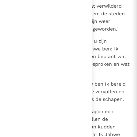
35
Dan zal men zeggen: 'Dit land, dat verwilderd
was, is een tuin van Eden geworden; de steden
die verwoest en vernield waren zijn weer
ommuurde en bewoonde steden geworden.'
36
Dan zullen de volken die rondom u zijn
overgebleven erkennen dat Ik Jahwe ben; Ik
bouw weer op wat vernield was en beplant wat
verwilderd was. Ik, Jahwe, heb gesproken en wat
Ik zeg voer Ik uit.
37
Dit zegt Jahwe de Heer: Opnieuw ben Ik bereid
de wens van het volk van Israël te vervullen en
de mensen zo talrijk te maken als de schapen.
38
Zoals het in Jeruzalem op feestdagen een
gedrang is van offerdieren, zo zullen de
verwoeste steden weer vol zijn van kudden
mensen; zo zullen ze erkennen dat Ik Jahwe