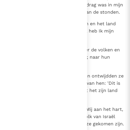
wangedrag verontreinigd. Zijn gedrag was in mijn
ogen even onrein als het bloed van de stonden.
18
Omdat ze bloed vergoten hadden en het land
door hun afgoderij verontreinigd, heb Ik mijn
woede aan hen gekoeld.
19
Daarom heb Ik ze verspreid onder de volken en
zijn ze verstrooid over de landen; naar hun
wangedrag heb Ik hen gevonnist.
20
En bij alle volken waar ze kwamen ontwijdden ze
mijn heilige naam. Want men zei van hen: 'Dit is
het volk van Jahwe en toch heeft het zijn land
moeten verlaten.'
21
Maar de eer van mijn naam ging Mij aan het hart,
mijn heilige naam die door het volk van Israël
ontwijd is onder de volken waar ze gekomen zijn.