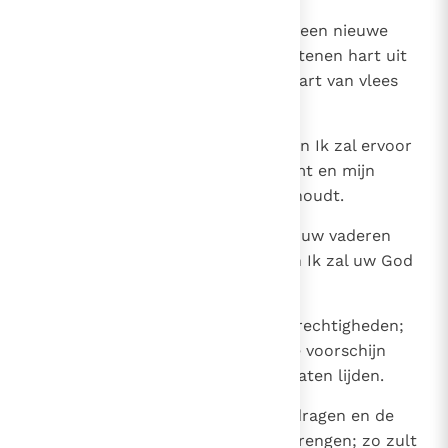
26
Ik zal u een nieuw hart geven en een nieuwe
geest in u uitstorten; Ik zal het stenen hart uit
uw lichaam verwijderen en een hart van vlees
geven.
27
Mijn geest zal Ik in u uitstorten en Ik zal ervoor
zorgen dat ge mijn wetten nakomt en mijn
voorschriften nauwkeurig onderhoudt.
28
Ge zult wonen in het land dat Ik uw vaderen
gegeven heb; gij zult mijn volk en Ik zal uw God
zijn.
29
Ik zal u bevrijden van al uw ongerechtigheden;
een overvloed van koren zal Ik te voorschijn
roepen en u nooit meer honger laten lijden.
30
De bomen laat Ik veel vruchten dragen en de
akkers overvloedig gewas voortbrengen; zo zult