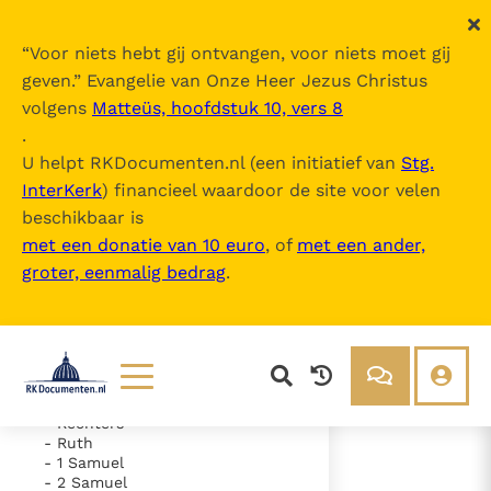
“
Voor niets hebt gij ontvangen, voor niets moet gij
geven.
” Evangelie van Onze Heer Jezus Christus
volgens
Matteüs, hoofdstuk 10, vers 8
De Bijbel
.
U helpt RKDocumenten.nl (een initiatief van
Stg.
InterKerk
) financieel waardoor de site voor velen
Inhoudsopgave
beschikbaar is
uitklappen
met een donatie van 10 euro
, of
met een ander,
groter, eenmalig bedrag
.
- Oude Testament
- Genesis
- Exodus
- Leviticus
- Numeri
- Deuteronomium
- Jozua
Lezen
Over ons
- Rechters
- Ruth
Documenten
Over RK Documenten
- 1 Samuel
- 2 Samuel
- Hoofdstuk 36
Bijbel
Meedoen