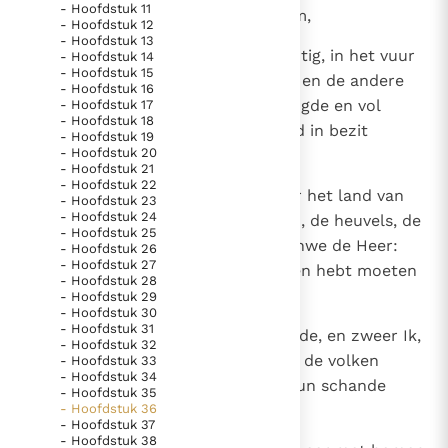
- Hoofdstuk 11
Paus Leo XIV in Pavia: "De stad is zowel een gave als
geworden voor de volken rondom,
- Hoofdstuk 12
een taak"
- Hoofdstuk 13
Paus in Pavia: St. Augustinus toont ons de noodzaak om
5
dit zegt Jahwe de Heer: Waarachtig, in het vuur
- Hoofdstuk 14
"naar het innerlijk" toe te keren.
- Hoofdstuk 15
van mijn naijver zal Ik heel Edom en de andere
- Hoofdstuk 16
RK Documenten stelt heel veel belangrijke
volken vonnissen. Met grote vreugde en vol
- Hoofdstuk 17
- Hoofdstuk 18
kerkelijke documenten van de Rooms
leedvermaak hebben ze mijn land in bezit
- Hoofdstuk 19
Katholieke Kerk in het Nederlands beschikbaar
- Hoofdstuk 20
genomen en het leeggeplunderd.
- Hoofdstuk 21
en is volledig afhankelijk van donaties.
- Hoofdstuk 22
6
Daarom moet ge profeteren over het land van
- Hoofdstuk 23
- Hoofdstuk 24
Israël en zeggen tegen de bergen, de heuvels, de
Ik help mee!
- Hoofdstuk 25
ravijnen en de dalen: Dit zegt Jahwe de Heer:
- Hoofdstuk 26
- Hoofdstuk 27
Omdat ge de smaad van de volken hebt moeten
- Hoofdstuk 28
verduren,
- Hoofdstuk 29
- Hoofdstuk 30
- Hoofdstuk 31
7
verklaar Ik in mijn naijver en woede, en zweer Ik,
- Hoofdstuk 32
zegt Jahwe de Heer: Waarachtig, de volken
- Hoofdstuk 33
- Hoofdstuk 34
rondom u zullen op hun beurt hun schande
- Hoofdstuk 35
- Hoofdstuk 36
moeten dragen.
- Hoofdstuk 37
- Hoofdstuk 38
8