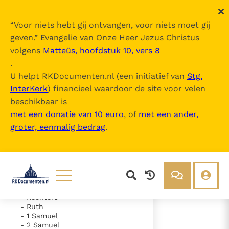
“
Voor niets hebt gij ontvangen, voor niets moet gij
geven.
” Evangelie van Onze Heer Jezus Christus
volgens
Matteüs, hoofdstuk 10, vers 8
De Bijbel
.
U helpt RKDocumenten.nl (een initiatief van
Stg.
InterKerk
) financieel waardoor de site voor velen
Inhoudsopgave
beschikbaar is
uitklappen
met een donatie van 10 euro
, of
met een ander,
groter, eenmalig bedrag
.
- Oude Testament
- Genesis
- Exodus
- Leviticus
- Numeri
- Deuteronomium
- Jozua
Lezen
Over ons
- Rechters
- Ruth
Documenten
Over RK Documenten
- 1 Samuel
- 2 Samuel
- Hoofdstuk 25
Bijbel
Meedoen