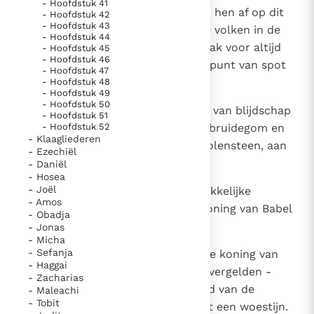
- Hoofdstuk 41
godsspraak van Jahwe -, Ik stuur hen af op dit
- Hoofdstuk 42
- Hoofdstuk 43
land, op zijn bewoners en op alle volken in de
- Hoofdstuk 44
omgeving. Ik vernietig hen en maak voor altijd
- Hoofdstuk 45
- Hoofdstuk 46
hen tot een schrikbeeld, een mikpunt van spot
- Hoofdstuk 47
en smaad.
- Hoofdstuk 48
- Hoofdstuk 49
- Hoofdstuk 50
10
Ik maak een eind aan hun kreten van blijdschap
- Hoofdstuk 51
- Hoofdstuk 52
en vreugde, aan het zingen voor bruidegom en
- Klaagliederen
bruid, aan het knarsen van de molensteen, aan
- Ezechiël
het licht van de lamp.
- Daniël
- Hosea
- Joël
11
Het hele land wordt een verschrikkelijke
- Amos
puinhoop. De volken zullen de koning van Babel
- Obadja
dienstbaar zijn, zeventig jaar.
- Jonas
- Micha
- Sefanja
12
Maar na die zeventig jaar zal Ik de koning van
- Haggai
Babel en zijn volk hun misdaden vergelden -
- Zacharias
godsspraak van Jahwe -. Het land van de
- Maleachi
- Tobit
Chaldeeën maak Ik voor altijd tot een woestijn.