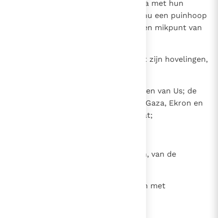
18
Jeruzalem en de steden van Juda met hun
koningen en edelen, waarvan Ik nu een puinhoop
gemaakt heb, een schrikbeeld, een mikpunt van
spot en een vloek;
19
Farao, de koning van Egypte, met zijn hovelingen,
zijn edelen, zijn volk
20
en alle vreemdelingen; de koningen van Us; de
Filistijnse koningen van Askelon, Gaza, Ekron en
Asdod voor zover het nog bestaat;
21
Edom, Moab en Ammon;
22
de koningen van Tyrus, van Sidon, van de
overzeese gebieden;
23
Dedan, Tema, Buz en alle mensen met
kortgeknipt haar;
24
de koningen van Arabië en alle