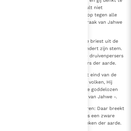
naam draagt, zijn pas het begin - en gij denkt te
kunnen ontsnappen? Neen, ge zult niet
ontsnappen! Ik roep het zwaard op tegen alle
bewoners van de aarde - godsspraak van Jahwe
van de legerscharen -.
30
Gij moet hun verkondigen: Jahwe briest uit de
hemel, uit zijn heilige woning dondert zijn stem.
Hij buldert tegen zijn stad, als de druivenpersers
schreeuwt Hij tegen alle bewoners der aarde.
31
De strijdkreet dringt door tot het eind van de
aarde: Jahwe velt vonnis over de volken, Hij
oordeelt alle mensen en levert de goddelozen
uit aan het zwaard - godsspraak van Jahwe -.
32
Dit zegt Jahwe van de legerscharen: Daar breekt
de hel los en treft volk na volk als een zware
storm die opsteekt van de uithoeken der aarde.