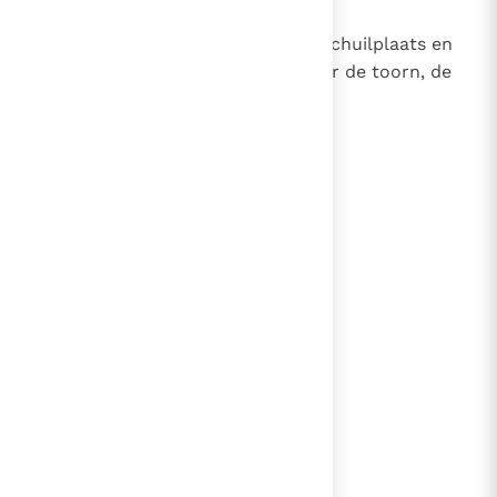
38
Als een leeuw kwam Hij uit zijn schuilplaats en
hun land werd een wildernis door de toorn, de
brandende toorn van Jahwe.
lees verder