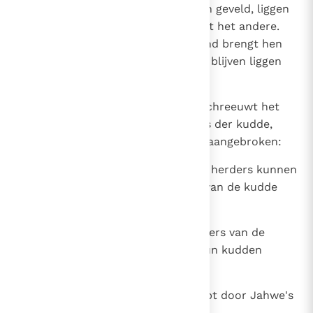
33
Zij die door Jahwe op die dag zijn geveld, liggen
van het ene eind van de aarde tot het andere.
Niemand rouwt over hen, niemand brengt hen
bijeen, niemand begraaft hen: ze blijven liggen
als mest op de akker.
34
Herders, hef een klaaglied aan, schreeuwt het
uit, wentelt u in het stof, herders der kudde,
want de dag van uw slachting is aangebroken:
35
als vette bokken valt ge neer. De herders kunnen
nergens meer heen. De herders van de kudde
kunnen niet meer ontsnappen.
36
Hoor de herders klagen, de hoeders van de
kudde schreien, omdat Jahwe hun kudden
uitmoordt.
37
De vredige weiden zijn platgetrapt door Jahwe's
brandende toorn.