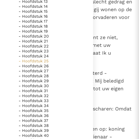
5
Steeds weer zeiden ze: Laat uw slecht gedrag en
- Hoofdstuk 13
Paus Leo XIV in Pavia: "De stad is zowel een gave als
- Hoofdstuk 14
uw zondig leven varen. Dan blijft gij wonen op de
- Hoofdstuk 15
een taak"
Paus in Pavia: St. Augustinus toont ons de noodzaak om
- Hoofdstuk 16
grond, die Jahwe aan u en uw voorvaderen voor
"naar het innerlijk" toe te keren.
- Hoofdstuk 17
altijd gegeven heeft.
- Hoofdstuk 18
RK Documenten stelt heel veel belangrijke
- Hoofdstuk 19
- Hoofdstuk 20
6
Loopt geen andere goden na, dient ze niet,
kerkelijke documenten van de Rooms
- Hoofdstuk 21
vereert ze niet. Beledigt mij niet met uw
- Hoofdstuk 22
Katholieke Kerk in het Nederlands beschikbaar
- Hoofdstuk 23
eigengemaakte beelden, anders laat Ik u
en is volledig afhankelijk van donaties.
- Hoofdstuk 24
omkomen.
- Hoofdstuk 25
- Hoofdstuk 26
- Hoofdstuk 27
Ik help mee!
7
Maar ge hebt niet naar Mij geluisterd -
- Hoofdstuk 28
godsspraak van Jahwe -; ge hebt Mij beledigd
- Hoofdstuk 29
- Hoofdstuk 30
met uw eigengemaakte beelden, tot uw eigen
- Hoofdstuk 31
- Hoofdstuk 32
verderf.
- Hoofdstuk 33
- Hoofdstuk 34
8
Daarom zegt Jahwe van de legerscharen: Omdat
- Hoofdstuk 35
- Hoofdstuk 36
gij niet naar Mij hebt geluisterd,
- Hoofdstuk 37
- Hoofdstuk 38
9
roep Ik alle volken uit het noorden op: koning
- Hoofdstuk 39
- Hoofdstuk 40
Nebukadnessar van Babel, mijn dienaar -