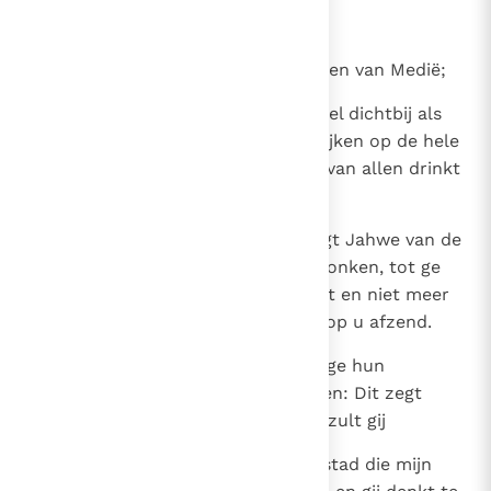
woestijnbewoners;
25
de koningen van Zimri, van Elam en van Medië;
26
de koningen in het noorden, zowel dichtbij als
veraf; in een woord: alle koninkrijken op de hele
aarde, waar dan ook. Als laatste van allen drinkt
de koning van Sesak er uit.
27
Dan moet ge hun zeggen: Dit zegt Jahwe van de
machten, Israëls God: Drink u dronken, tot ge
ervan braakt, tot ge erbij neervalt en niet meer
opstaat, door het zwaard dat Ik op u afzend.
28
En als ze de beker weigeren, die ge hun
aanbiedt, dan moet ge hun zeggen: Dit zegt
Jahwe van de machten: Drinken zult gij
29
De rampen die Ik breng over de stad die mijn