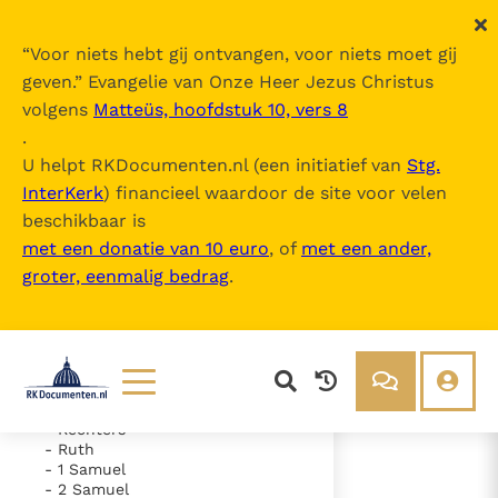
“
Voor niets hebt gij ontvangen, voor niets moet gij
geven.
” Evangelie van Onze Heer Jezus Christus
volgens
Matteüs, hoofdstuk 10, vers 8
De Bijbel
.
U helpt RKDocumenten.nl (een initiatief van
Stg.
InterKerk
) financieel waardoor de site voor velen
Inhoudsopgave
beschikbaar is
uitklappen
met een donatie van 10 euro
, of
met een ander,
groter, eenmalig bedrag
.
- Oude Testament
- Genesis
- Exodus
- Leviticus
- Numeri
- Deuteronomium
- Jozua
Lezen
Over ons
- Rechters
- Ruth
Documenten
Over RK Documenten
- 1 Samuel
- 2 Samuel
- Hoofdstuk 51
Bijbel
Meedoen