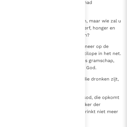
de hand, van al de zonen, die zij had
grootgebracht.
19
Twee rampen hebben u getroffen, maar wie zal u
beklagen? - Verwoesting en verderf, honger en
zwaard - en wie zal u vertroosten?
20
Uw zonen, zij liggen machteloos neer op de
hoeken van de straten, als de antilope in het net.
Zij waren overstelpt door Jahwe's gramschap,
verlamd door de dreiging van uw God.
21
Daarom luister ongelukkige, gij, die dronken zijt,
al is het niet van wijn,
22
zo spreekt uw Heer, Jahwe, uw God, die opkomt
voor zijn volk: Zie, Ik neem de beker der
bedwelming uit uw hand, en gij drinkt niet meer
de kelk van mijn toorn.