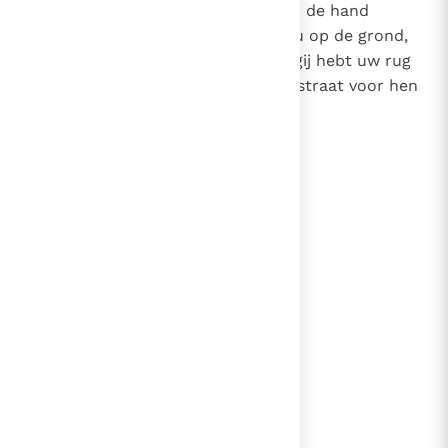
23
Nu heb ik hem uw verdrukkers in de hand
gegeven, hen die u zeiden: `Leg u op de grond,
dan kunnen wij erover gaan.' En gij hebt uw rug
toen als een vloer gemaakt, een straat voor hen
die erover wilden gaan.
lees verder