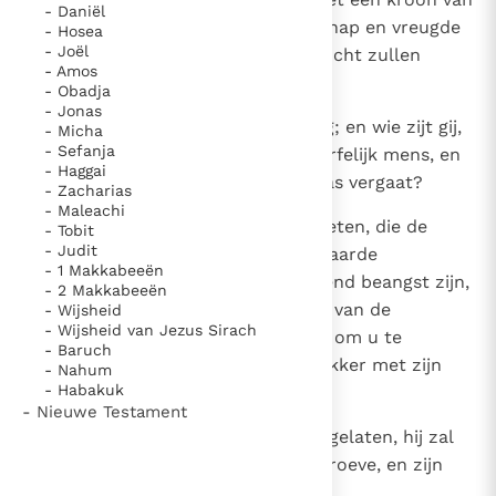
- Daniël
eeuwige vreugde getooid. Blijdschap en vreugde
- Hosea
- Joël
zullen naderen; kommer en gezucht zullen
- Amos
wegvluchten.
- Obadja
- Jonas
12
Ik, Ik ben het zelf die u bemoedig; en wie zijt gij,
- Micha
- Sefanja
dat gij bevreesd zijt voor een sterfelijk mens, en
- Haggai
voor een mensenkind, dat als gras vergaat?
- Zacharias
- Maleachi
13
Gij zoudt Jahwe, uw Maker, vergeten, die de
- Tobit
- Judit
hemelen heeft gespannen en de aarde
- 1 Makkabeeën
gegrondvest. Gij zoudt aanhoudend beangst zijn,
- 2 Makkabeeën
heel de dag door, voor de woede van de
- Wijsheid
- Wijsheid van Jezus Sirach
verdrukker, als maakt hij zich op om u te
- Baruch
vernietigen! Waar blijft de verdrukker met zijn
- Nahum
- Habakuk
woede?
- Nieuwe Testament
14
De geknevelde wordt haastig vrijgelaten, hij zal
niet sterven, een prooi voor de groeve, en zijn
levenskracht verlaat hem niet.