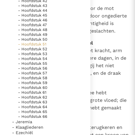
- Hoofdstuk 42
- Hoofdstuk 43
8
Want zij zijn als een kleed dat door de mot
- Hoofdstuk 44
- Hoofdstuk 45
wordt weggevreten, als wol, die door ongedierte
- Hoofdstuk 46
wordt verteerd; maar mijn gerechtigheid is
- Hoofdstuk 47
- Hoofdstuk 48
eeuwig, mijn heil geldt voor alle geslachten.
- Hoofdstuk 49
- Hoofdstuk 50
9
Smeekpsalm en verhoringsorakel
- Hoofdstuk 51
- Hoofdstuk 52
Ontwaak, ontwaak, bekleed u met kracht, arm
- Hoofdstuk 53
van Jahwe, ontwaak als in vroegere dagen, in de
- Hoofdstuk 54
- Hoofdstuk 55
tijd van voorbije geslachten; zijt gij het niet
- Hoofdstuk 56
geweest, die Rahab hebt gekliefd, en de draak
- Hoofdstuk 57
- Hoofdstuk 58
hebt doorboord?
- Hoofdstuk 59
- Hoofdstuk 60
10
Zijt gij het niet geweest, die de zee hebt
- Hoofdstuk 61
- Hoofdstuk 62
drooggelegd, de wateren van de grote vloed; die
- Hoofdstuk 63
- Hoofdstuk 64
van de diepten der zee een weg hebt gemaakt
- Hoofdstuk 65
een doorgang voor de verlosten?
- Hoofdstuk 66
- Jeremia
11
De verlosten? van Jahwe zullen terugkeren en
- Klaagliederen
- Ezechiël
met gejubel naar Sion komen, met een kroon van