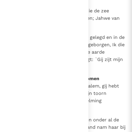
15
Ik immers, Jahwe, ben uw God, die de zee
opjaagt, zodat haar golven bruisen; Jahwe van
de machten is zijn naam.
16
Ik heb mijn woorden in uw mond gelegd en in de
schaduw van mijn hand heb Ik u geborgen, Ik die
de hemel heb uitgespannen en de aarde
gegrondvest heb, die tot Sion zegt: `Gij zijt mijn
volk.'
17
De lijdenskelk van Sion weggenomen
Ontwaak, ontwaak, sta op, Jeruzalem, gij hebt
uit Jahwe's hand de beker van zijn toorn
gedronken, en de kelk der bedwelming
gedronken en geledigd.
18
Niemand was er om haar te leiden onder al de
zonen, die zij had gebaard; niemand nam haar bij