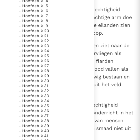
- Hoofdstuk 14
Paus Leo XIV in Pavia: "De stad is zowel een gave als
- Hoofdstuk 15
5
In een oogwenk breng Ik mijn gerechtigheid
- Hoofdstuk 16
een taak"
Paus in Pavia: St. Augustinus toont ons de noodzaak om
- Hoofdstuk 17
nabij, mijn heil verschijnt, met machtige arm doe
"naar het innerlijk" toe te keren.
- Hoofdstuk 18
Ik de volken recht wedervaren; de eilanden zien
- Hoofdstuk 19
RK Documenten stelt heel veel belangrijke
- Hoofdstuk 20
naar Mij uit en mijn arm is hun hoop.
- Hoofdstuk 21
kerkelijke documenten van de Rooms
- Hoofdstuk 22
6
Heft uw ogen naar de hemel op, en ziet naar de
- Hoofdstuk 23
Katholieke Kerk in het Nederlands beschikbaar
- Hoofdstuk 24
aarde beneden: de hemel mag vervliegen als
en is volledig afhankelijk van donaties.
- Hoofdstuk 25
rook en de aarde als een kleed in flarden
- Hoofdstuk 26
- Hoofdstuk 27
uiteenvallen, en haar bewoners dood vallen als
- Hoofdstuk 28
Ik help mee!
- Hoofdstuk 29
muggen; maar mijn heil blijft eeuwig bestaan en
- Hoofdstuk 30
mijn gerechtigheid laat zich niet uit het veld
- Hoofdstuk 31
- Hoofdstuk 32
slaan.
- Hoofdstuk 33
- Hoofdstuk 34
7
Luistert naar Mij, gij, die met gerechtigheid
- Hoofdstuk 35
- Hoofdstuk 36
vertrouwd zijt, gij volk, dat mijn onderricht in het
- Hoofdstuk 37
hart draagt; weest voor de hoon van mensen
- Hoofdstuk 38
- Hoofdstuk 39
niet bevreesd, en laat u door hun smaad niet uit
- Hoofdstuk 40
het veld slaan.
- Hoofdstuk 41