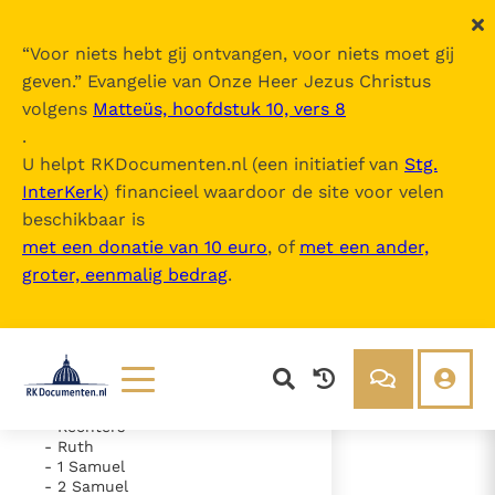
“
Voor niets hebt gij ontvangen, voor niets moet gij
geven.
” Evangelie van Onze Heer Jezus Christus
volgens
Matteüs, hoofdstuk 10, vers 8
De Bijbel
.
U helpt RKDocumenten.nl (een initiatief van
Stg.
InterKerk
) financieel waardoor de site voor velen
Inhoudsopgave
beschikbaar is
uitklappen
met een donatie van 10 euro
, of
met een ander,
groter, eenmalig bedrag
.
- Oude Testament
- Genesis
- Exodus
- Leviticus
- Numeri
- Deuteronomium
- Jozua
Lezen
Over ons
- Rechters
- Ruth
Documenten
Over RK Documenten
- 1 Samuel
- 2 Samuel
- Hoofdstuk 26
Bijbel
Meedoen