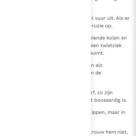
doe het toch maar voor de grap.'
20
Als er geen hout meer is, gaat het vuur uit. Als er
geen lasteraar meer is, houdt de ruzie op.
21
Wat een blaasbalg is voor de gloeiende kolen en
wat hout is voor het vuur, dat is een twistziek
mens als het op ruziestoken aankomt.
22
De woorden van een lasteraar zijn als
lekkernijen: ze dalen af tot diep in de
ingewanden.
23
Als zilverglazuur op een potscherf, zo zijn
brandende lippen, terwijl het hart boosaardig is.
24
Iemand die haat, veinst met zijn lippen, maar in
zijn binnenste zint hij op bedrog.
25
Ook al spreekt hij vriendelijk, vertrouw hem niet,