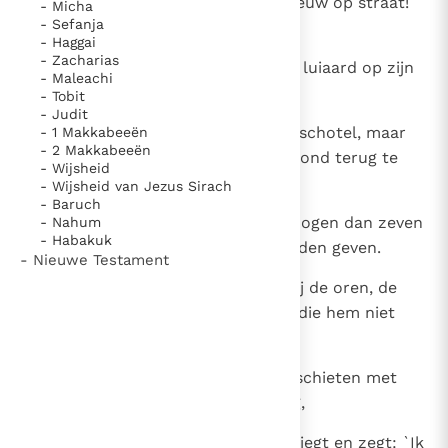
De luiaard zegt: `Er loopt een leeuw op straat!
- Micha
- Sefanja
Op het plein loopt een leeuw!'
- Haggai
- Zacharias
14
De deur draait op de deurpin, de luiaard op zijn
- Maleachi
bed.
- Tobit
- Judit
15
De luiaard doopt zijn hand in de schotel, maar
- 1 Makkabeeën
- 2 Makkabeeën
hij is te moe om haar naar zijn mond terug te
- Wijsheid
brengen.
- Wijsheid van Jezus Sirach
- Baruch
16
Een luiaard is wijzer in zijn eigen ogen dan zeven
- Nahum
- Habakuk
mensen die verstandige antwoorden geven.
- Nieuwe Testament
17
Hij grijpt een passerende hond bij de oren, de
man die zich mengt in een twist die hem niet
aangaat.
18
Zoals een dolleman die staat te schieten met
schichten en pijlen en moordtuig,
19
zo is de man die zijn naaste bedriegt en zegt: `Ik