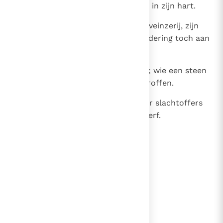
want er schuilen zeven gruwelen in zijn hart.
26
Al verbergt zijn haat zich achter veinzerij, zijn
boosaardigheid komt in de vergadering toch aan
het licht.
27
Wie een kuil graaft, valt er zelf in; wie een steen
voortrolt, wordt er zelf door getroffen.
28
Een leugenachtige tong haat haar slachtoffers
en een gladde mond brengt verderf.
lees verder