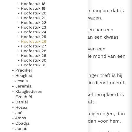
Paus Leo XIV in Pavia: "De stad is zowel een gave als
- Hoofdstuk 18
- Hoofdstuk 19
7
De benen van een lamme die slap hangen: dat is
een taak"
Paus in Pavia: St. Augustinus toont ons de noodzaak om
- Hoofdstuk 20
een spreuk in de mond van de dwazen.
- Hoofdstuk 21
"naar het innerlijk" toe te keren.
- Hoofdstuk 22
- Hoofdstuk 23
RK Documenten stelt heel veel belangrijke
8
Zoals het vastbinden van een steen aan een
- Hoofdstuk 24
kerkelijke documenten van de Rooms
slinger, zo is het geven van eer aan een dwaas.
- Hoofdstuk 25
- Hoofdstuk 26
Katholieke Kerk in het Nederlands beschikbaar
- Hoofdstuk 27
9
Een doorn die steekt in de hand van een
- Hoofdstuk 28
en is volledig afhankelijk van donaties.
- Hoofdstuk 29
dronkaard: dat is een spreuk in de mond van een
- Hoofdstuk 30
dwaas.
- Hoofdstuk 31
Ik help mee!
- Prediker
10
Een schutter die iedere voorbijganger treft is hij
- Hooglied
- Jesaja
die een dwaas en een dronkaard in dienst neemt.
- Jeremia
- Klaagliederen
11
Als een hond die naar zijn braaksel terugkeert is
- Ezechiël
de dwaas die zijn domheid herhaalt.
- Daniël
- Hosea
- Joël
12
Ziet gij een man die wijs is in zijn eigen ogen, dan
- Amos
is er meer hoop voor een dwaas dan voor hem.
- Obadja
- Jonas
13