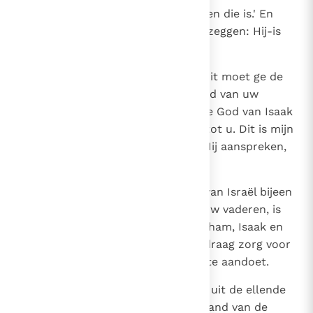
14
Toen sprak God tot Mozes: `Ik ben die is.' En
ook: `Dit moet gij de Israëlieten zeggen: Hij-is
zendt mij tot u.'
15
Bovendien zei God tot Mozes: `Dit moet ge de
Israëlieten zeggen: Jahwe, de God van uw
vaderen, de God van Abraham, de God van Isaak
en de God van Jakob, zendt mij tot u. Dit is mijn
naam voor altijd. Zo moet men Mij aanspreken,
alle geslachten door.
16
Ga nu op weg, roep de oudsten van Israël bijeen
en zeg hun: Jahwe, de God van uw vaderen, is
mij verschenen, de God van Abraham, Isaak en
Jakob, met deze boodschap: Ik draag zorg voor
u, want Ik zie wat men u in Egypte aandoet.
17
Daarom heb Ik besloten: Ik zal u uit de ellende
van Egypte wegvoeren naar het land van de