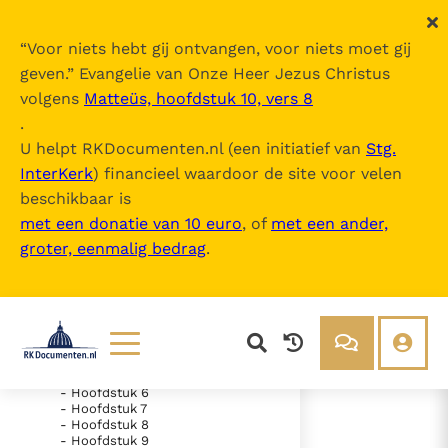
“
Voor niets hebt gij ontvangen, voor niets moet gij
geven.
” Evangelie van Onze Heer Jezus Christus
volgens
Matteüs, hoofdstuk 10, vers 8
De Bijbel
.
U helpt RKDocumenten.nl (een initiatief van
Stg.
InterKerk
) financieel waardoor de site voor velen
Inhoudsopgave
beschikbaar is
uitklappen
met een donatie van 10 euro
, of
met een ander,
groter, eenmalig bedrag
.
- Oude Testament
- Genesis
- Exodus
- Hoofdstuk 1
- Hoofdstuk 2
- Hoofdstuk 3
- Hoofdstuk 4
- Hoofdstuk 5
Lezen
Over ons
- Hoofdstuk 6
- Hoofdstuk 7
Documenten
Over RK Documenten
- Hoofdstuk 8
- Hoofdstuk 3
- Hoofdstuk 9
Bijbel
Meedoen