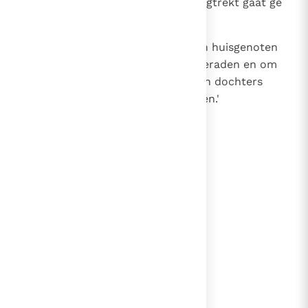
tegenover dit volk; als ge dan wegtrekt gaat ge
niet met lege handen.
22
Laten alle vrouwen hun buren en huisgenoten
vragen om gouden en zilveren sieraden en om
kleding. Die moet ge uw zonen en dochters
aandoen en er Egypte van beroven.'
lees verder