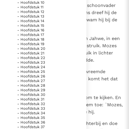
- Hoofdstuk 10
1
Mozes hoedde de kudde van zijn schoonvader
- Hoofdstuk 11
Thema’s
Doneren
- Hoofdstuk 12
Jetro, de priester van Midjan. Eens dreef hij de
Berichten
Nieuwsbrief
- Hoofdstuk 13
kudde tot ver in de woestijn en kwam hij bij de
- Hoofdstuk 14
Denzinger
Gebruiksvoorwaarden
- Hoofdstuk 15
berg van God, de Horeb.
- Hoofdstuk 16
- Hoofdstuk 17
2
Toen verscheen hem de engel van Jahwe, in een
- Hoofdstuk 18
Nieuwste Documenten
- Hoofdstuk 19
vuur dat opvlamde uit een doornstruik. Mozes
- Hoofdstuk 20
5. Het gebed van de Kerk
keek toe en zag dat de doornstruik in lichter
- Hoofdstuk 21
In Christus wordt onze honger vervuld
- Hoofdstuk 22
laaie stond en toch niet verbrandde.
- Hoofdstuk 23
Leer de kostbare parel van Gods koninkrijk te
- Hoofdstuk 24
3
Hij dacht: `Ik ga er op af om dat vreemde
- Hoofdstuk 25
herkennen
Gods Koninkrijk groeit stilletjes door liefde, niet door
- Hoofdstuk 26
verschijnsel te onderzoeken. Hoe komt het dat
- Hoofdstuk 27
dwang
De mystiek. De mystieke verschijnselen en de
- Hoofdstuk 28
die doornstruik niet verbrandt?'
heiligheid
- Hoofdstuk 29
- Hoofdstuk 30
4
Jahwe zag hem naderbij komen om te kijken. En
Berichten
- Hoofdstuk 31
- Hoofdstuk 32
vanuit de doornstruik riep God hem toe: `Mozes,
Het Vaticaan publiceert een nieuwe Latijnse uitgave
- Hoofdstuk 33
Mozes.' `Hier ben ik,' antwoordde hij.
- Hoofdstuk 34
van het Romeins martyrologium
Vaticaanse financiële waakhond verliest autonomie
- Hoofdstuk 35
- Hoofdstuk 36
5
Toen sprak Jahwe: `Kom niet dichterbij en doe
Paus spreekt het Wereldvoedselprogramma toe
- Hoofdstuk 37