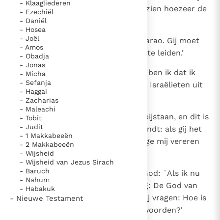
- Klaagliederen
doorgedrongen en Ik heb ook gezien hoezeer de
- Ezechiël
Egyptenaren hen onderdrukken.
- Daniël
- Hosea
- Joël
10
Ga er dus heen, Ik zend u naar Farao. Gij moet
- Amos
mijn volk, de Israëlieten, uit Egypte leiden.'
- Obadja
- Jonas
11
Maar Mozes sprak tot God: `Wie ben ik dat ik
- Micha
- Sefanja
naar Farao zou gaan en dat ik de Israëlieten uit
- Haggai
Egypte zou leiden?'
- Zacharias
- Maleachi
12
God antwoordde hem: `Ik zal u bijstaan, en dit is
- Tobit
- Judit
het teken dat Ik het ben die u zendt: als gij het
- 1 Makkabeeën
volk uit Egypte hebt geleid, zult ge mij vereren
- 2 Makkabeeën
op deze berg.'
- Wijsheid
- Wijsheid van Jezus Sirach
- Baruch
13
Maar Mozes sprak opnieuw tot God: `Als ik nu
- Nahum
bij de Israëlieten kom en hun zeg: De God van
- Habakuk
uw vaderen zendt mij tot u, en zij vragen: Hoe is
- Nieuwe Testament
zijn naam? wat moet ik dan antwoorden?'