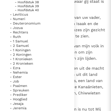
uw sandalen uit, want de plaats waar gij staat is
- Hoofdstuk 38
Paus Leo XIV in Pavia: "De stad is zowel een gave als
- Hoofdstuk 39
heilige grond.'
een taak"
- Hoofdstuk 40
Paus in Pavia: St. Augustinus toont ons de noodzaak om
- Leviticus
"naar het innerlijk" toe te keren.
6
En Hij vervolgde: `Ik ben de God van uw vader,
- Numeri
RK Documenten stelt heel veel belangrijke
- Deuteronomium
de God van Abraham, de God van Isaak en de
- Jozua
God van Jakob.' Toen bedekte Mozes zijn gezicht
kerkelijke documenten van de Rooms
- Rechters
want hij durfde niet naar God op te zien.
- Ruth
Katholieke Kerk in het Nederlands beschikbaar
- 1 Samuel
en is volledig afhankelijk van donaties.
7
- 2 Samuel
Jahwe sprak: `Ik heb de ellende van mijn volk in
- 1 Koningen
Egypte gezien, de jammerklachten om zijn
- 2 Koningen
Ik help mee!
onderdrukkers gehoord; ja, Ik ken zijn lijden.
- 1 Kronieken
- 2 Kronieken
8
- Ezra
Ik daal af om mijn volk te bevrijden uit de macht
- Nehemia
van Egypte, om het weg te leiden uit dit land
- Ester
naar een land dat goed en ruim is, een land van
- Job
- Psalmen
melk en honing, het gebied van de Kanaänieten,
- Spreuken
Hethieten, Amorieten, Perizzieten, Chiwwieten
- Prediker
en Jebusieten.
- Hooglied
- Jesaja
- Jeremia
9
Het geweeklaag van de Israëlieten is nu tot Mij