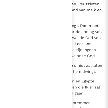
Kanaänieten, Hethieten, Amorieten, Perizzieten,
Chiwwieten en Jebusieten, een land van melk en
honing.
18
Zij zullen luisteren naar wat gij zegt. Dan moet
ge met de oudsten van Israël naar de koning van
Egypte gaan en hem zeggen: Jahwe, de God van
de Hebreeën, is tot ons gekomen. Laat ons
daarom drie dagreizen ver de woestijn ingaan
om offers op te dragen aan Jahwe onze God.
19
Ik weet dat de koning van Egypte u niet zal laten
vertrekken, als geen sterke hand hem dwingt.
20
Daarom zal Ik mijn hand opheffen en Egypte
treffen met allerlei wondertekenen die Ik er zal
verrichten. Dan zal hij u wel laten gaan.
21
En Ik zal de Egyptenaren gunstig stemmen