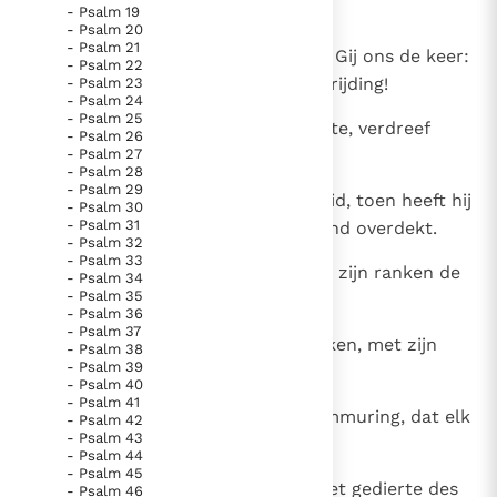
vijanden lachen om ons.
- Psalm 19
Paus Leo XIV in Pavia: "De stad is zowel een gave als
- Psalm 20
een taak"
Paus in Pavia: St. Augustinus toont ons de noodzaak om
- Psalm 21
8
God der hemelse scharen, breng Gij ons de keer:
- Psalm 22
"naar het innerlijk" toe te keren.
in het licht van uw aanschijn bevrijding!
- Psalm 23
- Psalm 24
RK Documenten stelt heel veel belangrijke
- Psalm 25
9
Een wijstok groef Gij los uit Egypte, verdreef
kerkelijke documenten van de Rooms
- Psalm 26
- Psalm 27
volken dat hij hier geplant werd:
Katholieke Kerk in het Nederlands beschikbaar
- Psalm 28
- Psalm 29
en is volledig afhankelijk van donaties.
10
de grond hebt Gij voor hem bereid, toen heeft hij
- Psalm 30
- Psalm 31
wortels gemaakt, hij heeft het land overdekt.
- Psalm 32
Ik help mee!
- Psalm 33
11
Zijn schaduw bedekte de bergen, zijn ranken de
- Psalm 34
- Psalm 35
cederen Gods,
- Psalm 36
- Psalm 37
12
tot de zee reikte hij met zijn takken, met zijn
- Psalm 38
- Psalm 39
uitlopers tot de Rivier.
- Psalm 40
- Psalm 41
13
Waarom hebt Gij geslecht zijn ommuring, dat elk
- Psalm 42
- Psalm 43
die voorbij komt hem plundert,
- Psalm 44
- Psalm 45
14
het wilde zwijn aan hem vreet, het gedierte des
- Psalm 46