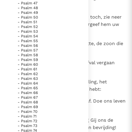
- Psalm 47
velds aan hem knaagt?
- Psalm 48
- Psalm 49
15
God der hemelse scharen, o keer toch, zie neer
- Psalm 50
- Psalm 51
uit de hemel, aanschouw het: hergeef hem uw
- Psalm 52
zorg, deze wijnstok,
- Psalm 53
- Psalm 54
- Psalm 55
16
de loot die uw rechterhand plantte, de zoon die
- Psalm 56
- Psalm 57
Gij sterkte verleend hebt;
- Psalm 58
- Psalm 59
17
die hem wilden verbranden als afval vergaan
- Psalm 60
- Psalm 61
voor uw dreigend gelaat.
- Psalm 62
- Psalm 63
18
Zij uw hand over deze uw gunsteling, het
- Psalm 64
- Psalm 65
geslacht dat Gij sterkte verleend hebt:
- Psalm 66
- Psalm 67
19
en nooit dwalen wij meer van U af. Doe ons leven
- Psalm 68
- Psalm 69
aanroepen uw naam.
- Psalm 70
- Psalm 71
20
Heer der hemelse scharen, breng Gij ons de
- Psalm 72
- Psalm 73
keer: in het licht van uw aanschijn bevrijding!
- Psalm 74