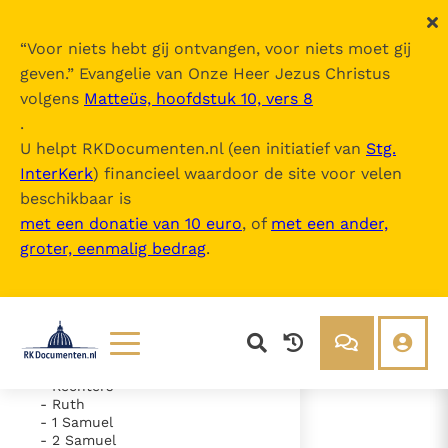
“
Voor niets hebt gij ontvangen, voor niets moet gij
geven.
” Evangelie van Onze Heer Jezus Christus
volgens
Matteüs, hoofdstuk 10, vers 8
De Bijbel
.
U helpt RKDocumenten.nl (een initiatief van
Stg.
InterKerk
) financieel waardoor de site voor velen
Inhoudsopgave
beschikbaar is
uitklappen
met een donatie van 10 euro
, of
met een ander,
groter, eenmalig bedrag
.
- Oude Testament
- Genesis
- Exodus
- Leviticus
- Numeri
- Deuteronomium
- Jozua
Lezen
Over ons
- Rechters
- Ruth
Documenten
Over RK Documenten
- 1 Samuel
- 2 Samuel
- Psalm 80
Bijbel
Meedoen