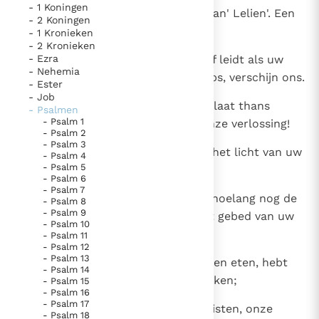
- 1 Koningen
1
Voor de koorleider. Op de wijze van' Lelien'. Een
Thema’s
Doneren
- 2 Koningen
getuigenis van Asaf. Een psalm.
- 1 Kronieken
Berichten
Nieuwsbrief
- 2 Kronieken
2
- Ezra
Herder Israëls, hoor! Gij die Jozef leidt als uw
Denzinger
Gebruiksvoorwaarden
- Nehemia
schapen, die troont op de cherubs, verschijn ons.
- Ester
- Job
Nieuwste Documenten
3
Voor Efraim, Benjamin, Manasse, laat thans
- Psalmen
5. Het gebed van de Kerk
- Psalm 1
ontwaken uw kracht: kom tot onze verlossing!
- Psalm 2
In Christus wordt onze honger vervuld
- Psalm 3
4
Breng Gij, o God, ons de keer: in het licht van uw
- Psalm 4
Leer de kostbare parel van Gods koninkrijk te
- Psalm 5
aanschijn bevrijding!
- Psalm 6
herkennen
Gods Koninkrijk groeit stilletjes door liefde, niet door
- Psalm 7
5
Heer, God der hemelse scharen, hoelang nog de
- Psalm 8
dwang
De mystiek. De mystieke verschijnselen en de
- Psalm 9
wolk van uw gramschap over het gebed van uw
heiligheid
- Psalm 10
volk?
- Psalm 11
Berichten
- Psalm 12
- Psalm 13
6
Brood der tranen hebt Gij het doen eten, hebt
Het Vaticaan publiceert een nieuwe Latijnse uitgave
- Psalm 14
het tranen overvloedig doen drinken;
- Psalm 15
van het Romeins martyrologium
Vaticaanse financiële waakhond verliest autonomie
- Psalm 16
- Psalm 17
Paus spreekt het Wereldvoedselprogramma toe
7
nabuurvolken laat Gij om ons twisten, onze
- Psalm 18