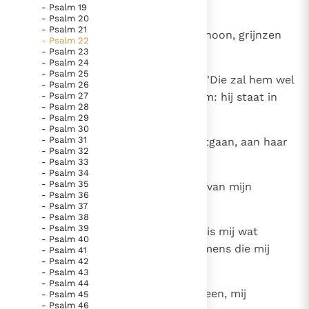
schare, veracht door het volk.
- Psalm 19
Paus Leo XIV in Pavia: "De stad is zowel een gave als
- Psalm 20
een taak"
Paus in Pavia: St. Augustinus toont ons de noodzaak om
- Psalm 21
8
Die mij zien treffen mij met hun hoon, grijnzen
- Psalm 22
"naar het innerlijk" toe te keren.
smadelijk, schudden het hoofd:
- Psalm 23
- Psalm 24
RK Documenten stelt heel veel belangrijke
- Psalm 25
9
'hij wentelt zijn last op de Heer!' 'Die zal hem wel
kerkelijke documenten van de Rooms
- Psalm 26
- Psalm 27
komen verlossen, die bevrijdt hem: hij staat in
Katholieke Kerk in het Nederlands beschikbaar
- Psalm 28
zijn gunst!'
- Psalm 29
en is volledig afhankelijk van donaties.
- Psalm 30
- Psalm 31
10
Gij deed mij de moederschoot uitgaan, aan haar
- Psalm 32
borst hebt Gij mij gevlijd;
Ik help mee!
- Psalm 33
- Psalm 34
- Psalm 35
11
u viel ik toe, nauwelijks geboren, van mijn
- Psalm 36
oorsprong af zijt Gij mijn God.
- Psalm 37
- Psalm 38
- Psalm 39
12
O, blijf dan niet verre van mij: nu is mij wat
- Psalm 40
dreigde genaderd; en er is geen mens die mij
- Psalm 41
- Psalm 42
helpt.
- Psalm 43
- Psalm 44
13
Een troep stieren staat om mij heen, mij
- Psalm 45
- Psalm 46