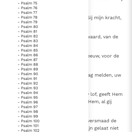
- Psalm 75
mantel geloot.
- Psalm 76
- Psalm 77
20
Gij, o Heer, houd U dan niet ver, Gij mijn kracht,
- Psalm 78
- Psalm 79
kom mij ijlings te hulp;
- Psalm 80
- Psalm 81
21
- Psalm 82
houd mijn leven gered van het zwaard, van de
- Psalm 83
moedwil der honden dit laatste;
- Psalm 84
- Psalm 85
- Psalm 86
22
bewaar mij voor de muil van de leeuw, voor de
- Psalm 87
horens der bisons mij schamele.
- Psalm 88
- Psalm 89
- Psalm 90
23
Dat mijn broeders uw naam ik mag melden, uw
- Psalm 91
lof zingen temidden der schare;
- Psalm 92
- Psalm 93
- Psalm 94
24
die de Heer vreest, zingt Hem uw lof, geeft Hem
- Psalm 95
eer, al gij nazaten Jakobs, ducht Hem, al gij
- Psalm 96
- Psalm 97
nazaten Israëls!
- Psalm 98
- Psalm 99
25
Want Hij heeft niet veracht, niet versmaad de
- Psalm 100
- Psalm 101
vernederde in zijn vernedering, zijn gelaat niet
- Psalm 102