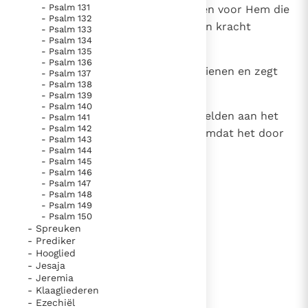
- Psalm 131
hulde bewijzen, dan zullen knielen voor Hem die
- Psalm 132
in het stof zijn gezonken, die geen kracht
- Psalm 133
- Psalm 134
hadden verder te leven.
- Psalm 135
- Psalm 136
31
Hun nakomelingschap zal Hem dienen en zegt
- Psalm 137
- Psalm 138
zijn nageslacht wie de Heer is.
- Psalm 139
- Psalm 140
32
En dit komt zijn gerechtigheid melden aan het
- Psalm 141
- Psalm 142
volk dat geboren gaat worden. Omdat het door
- Psalm 143
Hem is volbracht.
- Psalm 144
- Psalm 145
- Psalm 146
- Psalm 147
- Psalm 148
lees verder
- Psalm 149
- Psalm 150
- Spreuken
- Prediker
- Hooglied
- Jesaja
- Jeremia
- Klaagliederen
- Ezechiël