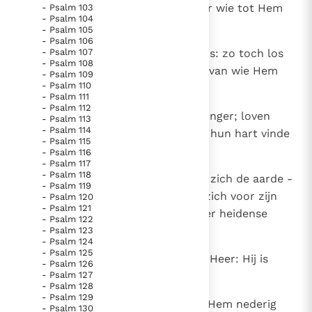
van hem gewend; Hij hoorde naar wie tot Hem
- Psalm 103
- Psalm 104
schreide.
- Psalm 105
- Psalm 106
26
- Psalm 107
U mijn lof waar de schare bijeen is: zo toch los
- Psalm 108
mijn geloften ik in ten overstaan van wie Hem
- Psalm 109
- Psalm 110
vrezen.
- Psalm 111
- Psalm 112
27
Eenmaal stillen de armen hun honger; loven
- Psalm 113
- Psalm 114
mogen de Heer die Hem zoeken; hun hart vinde
- Psalm 115
leven voor immer.
- Psalm 116
- Psalm 117
- Psalm 118
28
In dit weten bekeert tot de Heer zich de aarde -
- Psalm 119
tot haar verste grenzen, buigen zich voor zijn
- Psalm 120
- Psalm 121
aangezicht neer alle stammen der heidense
- Psalm 122
volken.
- Psalm 123
- Psalm 124
- Psalm 125
29
Want de koningsmacht is aan de Heer: Hij is
- Psalm 126
- Psalm 127
heerser over de volkeren.
- Psalm 128
- Psalm 129
30
Dan zullen wie rijk zijn op aarde Hem nederig
- Psalm 130