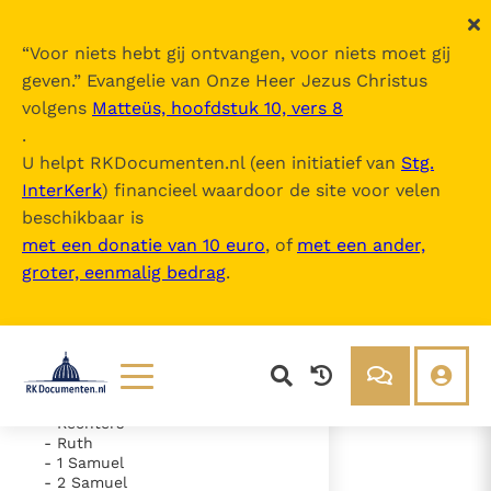
“
Voor niets hebt gij ontvangen, voor niets moet gij
geven.
” Evangelie van Onze Heer Jezus Christus
volgens
Matteüs, hoofdstuk 10, vers 8
De Bijbel
.
U helpt RKDocumenten.nl (een initiatief van
Stg.
InterKerk
) financieel waardoor de site voor velen
Inhoudsopgave
beschikbaar is
uitklappen
met een donatie van 10 euro
, of
met een ander,
groter, eenmalig bedrag
.
- Oude Testament
- Genesis
- Exodus
- Leviticus
- Numeri
- Deuteronomium
- Jozua
Lezen
Over ons
- Rechters
- Ruth
Documenten
Over RK Documenten
- 1 Samuel
- 2 Samuel
- Psalm 22
Bijbel
Meedoen