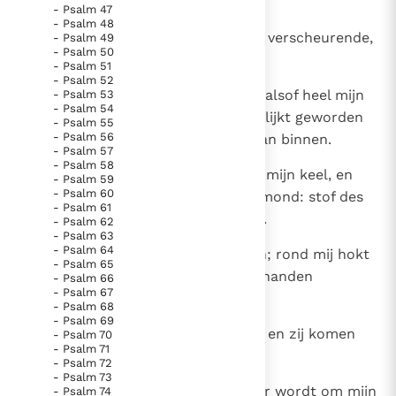
omsingelen de bisons van Basan,
- Psalm 47
- Psalm 48
14
en dreigend, met wijd open muil, verscheurende,
- Psalm 49
- Psalm 50
brullende leeuwen.
- Psalm 51
- Psalm 52
15
Als water dat wegloopt verga ik, alsof heel mijn
- Psalm 53
- Psalm 54
gebeente is ontwricht; mijn hart lijkt geworden
- Psalm 55
- Psalm 56
tot was, het begint te begeven van binnen.
- Psalm 57
- Psalm 58
16
Een stuk potscherf - zo droog is mijn keel, en
- Psalm 59
- Psalm 60
mijn tong voelt gekleefd in mijn mond: stof des
- Psalm 61
doods - daarin laat Ge mij liggen.
- Psalm 62
- Psalm 63
- Psalm 64
17
Een troep honden is om mij heen; rond mij hokt
- Psalm 65
de wreedaardige bende die mijn handen
- Psalm 66
- Psalm 67
doorstak en mijn voeten.
- Psalm 68
- Psalm 69
18
Al mijn beenderen kan ik tellen - en zij komen
- Psalm 70
- Psalm 71
mij zien, mij bekijken,
- Psalm 72
- Psalm 73
19
zij verdelen samen mijn kleren: er wordt om mijn
- Psalm 74