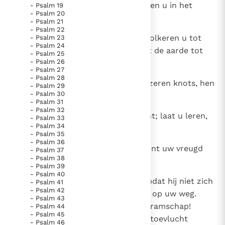
mij: 'gij zijt mijn zoon, Ik riep heden u in het
- Psalm 19
Paus Leo XIV in Pavia: "De stad is zowel een gave als
- Psalm 20
leven.
een taak"
Paus in Pavia: St. Augustinus toont ons de noodzaak om
- Psalm 21
- Psalm 22
"naar het innerlijk" toe te keren.
8
Vraag het Mij slechts en Ik geef volkeren u tot
- Psalm 23
- Psalm 24
RK Documenten stelt heel veel belangrijke
een erfdeel, u tot een eigen bezit de aarde tot
- Psalm 25
kerkelijke documenten van de Rooms
- Psalm 26
aan haar randen.
- Psalm 27
Katholieke Kerk in het Nederlands beschikbaar
- Psalm 28
9
Verbrijzelen moogt gij hen met ijzeren knots, hen
- Psalm 29
en is volledig afhankelijk van donaties.
- Psalm 30
als lemen kruiken vergruizelen.'
- Psalm 31
- Psalm 32
10
Komt heden, koningen, tot inzicht; laat u leren,
Ik help mee!
- Psalm 33
- Psalm 34
bestuurders der wereld!
- Psalm 35
- Psalm 36
11
Dient de Heer met ontzag, betoont uw vreugd
- Psalm 37
- Psalm 38
met vervaren,
- Psalm 39
- Psalm 40
12
en weest de zoon onderdanig, opdat hij niet zich
- Psalm 41
- Psalm 42
vertoornt en gij omkomen zoudt op uw weg.
- Psalm 43
Want licht kan ontbranden zijn gramschap!
- Psalm 44
- Psalm 45
Gelukkig te prijzen dan allen die toevlucht
- Psalm 46