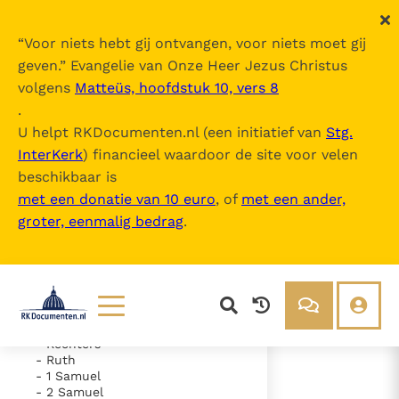
“
Voor niets hebt gij ontvangen, voor niets moet gij
geven.
” Evangelie van Onze Heer Jezus Christus
volgens
Matteüs, hoofdstuk 10, vers 8
De Bijbel
.
U helpt RKDocumenten.nl (een initiatief van
Stg.
InterKerk
) financieel waardoor de site voor velen
Inhoudsopgave
beschikbaar is
uitklappen
met een donatie van 10 euro
, of
met een ander,
groter, eenmalig bedrag
.
- Oude Testament
- Genesis
- Exodus
- Leviticus
- Numeri
- Deuteronomium
- Jozua
Lezen
Over ons
- Rechters
- Ruth
Documenten
Over RK Documenten
- 1 Samuel
- 2 Samuel
- Psalm 2
Bijbel
Meedoen