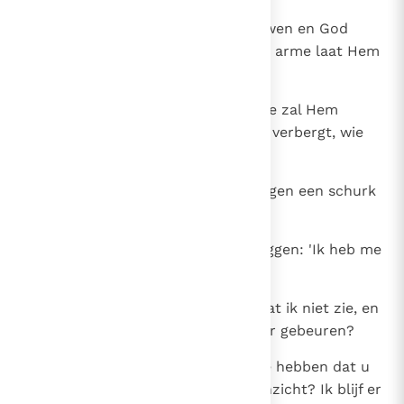
28
Zij doen de arme het uitschreeuwen en God
hoort het, want de klacht van de arme laat Hem
niet onverschillig.
29
En dan nog: als Hij niets doet, wie zal Hem
oordelen? Als Hij zijn aangezicht verbergt, wie
verwijt Hem dat?
30
Al laat Hij over volken en enkelingen een schurk
regeren, een listige profiteur,
31
God blijft God! Moet Hij soms zeggen: 'Ik heb me
vergist; ik zat ernaast;
32
breng jij me aan mijn verstand wat ik niet zie, en
als ik fout deed, het zal niet meer gebeuren?
33
Moet Hij er, volgens u, vrede mee hebben dat u
Hem kiest of afwijst naar eigen inzicht? Ik blijf er