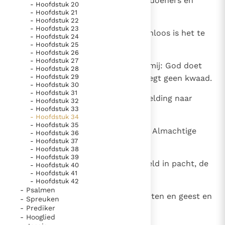
Hij hoort in gezelschap van boosdoeners en
- Hoofdstuk 20
Paus Leo XIV in Pavia: "De stad is zowel een gave als
trekt op met de misdaad,
- Hoofdstuk 21
een taak"
- Hoofdstuk 22
Paus in Pavia: St. Augustinus toont ons de noodzaak om
- Hoofdstuk 23
9
want hij heeft durven zeggen: 'zinloos is het te
"naar het innerlijk" toe te keren.
- Hoofdstuk 24
- Hoofdstuk 25
zoeken naar de gunst van God.'
RK Documenten stelt heel veel belangrijke
- Hoofdstuk 26
- Hoofdstuk 27
kerkelijke documenten van de Rooms
10
Daarom, gij wijzen, luistert naar mij: God doet
- Hoofdstuk 28
Katholieke Kerk in het Nederlands beschikbaar
- Hoofdstuk 29
geen onrecht, de Almachtige pleegt geen kwaad.
- Hoofdstuk 30
en is volledig afhankelijk van donaties.
- Hoofdstuk 31
11
Loon naar werken geeft Hij, vergelding naar
- Hoofdstuk 32
- Hoofdstuk 33
daden.
Ik help mee!
- Hoofdstuk 34
- Hoofdstuk 35
12
Nee, God begaat geen fouten, de Almachtige
- Hoofdstuk 36
- Hoofdstuk 37
verdraait het recht niet.
- Hoofdstuk 38
- Hoofdstuk 39
13
En dan nog: wie gaf Hem de wereld in pacht, de
- Hoofdstuk 40
- Hoofdstuk 41
aarde in handen?
- Hoofdstuk 42
- Psalmen
14
Als Hij zijn hart voor ons zou sluiten en geest en
- Spreuken
- Prediker
adem terugneemt,
- Hooglied