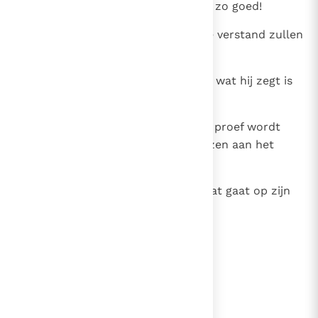
buiten. Zeg het maar, u weet het zo goed!
34
Ach, toehoorders met een beetje verstand zullen
zeggen:
35
'Job? Job spreekt als een dwaas, wat hij zegt is
nonsens.
36
God geve dat hij nog meer op de proef wordt
gesteld, want zijn woorden grenzen aan het
godslasterlijke.
37
En dan komt er nog bij dat hij prat gaat op zijn
grote mond tegenover God.'
lees verder