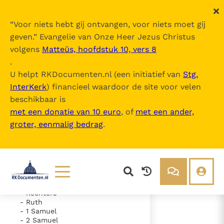
“
Voor niets hebt gij ontvangen, voor niets moet gij
geven.
” Evangelie van Onze Heer Jezus Christus
volgens
Matteüs, hoofdstuk 10, vers 8
De Bijbel
.
U helpt RKDocumenten.nl (een initiatief van
Stg.
InterKerk
) financieel waardoor de site voor velen
Inhoudsopgave
beschikbaar is
uitklappen
met een donatie van 10 euro
, of
met een ander,
groter, eenmalig bedrag
.
- Oude Testament
- Genesis
- Exodus
- Leviticus
- Numeri
- Deuteronomium
- Jozua
Lezen
Over ons
- Rechters
- Ruth
Documenten
Over RK Documenten
- 1 Samuel
- 2 Samuel
- Hoofdstuk 34
Bijbel
Meedoen