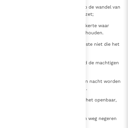
21
Want Gods ogen zijn afgesteld op de wandel van
de mens, zien iedere stap die hij zet;
22
voor Hem geen duisternis of donkerte waar
boosdoeners zich schuil kunnen houden.
23
De mens is dan ook de Allerhoogste niet die het
tijdstip bepaalt van zijn gericht.
24
Zonder vorm van proces velt God de machtigen
en stelt anderen in hun plaats;
25
Hij doorziet hun daden, en op een nacht worden
zij omvergestoten en vermorzeld.
26
Als misdadigers geselt Hij hen in het openbaar,
ten aanschouwen van iedereen.
27
Zij gaan immers eigen wegen; zijn weg negeren
ze.