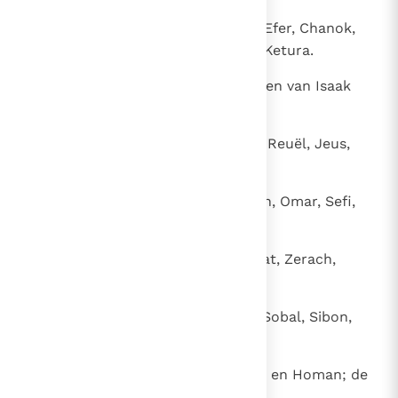
33
De zonen van Midjan waren Efa, Efer, Chanok,
Abida en Eldaa; allen zonen van Ketura.
34
Abraham verwekte Isaak. De zonen van Isaak
waren Esau en Israël.
35
De zonen van Esau waren Elifaz, Reuël, Jeus,
Jalam en Korach.
36
De zonen van Elifaz waren Teman, Omar, Sefi,
Gatam, Kenaz, Timna en Amalek.
37
De zonen van Reuel waren Nachat, Zerach,
Samna en Mizza.
38
De zonen van seïr waren Lotan, Sobal, Sibon,
Ana, Dison, Eser en Disan.
39
De zonen van Lotan waren Chori en Homan; de
zuster van Lotan was Timna.