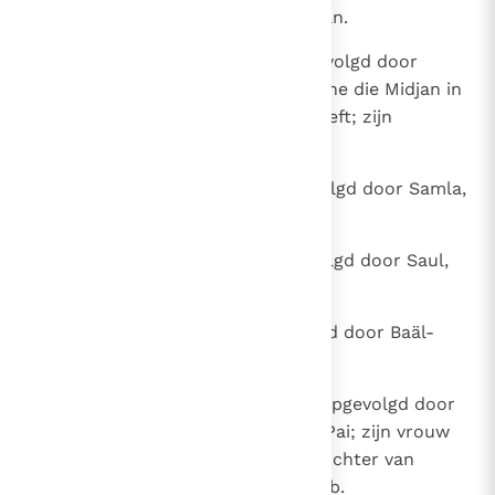
Chusam, uit het gebied van Teman.
46
Chusam werd na zijn dood opgevolgd door
Hadad, de zoon van Bedad, degene die Midjan in
de vlakte van Moab verslagen heeft; zijn
geboorteplaats was Awit.
47
Hadad werd na zijn dood opgevolgd door Samla,
uit Masreka.
48
Samla werd na zijn dood opgevolgd door Saul,
uit Rechobot aan de Rivier.
49
Saul werd na zijn dood opgevolgd door Baäl-
chanan, de zoon van Akbor.
50
Baäl-chanan werd na zijn dood opgevolgd door
Hadad; zijn geboorteplaats was Pai; zijn vrouw
heette Mehetabel; ze was een dochter van
Matred, de dochter van Me-zahab.