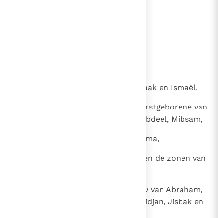
24
Sem, Arpaksad, Selach,
25
Eber, Peleg, Reu,
26
Serug, Nachor, Terach,
27
Abram ofwel Abraham.
28
De zonen van Abraham waren Isaak en Ismaël.
29
Dit zijn hun nakomelingen: de eerstgeborene van
Ismaël was Nebajot, dan Kedar, Abdeel, Mibsam,
30
Misma, Duma, Massa, Chadad, Tema,
31
Jetur, Nafis en Kedema. Dat waren de zonen van
Ismaël.
32
De zonen van Ketura, de bijvrouw van Abraham,
waren Zimran, Joksan, Medan, Midjan, Jisbak en
Suach, Seba en Dedan.