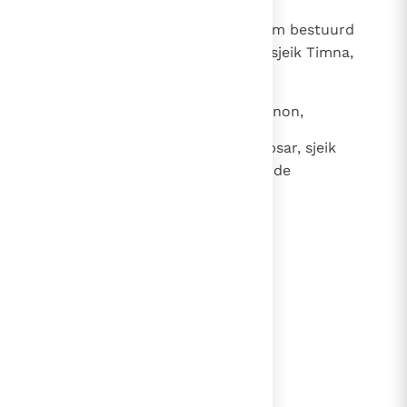
51
Na de dood van Hadad werd Edom bestuurd
door de volgende stamhoofden: sjeik Timna,
sjeik Alja, sjeik Jetet,
52
sjeik Oholibama, sjeik Ela, sjeik Pinon,
53
sjeik Kenaz, sjeik Teman, sjeik Mibsar, sjeik
Magdiël en sjeik Iram. Dat waren de
stamhoofden van Edom.
lees verder