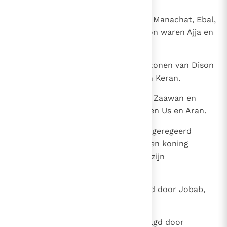
40
De zonen van Sobal waren Aljan, Manachat, Ebal,
Sefi en Onam. De zonen van Sibon waren Ajja en
Ana.
41
De zoon van Ana was Dison. De zonen van Dison
waren Chamran, Esban, Jitran en Keran.
42
De zonen van Eser waren Bilhan, Zaawan en
Jaakan. De zonen van Disan waren Us en Aran.
43
Dit zijn de koningen die in Edom geregeerd
hebben, voordat de Israëlieten een koning
hadden. Bela, de zoon van Beor; zijn
geboorteplaats was Dinhaba.
44
Bela werd na zijn dood opgevolgd door Jobab,
de zoon van Zerach, uit Bosra.
45
Jobab werd na zijn dood opgevolgd door