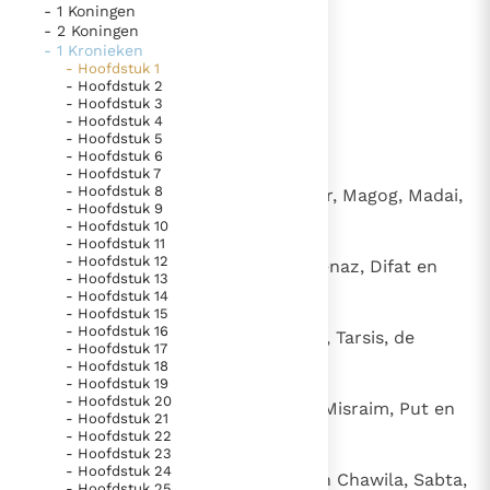
- 1 Koningen
1
Adam, Set, Enos,
Thema’s
Doneren
- 2 Koningen
- 1 Kronieken
Berichten
Nieuwsbrief
2
Kenan, Mahalalel, Jered,
- Hoofdstuk 1
- Hoofdstuk 2
Denzinger
Gebruiksvoorwaarden
- Hoofdstuk 3
3
Henoch, Metuselach, Lamech,
- Hoofdstuk 4
- Hoofdstuk 5
4
Noach, Sem, Cham en Jafet.
Nieuwste Documenten
- Hoofdstuk 6
- Hoofdstuk 7
5. Het gebed van de Kerk
- Hoofdstuk 8
5
De zonen van Jafet waren Gomer, Magog, Madai,
- Hoofdstuk 9
In Christus wordt onze honger vervuld
Jawan, Tubal, Mesek en Tiras.
- Hoofdstuk 10
- Hoofdstuk 11
Leer de kostbare parel van Gods koninkrijk te
- Hoofdstuk 12
6
De zonen van Gomer waren Askenaz, Difat en
herkennen
- Hoofdstuk 13
Gods Koninkrijk groeit stilletjes door liefde, niet door
Togarma.
- Hoofdstuk 14
dwang
- Hoofdstuk 15
De mystiek. De mystieke verschijnselen en de
- Hoofdstuk 16
7
De zonen van Jawan waren Elisa, Tarsis, de
heiligheid
- Hoofdstuk 17
Kittiërs en de Rodanieten.
- Hoofdstuk 18
Berichten
- Hoofdstuk 19
- Hoofdstuk 20
8
Het Vaticaan publiceert een nieuwe Latijnse uitgave
De zonen van Cham waren Kus, Misraim, Put en
- Hoofdstuk 21
van het Romeins martyrologium
Kanaän.
- Hoofdstuk 22
Vaticaanse financiële waakhond verliest autonomie
- Hoofdstuk 23
Paus spreekt het Wereldvoedselprogramma toe
- Hoofdstuk 24
9
De zonen van Kus waren Seba en Chawila, Sabta,
- Hoofdstuk 25