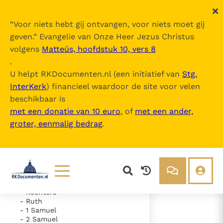
“
Voor niets hebt gij ontvangen, voor niets moet gij
geven.
” Evangelie van Onze Heer Jezus Christus
volgens
Matteüs, hoofdstuk 10, vers 8
De Bijbel
.
U helpt RKDocumenten.nl (een initiatief van
Stg.
InterKerk
) financieel waardoor de site voor velen
Inhoudsopgave
beschikbaar is
uitklappen
met een donatie van 10 euro
, of
met een ander,
groter, eenmalig bedrag
.
- Oude Testament
- Genesis
- Exodus
- Leviticus
- Numeri
- Deuteronomium
- Jozua
Lezen
Over ons
- Rechters
- Ruth
Documenten
Over RK Documenten
- 1 Samuel
- 2 Samuel
- Hoofdstuk 1
Bijbel
Meedoen