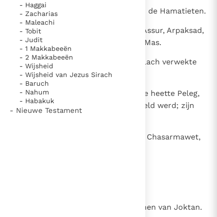
- Haggai
16
de Arwadieten, de Semarieten en de Hamatieten.
- Zacharias
- Maleachi
17
De zonen van Sem waren Elam, Assur, Arpaksad,
- Tobit
- Judit
Lud en Aram, Us, Chul, Geter en Mas.
- 1 Makkabeeën
- 2 Makkabeeën
18
Arpaksad verwekte Selach en Selach verwekte
- Wijsheid
Eber.
- Wijsheid van Jezus Sirach
- Baruch
- Nahum
19
Eber kreeg twee zonen: de eerste heette Peleg,
- Habakuk
omdat in zijn tijd de aarde verdeeld werd; zijn
- Nieuwe Testament
broer heette Joktan.
20
Joktan verwekte Almodad, Selef, Chasarmawet,
Jerach,
21
Hadoram, Uzal, Dikla,
22
Ebal, Abimaël, Seba,
23
Ofir; Chawila en Jobab; allen zonen van Joktan.