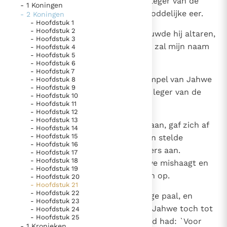
Hij boog zich neer voor heel het leger van de
- 1 Koningen
hemellichamen en bewees hun goddelijke eer.
- 2 Koningen
Berichten
- Hoofdstuk 1
- Hoofdstuk 2
4
Zelfs in de tempel van Jahwe bouwde hij altaren,
Paus naar Pavia om o.a. H. Augustinus te eren
- Hoofdstuk 3
terwijl deze toch gezegd had: `Ik zal mijn naam
- Hoofdstuk 4
Het Vaticaan publiceert een nieuwe Latijnse uitgave
- Hoofdstuk 5
vestigen in Jeruzalem.'
- Hoofdstuk 6
van het Romeins martyrologium
Vaticaanse financiële waakhond verliest autonomie
- Hoofdstuk 7
5
In de beide voorhoven van de tempel van Jahwe
- Hoofdstuk 8
Paus spreekt het Wereldvoedselprogramma toe
- Hoofdstuk 9
bouwde hij altaren voor heel het leger van de
- Hoofdstuk 10
Paus Leo XIV in Pavia: "De stad is zowel een gave als
- Hoofdstuk 11
hemellichamen.
een taak"
- Hoofdstuk 12
- Hoofdstuk 13
6
RK Documenten stelt heel veel belangrijke
Hij liet zijn zoon door het vuur gaan, gaf zich af
- Hoofdstuk 14
- Hoofdstuk 15
met waarzeggerij en wichelarij, en stelde
kerkelijke documenten van de Rooms
- Hoofdstuk 16
dodenbezweerders en waarzeggers aan.
Katholieke Kerk in het Nederlands beschikbaar
- Hoofdstuk 17
- Hoofdstuk 18
Onophoudelijk deed hij wat Jahwe mishaagt en
en is volledig afhankelijk van donaties.
- Hoofdstuk 19
hij wekte daardoor Jahwe's toorn op.
- Hoofdstuk 20
- Hoofdstuk 21
- Hoofdstuk 22
Ik help mee!
7
Hij liet een beeld maken, de heilige paal, en
- Hoofdstuk 23
plaatste die in de tempel, terwijl Jahwe toch tot
- Hoofdstuk 24
- Hoofdstuk 25
David en zijn zoon Salomo gezegd had: `Voor
- 1 Kronieken