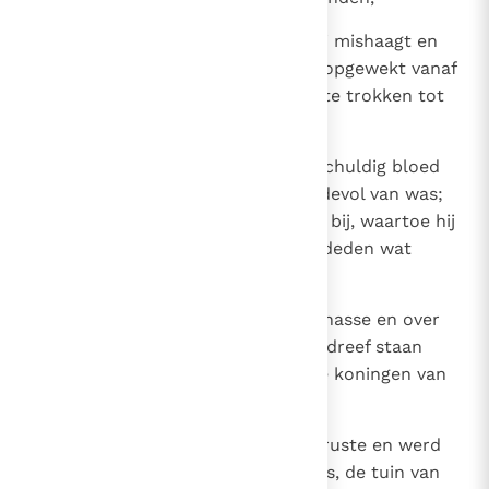
15
omdat zij gedaan hebben wat Mij mishaagt en
voortdurend mijn toorn hebben opgewekt vanaf
de dag dat hun vaderen uit Egypte trokken tot
op de dag van vandaag.'
16
Manasse heeft verder zoveel onschuldig bloed
vergoten dat Jeruzalem er boordevol van was;
en daar kwam dan nog de zonde bij, waartoe hij
de Judeeërs verleidde, zodat zij deden wat
Jahwe mishaagt.
17
Verdere bijzonderheden over Manasse en over
zijn daden en de zonde die hij bedreef staan
opgetekend in de annalen van de koningen van
Juda.
18
Manasse ging bij zijn vaderen te ruste en werd
begraven in de tuin van zijn paleis, de tuin van