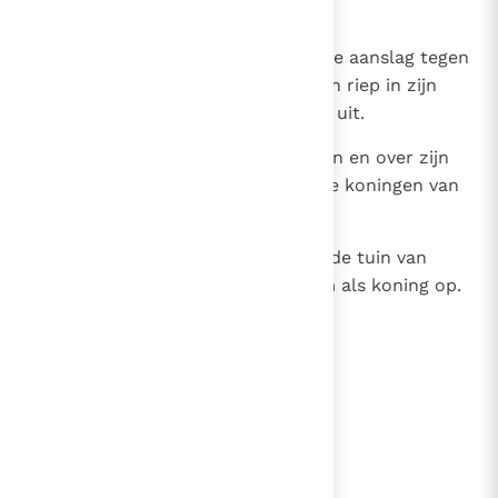
paleis.
24
Maar het volk doodde allen die de aanslag tegen
koning Amon gepleegd hadden en riep in zijn
plaats zijn zoon Josia tot koning uit.
25
Verder bijzonderheden over Amon en over zijn
daden staan in de annalen van de koningen van
Juda.
26
Hij werd begraven in zijn graf, in de tuin van
Uzza; zijn zoon Josia volgde hem als koning op.
lees verder