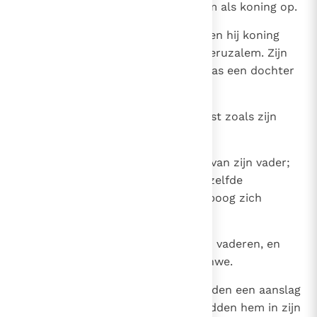
Uzza. Zijn zoon Amon volgde hem als koning op.
19
Amon was tweeëntwintig jaar toen hij koning
werd; hij regeerde twee jaar te Jeruzalem. Zijn
moeder heette Mesullemet; zij was een dochter
van Cherus, afkomstig uit Jotba.
20
Hij deed wat Jahwe mishaagt, juist zoals zijn
vader Manasse.
21
Hij volgde in alles het voorbeeld van zijn vader;
hij bewees goddelijke eer aan dezelfde
gruwelbeelden als zijn vader en boog zich
daarvoor neer.
22
Hij verliet Jahwe, de God van zijn vaderen, en
wandelde niet op de weg van Jahwe.
23
De hovelingen van Amon beraamden een aanslag
tegen hun koning en zij vermoordden hem in zijn