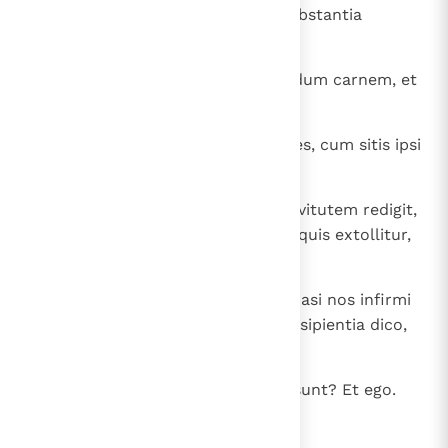
sed quasi in insipientia, in hac substantia
gloriationis.
18
Quoniam multi gloriantur secundum carnem, et
ego gloriabor.
19
Libenter enim suffertis insipientes, cum sitis ipsi
sapientes;
20
sustinetis enim, si quis vos in servitutem redigit,
si quis devorat, si quis accipit, si quis extollitur,
si quis in faciem vos caedit.
21
Secundum ignobilitatem dico, quasi nos infirmi
fuerimus; in quo quis audet, in insipientia dico,
audeo et ego.
22
Hebraei sunt? Et ego. Israelitae sunt? Et ego.
Semen Abrahae sunt? Et ego.