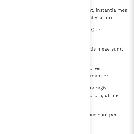
28
praeter illa, quae extrinsecus sunt, instantia mea
cotidiana, sollicitudo omnium ecclesiarum.
29
Quis infirmatur, et non infirmor? Quis
scandalizatur, et ego non uror?
30
Si gloriari oportet, quae infirmitatis meae sunt,
gloriabor.
31
Deus et Pater Domini Iesu scit, qui est
benedictus in saecula, quod non mentior.
32
Damasci praepositus gentis Aretae regis
custodiebat civitatem Damascenorum, ut me
comprehenderet;
33
et per fenestram in sporta dimissus sum per
murum et effugi manus eius.