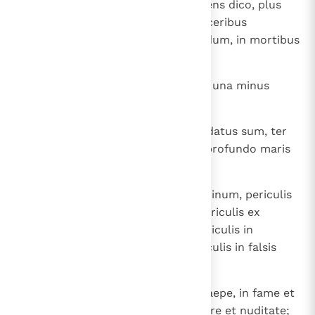
23
Ministri Christi sunt? Minus sapiens dico, plus
ego: in laboribus plurimis, in carceribus
abundantius, in plagis supra modum, in mortibus
frequenter;
24
a Iudaeis quinquies quadragenas una minus
accepi,
25
ter virgis caesus sum, semel lapidatus sum, ter
naufragium feci, nocte et die in profundo maris
fui;
26
in itineribus saepe, periculis fluminum, periculis
latronum, periculis ex genere, periculis ex
gentibus, periculis in civitate, periculis in
solitudine, periculis in mari, periculis in falsis
fratribus;
27
in labore et aerumna, in vigiliis saepe, in fame et
siti, in ieiuniis frequenter, in frigore et nuditate;