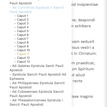
Pauli Apostoli
1
Utinam sustineretis modi cum quid insipientiae
Thema’s
Doneren
- Ad Corinthios Epistula II Sancti
meae; sed et supportate me!
Pauli Apostoli
Berichten
Nieuwsbrief
- Caput 1
2
Aemulor enim vos Dei aemulatione; despondi
- Caput 2
Denzinger
Gebruiksvoorwaarden
- Caput 3
enim vos uni viro virginem castam exhibere
- Caput 4
- Caput 5
Christo.
Nieuwste Documenten
- Caput 6
- Caput 7
5. Het gebed van de Kerk
3
Timeo autem, ne, sicut serpens Evam seduxit
- Caput 8
- Caput 9
astutia sua, ita corrumpantur sensus vestri a
In Christus wordt onze honger vervuld
- Caput 10
simplicitate et castitate, quae est in Christum.
- Caput 11
Leer de kostbare parel van Gods koninkrijk te
- Caput 12
herkennen
Gods Koninkrijk groeit stilletjes door liefde, niet door
- Caput 13
4
Nam si is qui venit, alium Christum praedicat,
- Ad Galatas Epistula Santi Pauli
dwang
quem non praedicavimus, aut alium Spiritum
De mystiek. De mystieke verschijnselen en de
Apostoli
- Epistula Sancti Pauli Apostoli Ad
accipitis, quem non accepistis, aut aliud
heiligheid
Ephesios
evangelium, quod non recepistis, recte
Berichten
- Ad Philippenses Epistula Sancti
pateremini.
Pauli Apostoli
Het Vaticaan publiceert een nieuwe Latijnse uitgave
- Ad Colossenses Epistula Sancti
van het Romeins martyrologium
5
Pauli Apostoli
Vaticaanse financiële waakhond verliest autonomie
Existimo enim nihil me minus fecisse magnis
- Ad Thessalonicenses Epistula I
apostolis;
Paus spreekt het Wereldvoedselprogramma toe
Sancti Pauli Apostoli