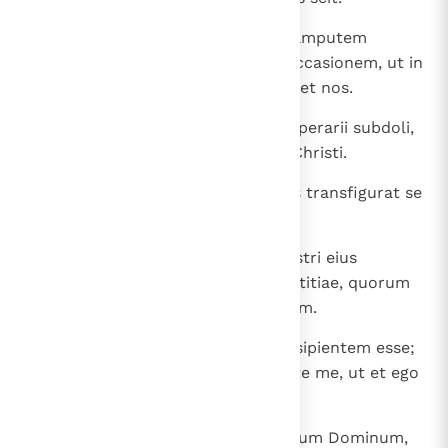
12
Quod autem facio et faciam, ut amputem
occasionem eorum, qui volunt occasionem, ut in
quo gloriantur, inveniantur sicut et nos.
13
Nam eiusmodi pseudoapostoli, operarii subdoli,
transfigurantes se in apostolos Christi.
14
Et non mirum, ipse enim Satanas transfigurat se
in angelum lucis;
15
non est ergo magnum, si et ministri eius
transfigurentur velut ministri iustitiae, quorum
finis erit secundum opera ipsorum.
16
Iterum dico, ne quis me putet insipientem esse;
alioquin velut insipientem accipite me, ut et ego
modicum quid glorier.
17
Quod loquor, non loquor secundum Dominum,