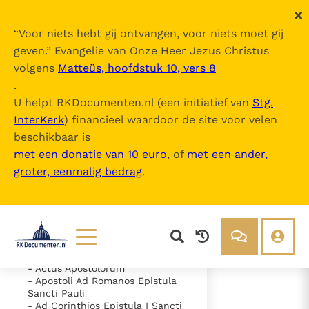
“
Voor niets hebt gij ontvangen, voor niets moet gij
geven.
” Evangelie van Onze Heer Jezus Christus
volgens
Matteüs, hoofdstuk 10, vers 8
Nova Vulgata
.
U helpt RKDocumenten.nl (een initiatief van
Stg.
InterKerk
) financieel waardoor de site voor velen
Inhoudsopgave
beschikbaar is
uitklappen
met een donatie van 10 euro
, of
met een ander,
groter, eenmalig bedrag
.
- Vetus Testamentum
- Novum Testamentum
- Evangelium Secundum
Matthaeum
- Evangelium Secundum Marcum
- Evangelium Secundum Lucam
- Evangelium Secundum Ioannem
Lezen
Over ons
- Actus Apostolorum
- Apostoli Ad Romanos Epistula
Documenten
Over RK Documenten
Sancti Pauli
- Caput 11
- Ad Corinthios Epistula I Sancti
Bijbel
Meedoen