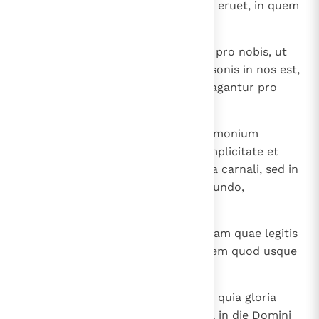
10
qui de tanta morte eripuit nos et eruet, in quem
speramus, et adhuc eripiet;
11
adiuvantibus et vobis in oratione pro nobis, ut
propter eam, quae ex multis personis in nos est,
donationem, per multos gratiae agantur pro
nobis.
12
Nam gloria nostra haec est, testimonium
conscientiae nostrae, quod in simplicitate et
sinceritate Dei et non in sapientia carnali, sed in
gratia Dei conversati sumus in mundo,
abundantius autem ad vos.
13
Non enim alia scribimus vobis quam quae legitis
aut etiam cognoscitis; spero autem quod usque
in finem cognoscetis,
14
sicut et cognovistis nos ex parte, quia gloria
vestra sumus, sicut et vos nostra in die Domini