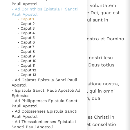
Pauli Apostoli
1
Paulus, apostolus Christi Iesu per voluntatem
Thema’s
Doneren
- Ad Corinthios Epistula II Sancti
Dei, et Timotheus frater ecclesiae Dei, quae est
Pauli Apostoli
Berichten
Nieuwsbrief
- Caput 1
Corinthi, cum sanctis omnibus, qui sunt in
- Caput 2
Denzinger
Gebruiksvoorwaarden
universa Achaia:
- Caput 3
- Caput 4
- Caput 5
2
gratia vobis et pax a Deo Patre nostro et Domino
Nieuwste Documenten
- Caput 6
Iesu Christo.
- Caput 7
5. Het gebed van de Kerk
- Caput 8
- Caput 9
3
Benedictus Deus et Pater Domini nostri Iesu
In Christus wordt onze honger vervuld
- Caput 10
Christi, Pater misericordiarum et Deus totius
- Caput 11
Leer de kostbare parel van Gods koninkrijk te
- Caput 12
consolationis,
herkennen
Gods Koninkrijk groeit stilletjes door liefde, niet door
- Caput 13
- Ad Galatas Epistula Santi Pauli
dwang
4
qui consolatur nos in omni tribulatione nostra,
De mystiek. De mystieke verschijnselen en de
Apostoli
- Epistula Sancti Pauli Apostoli Ad
ut possimus et ipsi consolari eos, qui in omni
heiligheid
Ephesios
pressura sunt, per exhortationem, qua
Berichten
- Ad Philippenses Epistula Sancti
exhortamur et ipsi a Deo;
Pauli Apostoli
Het Vaticaan publiceert een nieuwe Latijnse uitgave
- Ad Colossenses Epistula Sancti
van het Romeins martyrologium
5
Pauli Apostoli
Vaticaanse financiële waakhond verliest autonomie
quoniam, sicut abundant passiones Christi in
- Ad Thessalonicenses Epistula I
nobis, ita per Christum abundat et consolatio
Paus spreekt het Wereldvoedselprogramma toe
Sancti Pauli Apostoli