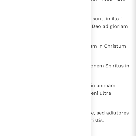
in illo fuit.
20
Quotquot enim promissiones Dei sunt, in illo "
Est "; ideo et per ipsum " Amen " Deo ad gloriam
per nos.
21
Qui autem confirmat nos vobiscum in Christum
et qui unxit nos, Deus,
22
et qui signavit nos et dedit arrabonem Spiritus in
cordibus nostris.
23
Ego autem testem Deum invoco in animam
meam, quod parcens vobis non veni ultra
Corinthum.
24
Non quia dominamur fidei vestrae, sed adiutores
sumus gaudii vestri, nam fide stetistis.