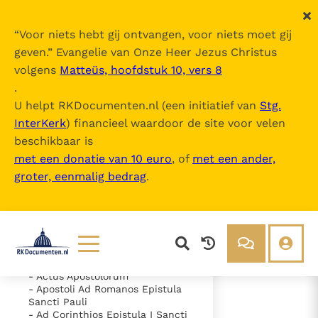
“
Voor niets hebt gij ontvangen, voor niets moet gij
geven.
” Evangelie van Onze Heer Jezus Christus
volgens
Matteüs, hoofdstuk 10, vers 8
Nova Vulgata
.
U helpt RKDocumenten.nl (een initiatief van
Stg.
InterKerk
) financieel waardoor de site voor velen
Inhoudsopgave
beschikbaar is
uitklappen
met een donatie van 10 euro
, of
met een ander,
groter, eenmalig bedrag
.
- Vetus Testamentum
- Novum Testamentum
- Evangelium Secundum
Matthaeum
- Evangelium Secundum Marcum
- Evangelium Secundum Lucam
- Evangelium Secundum Ioannem
Lezen
Over ons
- Actus Apostolorum
- Apostoli Ad Romanos Epistula
Documenten
Over RK Documenten
Sancti Pauli
- Caput 1
- Ad Corinthios Epistula I Sancti
Bijbel
Meedoen