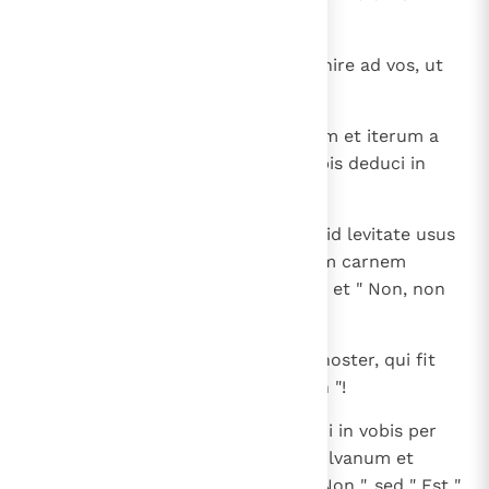
nostri Iesu.
15
Et hac confidentia volui prius venire ad vos, ut
secundam gratiam haberetis,
16
et per vos transire in Macedoniam et iterum a
Macedonia venire ad vos et a vobis deduci in
Iudaeam.
17
Cum hoc ergo voluissem, numquid levitate usus
sum? Aut, quae cogito, secundum carnem
cogito, ut sit apud me " Est, est " et " Non, non
"?
18
Fidelis autem Deus, quia sermo noster, qui fit
apud vos, non est " Est " et " Non "!
19
Dei enim Filius Iesus Christus, qui in vobis per
nos praedicatus est, per me et Silvanum et
Timotheum, non fuit " Est " et " Non ", sed " Est "