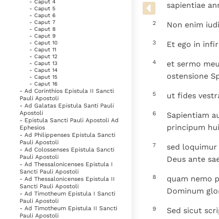
Denzinger
- Caput 4
Gebruiksvoorwaarden
sapientiae an
- Caput 5
- Caput 6
- Caput 7
2
Non enim iudi
- Caput 8
- Caput 9
3
- Caput 10
Et ego in inf
- Caput 11
- Caput 12
4
et sermo meus
- Caput 13
- Caput 14
ostensione Spi
- Caput 15
- Caput 16
- Ad Corinthios Epistula II Sancti
5
ut fides vestr
Pauli Apostoli
- Ad Galatas Epistula Santi Pauli
Apostoli
6
Sapientiam au
- Epistula Sancti Pauli Apostoli Ad
principum hui
Ephesios
- Ad Philippenses Epistula Sancti
Pauli Apostoli
7
sed loquimur 
- Ad Colossenses Epistula Sancti
Pauli Apostoli
Deus ante sae
- Ad Thessalonicenses Epistula I
Sancti Pauli Apostoli
8
quam nemo pr
- Ad Thessalonicenses Epistula II
Sancti Pauli Apostoli
Dominum glori
- Ad Timotheum Epistula I Sancti
Pauli Apostoli
- Ad Timotheum Epistula II Sancti
9
Sed sicut scr
Pauli Apostoli