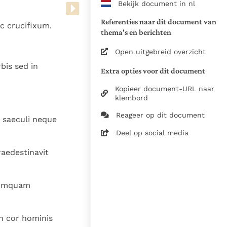
Bekijk document in nl
www.vatican.va/archive/bible/
vulgata_vetus-testamentum_lt.
Referenties naar dit document van
nc crucifixum.
www.vatican.va/archive/bible/
thema's en berichten
vulgata_novum-testamentum_lt
Open uitgebreid overzicht
Voor de versnummering op deze
bis sed in
Extra opties voor dit document
aansluiting gezocht bij de Willi
om de teksten van de Willibror
Kopieer document-URL naar
naast elkaar te kunnen present
klembord
Reageer op dit document
 saeculi neque
Daar waar de versnummering v
elkaar afwijken is dus die van
Deel op social media
in de Vulgaatversie, het oorsp
aedestinavit
haakjes is weergegeven.
Zie de gebruiksvoorwaarden v
1979
 numquam
28-12-2014
in cor hominis
5061