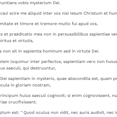
Paus in Pavia: St.
koninkrijk te
nuntians vobis mysterium Dei.
als een taak"
groeit stilletjes door
Augustinus toont ons de
herkennen
De mystiek. De
liefde, niet door
cavi scire me aliquid inter vos nisi Iesum Christum et hu
noodzaak om "naar het
mystieke
dwang
innerlijk" toe te keren.
verschijnselen en de
irmitate et timore et tremore multo fui apud vos,
heiligheid
 et praedicatio mea non in persuasibilibus sapientiae ver
ritus et virtutis,
a non sit in sapientia hominum sed in virtute Dei.
tem loquimur inter perfectos, sapientiam vero non huius
us saeculi, qui destruuntur,
Dei sapientiam in mysterio, quae abscondita est, quam pr
cula in gloriam nostram,
incipum huius saeculi cognovit; si enim cognovissent,
ae crucifixissent.
iptum est: " Quod oculus non vidit, nec auris audivit, nec 