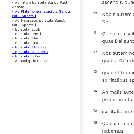
ascendit, quae
- Ad Titum Epistula Sancti Pauli
Apostoli
- Ad Philemonem Epistula Sancti
10
Nobis autem r
Pauli Apostoli
- Ad Hebraeos Epistula Sancti
Dei.
Pauli Apostoli
- Epistula Iacobi
11
Quis enim scit
- Epistula I Petri
- Epistula II Petri
quae Dei sunt
- Epistula I Ioannis
- Epistula II Ioannis
- Epistula III Ioannis
12
Nos autem non
- Epistula Iudae
quae a Deo d
- Apocalypsis Ioannis
13
quae et loqui
spiritalibus s
14
Animalis autem
potest intelle
15
spiritalis aut
16
Quis enim co
habemus.