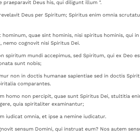
 praeparavit Deus his, qui diligunt illum ".
evelavit Deus per Spiritum; Spiritus enim omnia scrutatu
 hominum, quae sint hominis, nisi spiritus hominis, qui in 
, nemo cognovit nisi Spiritus Dei.
 spiritum mundi accepimus, sed Spiritum, qui ex Deo est
onata sunt nobis;
mur non in doctis humanae sapientiae sed in doctis Spirit
piritalia comparantes.
 homo non percipit, quae sunt Spiritus Dei, stultitia enim
gere, quia spiritaliter examinantur;
em iudicat omnia, et ipse a nemine iudicatur.
gnovit sensum Domini, qui instruat eum? Nos autem sens