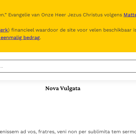
n.
” Evangelie van Onze Heer Jezus Christus volgens
Matte
Kerk
) financieel waardoor de site voor velen beschikbaar i
, eenmalig bedrag
.
Nieuwste
Berichten
Nova Vulgata
Documenten
Het Vaticaan publiceert
een nieuwe Latijnse
5. Het gebed van de
Vaticaanse financiële
uitgave van het Romeins
Kerk
waakhond verliest
In Christus wordt
martyrologium
Paus spreekt het
autonomie
onze honger vervuld
Wereldvoedselprogramma
Leer de kostbare
Paus Leo XIV in Pavia: "De
toe
parel van Gods
enissem ad vos, fratres, veni non per sublimita tem serm
stad is zowel een gave
Gods Koninkrijk