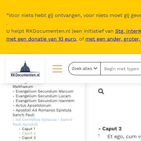
“
Voor niets hebt gij ontvangen, voor niets moet gij geve
.
U helpt RKDocumenten.nl (een initiatief van
Stg. Inter
met een donatie van 10 euro
, of
met een ander, groter
Inhoudsopgave
uitklappen
- Vetus Testamentum
Zoek alles
- Novum Testamentum
Lezen
Over ons
- Evangelium Secundum
Matthaeum
- Evangelium Secundum Marcum
Documenten
Over RK Documenten
- Evangelium Secundum Lucam
- Evangelium Secundum Ioannem
- Actus Apostolorum
Bijbel
Meedoen
- Apostoli Ad Romanos Epistula
Sancti Pauli
Thema’s
Doneren
- Ad Corinthios Epistula I Sancti
Pauli Apostoli
- Caput 2
- Caput 1
Berichten
Nieuwsbrief
- Caput 2
1
Et ego, cum v
- Caput 3