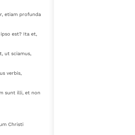
lat
r, etiam profunda
ipso est? Ita et,
, ut sciamus,
us verbis,
 sunt illi, et non
um Christi