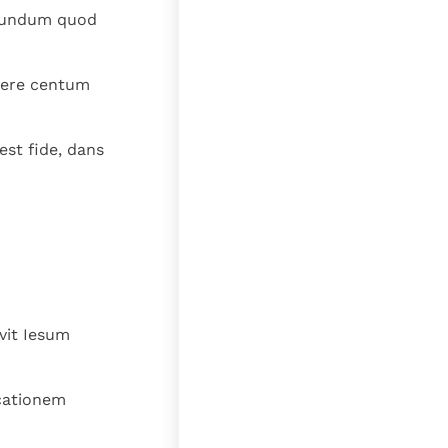
ecundum quod
fere centum
est fide, dans
vit Iesum
icationem