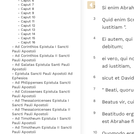
- Caput 6
Denzinger
Gebruiksvoorwaarden
- Caput 7
2
Si enim Abrah
- Caput 8
- Caput 9
- Caput 10
3
Quid enim Scr
- Caput 11
- Caput 12
iustitiam ".
- Caput 13
- Caput 14
4
- Caput 15
Ei autem, qu
- Caput 16
debitum;
- Ad Corinthios Epistula I Sancti
Pauli Apostoli
- Ad Corinthios Epistula II Sancti
5
ei vero, qui n
Pauli Apostoli
- Ad Galatas Epistula Santi Pauli
ad iustitiam,
Apostoli
- Epistula Sancti Pauli Apostoli Ad
6
sicut et Davi
Ephesios
- Ad Philippenses Epistula Sancti
Pauli Apostoli
7
" Beati, quor
- Ad Colossenses Epistula Sancti
Pauli Apostoli
- Ad Thessalonicenses Epistula I
8
Beatus vir, c
Sancti Pauli Apostoli
- Ad Thessalonicenses Epistula II
9
Beatitudo erg
Sancti Pauli Apostoli
- Ad Timotheum Epistula I Sancti
est Abrahae fi
Pauli Apostoli
- Ad Timotheum Epistula II Sancti
Pauli Apostoli
10
Quomodo ergo 