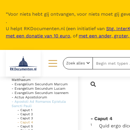
“
Voor niets hebt gij ontvangen, voor niets moet gij geve
.
U helpt RKDocumenten.nl (een initiatief van
Stg. Inter
met een donatie van 10 euro
, of
met een ander, groter
Inhoudsopgave
uitklappen
- Vetus Testamentum
Zoek alles
- Novum Testamentum
Lezen
Over ons
- Evangelium Secundum
Matthaeum
- Evangelium Secundum Marcum
Documenten
Over RK Documenten
- Evangelium Secundum Lucam
- Evangelium Secundum Ioannem
- Actus Apostolorum
Bijbel
Meedoen
- Apostoli Ad Romanos Epistula
Sancti Pauli
Thema’s
Doneren
- Caput 1
- Caput 2
- Caput 4
- Caput 3
Berichten
Nieuwsbrief
- Caput 4
1
Quid ergo di
- Caput 5