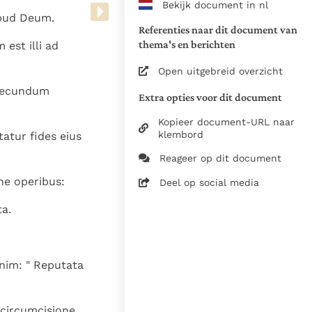
Bekijk document in nl
www.vatican.va/archive/bible/
apud Deum.
vulgata_vetus-testamentum_lt.
Referenties naar dit document van
www.vatican.va/archive/bible/
thema's en berichten
est illi ad
vulgata_novum-testamentum_lt
Open uitgebreid overzicht
Voor de versnummering op deze
 secundum
Extra opties voor dit document
aansluiting gezocht bij de Willi
om de teksten van de Willibror
Kopieer document-URL naar
naast elkaar te kunnen present
klembord
tatur fides eius
Reageer op dit document
Daar waar de versnummering v
elkaar afwijken is dus die van
ine operibus:
Deel op social media
in de Vulgaatversie, het oorsp
a.
haakjes is weergegeven.
Zie de gebruiksvoorwaarden v
1979
nim: " Reputata
28-12-2014
5061
 circumcisione