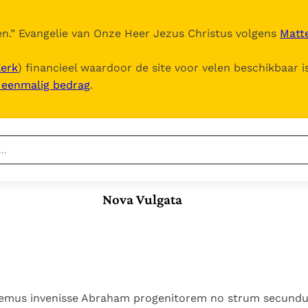
n.
” Evangelie van Onze Heer Jezus Christus volgens
Matte
Kerk
) financieel waardoor de site voor velen beschikbaar i
, eenmalig bedrag
.
Nieuwste
Berichten
Nova Vulgata
Documenten
Het Vaticaan publiceert
een nieuwe Latijnse
5. Het gebed van de
Vaticaanse financiële
uitgave van het Romeins
Kerk
waakhond verliest
In Christus wordt
martyrologium
Paus spreekt het
autonomie
onze honger vervuld
Wereldvoedselprogramma
Leer de kostbare
Paus Leo XIV in Pavia: "De
toe
parel van Gods
cemus invenisse Abraham progenitorem no strum secun
stad is zowel een gave
Gods Koninkrijk