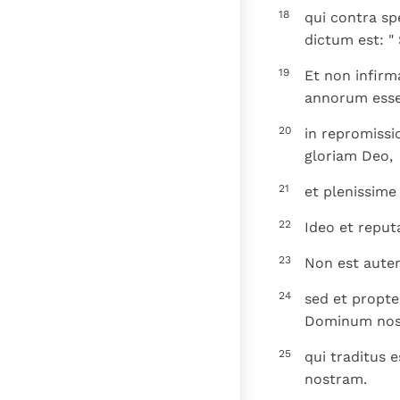
18
qui contra sp
dictum est: "
19
Et non infir
annorum esse
20
in repromissi
gloriam Deo,
21
et plenissime
22
Ideo et reputa
23
Non est autem
24
sed et propte
Dominum nos
25
qui traditus 
nostram.