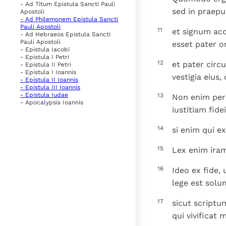
- Ad Titum Epistula Sancti Pauli
sed in praepu
Apostoli
- Ad Philemonem Epistula Sancti
Pauli Apostoli
11
et signum acce
- Ad Hebraeos Epistula Sancti
Pauli Apostoli
esset pater o
- Epistula Iacobi
- Epistula I Petri
12
et pater circ
- Epistula II Petri
- Epistula I Ioannis
vestigia eius,
- Epistula II Ioannis
- Epistula III Ioannis
- Epistula Iudae
13
Non enim per 
- Apocalypsis Ioannis
iustitiam fidei
14
si enim qui ex
15
Lex enim iram
16
Ideo ex fide,
lege est solu
17
sicut scriptu
qui vivificat 