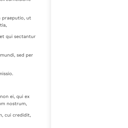
lat
n praeputio, ut
tia,
et qui sectantur
 mundi, sed per
missio.
non ei, qui ex
ium nostrum,
 cui credidit,