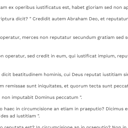
Paus in Pavia: St.
koninkrijk te
als een taak"
groeit stilletjes door
am ex operibus iustificatus est, habet gloriam sed non 
Augustinus toont ons de
herkennen
De mystiek. De
liefde, niet door
noodzaak om "naar het
mystieke
iptura dicit? " Credidit autem Abraham Deo, et reputatum 
dwang
innerlijk" toe te keren.
verschijnselen en de
heiligheid
i operatur, merces non reputatur secundum gratiam sed
on operatur, sed credit in eum, qui iustificat impium, repu
d dicit beatitudinem hominis, cui Deus reputat iustitiam s
um remissae sunt iniquitates, et quorum tecta sunt peccat
ui non imputabit Dominus peccatum ".
o haec in circumcisione an etiam in praeputio? Dicimus e
des ad iustitiam ".
reputata est? In circumcisione an in praeputio? Non in