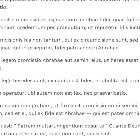
tio:
pit circumcisionis, signaculum iustitiae fidei, quae fuit i
mnium credentium per praeputium, ut reputetur illis iusti
umcisionis his non tantum, qui ex circumcisione sunt, sed 
 quae fuit in praeputio, fidei patris nostri Abrahae.
legem promissio Abrahae aut semini eius, ut heres esset
;
 lege heredes sunt, exinanita est fides, et abolita est pro
 operatur; ubi autem non est lex, nec praevaricatio.
 ut secundum gratiam, ut firma sit promissio omni semini, 
m, sed et ei, qui ex fide est Abrahae — qui est pater omn
m est: " Patrem multarum gentium posui te " C, ante Deum,
mortuos et vocat ea, quae non sunt, quasi sint;