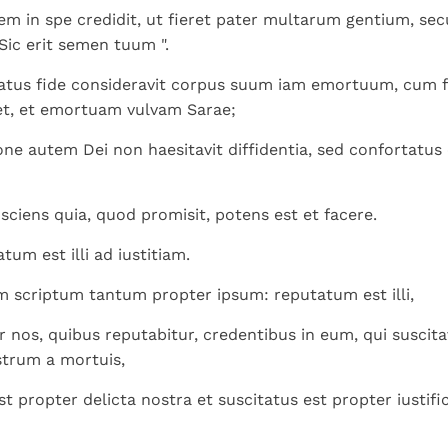
em in spe credidit, ut fieret pater multarum gentium, s
 Sic erit semen tuum ".
matus fide consideravit corpus suum iam emortuum, cum 
t, et emortuam vulvam Sarae;
one autem Dei non haesitavit diffidentia, sed confortatus 
 sciens quia, quod promisit, potens est et facere.
tum est illi ad iustitiam.
 scriptum tantum propter ipsum: reputatum est illi,
r nos, quibus reputabitur, credentibus in eum, qui suscita
trum a mortuis,
est propter delicta nostra et suscitatus est propter iustif