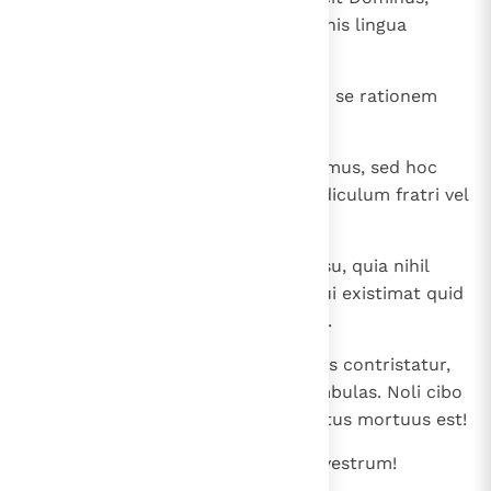
mihi flectetur omne genu, et omnis lingua
confitebitur Deo ".
12
Itaque unusquisque nostrum pro se rationem
reddet Deo.
13
Non ergo amplius invicem iudicemus, sed hoc
iudicate magis, ne ponatis offendiculum fratri vel
scandalum.
14
Scio et certus sum in Domino Iesu, quia nihil
commune per seipsum, nisi ei, qui existimat quid
commune esse, illi commune est.
15
Si enim propter cibum frater tuus contristatur,
iam non secundum caritatem ambulas. Noli cibo
tuo illum perdere, pro quo Christus mortuus est!
16
Non ergo blasphemetur bonum vestrum!