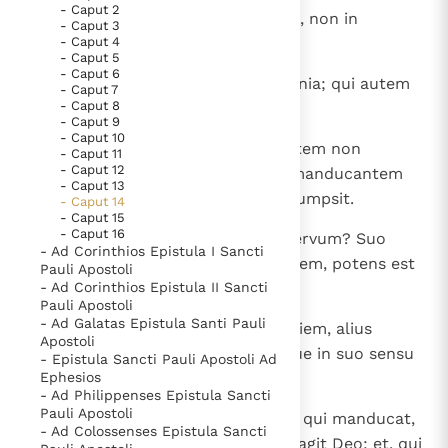
- Caput 2
1
Infirmum autem in fide assumite, non in
- Caput 3
Thema’s
Doneren
disceptatio nibus cogitationum.
- Caput 4
Berichten
Nieuwsbrief
- Caput 5
- Caput 6
2
Alius enim credit manducare omnia; qui autem
Denzinger
Gebruiksvoorwaarden
- Caput 7
- Caput 8
infirmus est, holus manducat.
- Caput 9
Nieuwste Documenten
- Caput 10
3
Is qui manducat, non manducantem non
- Caput 11
5. Het gebed van de Kerk
- Caput 12
spernat; et, qui non manducat, manducantem
- Caput 13
non iudicet, Deus enim illum assumpsit.
In Christus wordt onze honger vervuld
- Caput 14
- Caput 15
Leer de kostbare parel van Gods koninkrijk te
- Caput 16
4
Tu quis es, qui iudices alienum servum? Suo
- Ad Corinthios Epistula I Sancti
herkennen
Gods Koninkrijk groeit stilletjes door liefde, niet door
domino stat aut cadit; stabit autem, potens est
Pauli Apostoli
dwang
enim Dominus statuere illum.
- Ad Corinthios Epistula II Sancti
De mystiek. De mystieke verschijnselen en de
Pauli Apostoli
heiligheid
- Ad Galatas Epistula Santi Pauli
5
Nam alius iudicat inter diem et diem, alius
Berichten
Apostoli
iudicat omnem diem; unusquisque in suo sensu
- Epistula Sancti Pauli Apostoli Ad
Het Vaticaan publiceert een nieuwe Latijnse uitgave
abundet.
Ephesios
- Ad Philippenses Epistula Sancti
van het Romeins martyrologium
Vaticaanse financiële waakhond verliest autonomie
Pauli Apostoli
6
Qui sapit diem, Domino sapit; et, qui manducat,
Paus spreekt het Wereldvoedselprogramma toe
- Ad Colossenses Epistula Sancti
Domino manducat, gratias enim agit Deo; et, qui