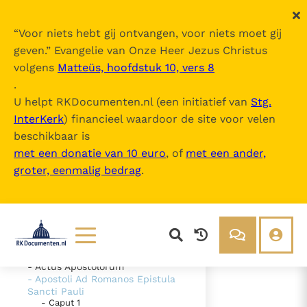
“
Voor niets hebt gij ontvangen, voor niets moet gij
geven.
” Evangelie van Onze Heer Jezus Christus
volgens
Matteüs, hoofdstuk 10, vers 8
Nova Vulgata
.
U helpt RKDocumenten.nl (een initiatief van
Stg.
InterKerk
) financieel waardoor de site voor velen
Inhoudsopgave
beschikbaar is
uitklappen
met een donatie van 10 euro
, of
met een ander,
groter, eenmalig bedrag
.
- Vetus Testamentum
- Novum Testamentum
- Evangelium Secundum
Matthaeum
- Evangelium Secundum Marcum
- Evangelium Secundum Lucam
- Evangelium Secundum Ioannem
Lezen
Over ons
- Actus Apostolorum
- Apostoli Ad Romanos Epistula
Documenten
Over RK Documenten
Sancti Pauli
- Caput 14
- Caput 1
Bijbel
Meedoen