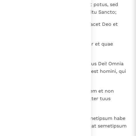
17
Non est enim regnum Dei esca et potus, sed
iustitia et pax et gaudium in Spiritu Sancto;
18
qui enim in hoc servit Christo, placet Deo et
probatus est hominibus.
19
Itaque, quae pacis sunt, sectemur et quae
aedificationis sunt in invicem.
20
Noli propter escam destruere opus Dei! Omnia
quidem munda sunt, sed malum est homini, qui
per offendiculum manducat.
21
Bonum est non manducare carnem et non
bibere vinum neque id, in quo frater tuus
offendit.
22
Tu, quam fidem habes, penes temetipsum habe
coram Deo. Beatus, qui non iudicat semetipsum
in eo quod probat.