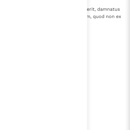
23
Qui autem discernit si manducaverit, damnatus
est, quia non ex fide; omne autem, quod non ex
fide, peccatum est.
lees verder