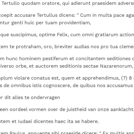
Paus in Pavia: St.
koninkrijk te
 Tertullo quodam oratore, qui adierunt praesidem advers
als een taak"
groeit stilletjes door
Augustinus toont ons de
herkennen
De mystiek. De
liefde, niet door
 coepit accusare Tertullus dicens: " Cum in multa pace ag
noodzaak om "naar het
mystieke
dwang
ntur genti huic per tuam providentiam,
innerlijk" toe te keren.
verschijnselen en de
heiligheid
que suscipimus, optime Felix, cum omni gratiarum action
tem te protraham, oro, breviter audias nos pro tua cleme
im hunc hominem pestiferum et concitantem seditiones o
niverso orbe, et auctorem seditionis sectae Nazarenorum,
plum violare conatus est, quem et apprehendimus, (7) 8 
ns de omnibus istis cognoscere, de quibus nos accusamus 
 dit alles te ondervragen
f een oordeel vormen over de juistheid van onze aanklacht.
tem et Iudaei dicentes haec ita se habere.
em Paulus, annuente sibi praeside dicere: " Ex multis ann