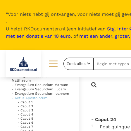
“
Voor niets hebt gij ontvangen, voor niets moet gij geve
.
U helpt RKDocumenten.nl (een initiatief van
Stg. Inter
met een donatie van 10 euro
, of
met een ander, groter
Inhoudsopgave
uitklappen
- Vetus Testamentum
Zoek alles
- Novum Testamentum
Lezen
Over ons
- Evangelium Secundum
Matthaeum
- Evangelium Secundum Marcum
Documenten
Over RK Documenten
- Evangelium Secundum Lucam
- Evangelium Secundum Ioannem
- Actus Apostolorum
Bijbel
Meedoen
- Caput 1
- Caput 2
Thema’s
Doneren
- Caput 3
- Caput 4
- Caput 5
- Caput 24
Berichten
Nieuwsbrief
- Caput 6
1
Post quinque
- Caput 7
- Caput 8