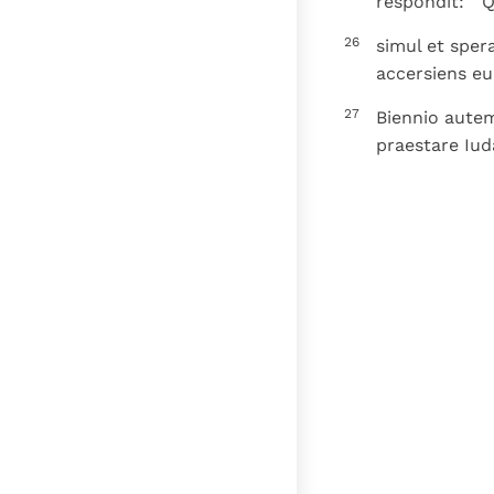
respondit: " 
26
simul et sper
accersiens e
27
Biennio aute
praestare Iud