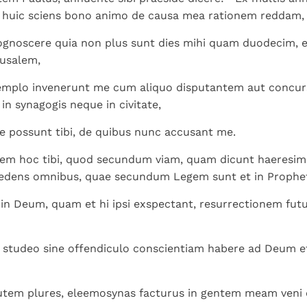
i huic sciens bono animo de causa mea rationem reddam,
ognoscere quia non plus sunt dies mihi quam duodecim, 
rusalem,
templo invenerunt me cum aliquo disputantem aut concu
in synagogis neque in civitate,
 possunt tibi, de quibus nunc accusant me.
em hoc tibi, quod secundum viam, quam dicunt haeresim,
redens omnibus, quae secundum Legem sunt et in Propheti
in Deum, quam et hi ipsi exspectant, resurrectionem fut
e studeo sine offendiculo conscientiam habere ad Deum 
utem plures, eleemosynas facturus in gentem meam veni e