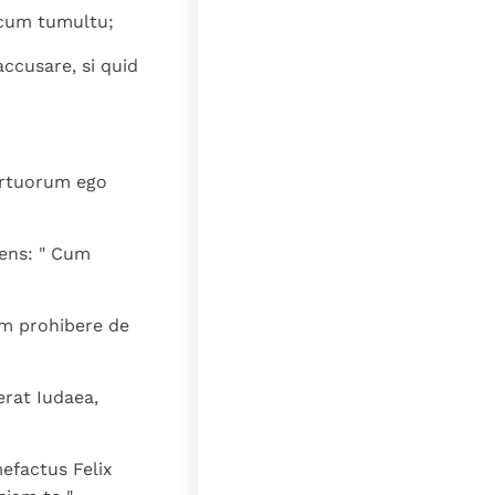
 cum tumultu;
ccusare, si quid
mortuorum ego
cens: " Cum
am prohibere de
erat Iudaea,
mefactus Felix