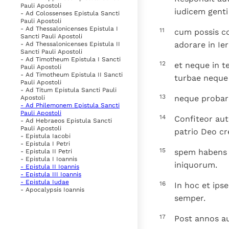
Pauli Apostoli
iudicem gent
- Ad Colossenses Epistula Sancti
Pauli Apostoli
- Ad Thessalonicenses Epistula I
11
cum possis c
Sancti Pauli Apostoli
adorare in Ie
- Ad Thessalonicenses Epistula II
Sancti Pauli Apostoli
- Ad Timotheum Epistula I Sancti
12
et neque in 
Pauli Apostoli
- Ad Timotheum Epistula II Sancti
turbae neque 
Pauli Apostoli
- Ad Titum Epistula Sancti Pauli
13
neque probare
Apostoli
- Ad Philemonem Epistula Sancti
Pauli Apostoli
14
Confiteor aut
- Ad Hebraeos Epistula Sancti
Pauli Apostoli
patrio Deo c
- Epistula Iacobi
- Epistula I Petri
15
spem habens 
- Epistula II Petri
- Epistula I Ioannis
iniquorum.
- Epistula II Ioannis
- Epistula III Ioannis
- Epistula Iudae
16
In hoc et ips
- Apocalypsis Ioannis
semper.
17
Post annos a