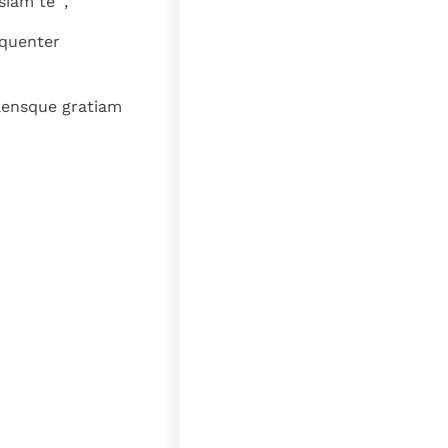
iam te ",
equenter
lensque gratiam