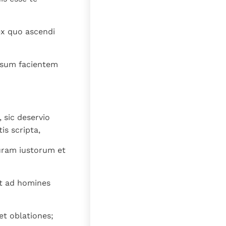
lat
ex quo ascendi
rsum facientem
 sic deservio
s scripta,
uram iustorum et
et ad homines
t oblationes;