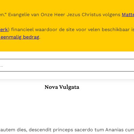
n.
” Evangelie van Onze Heer Jezus Christus volgens
Matte
Kerk
) financieel waardoor de site voor velen beschikbaar i
, eenmalig bedrag
.
Nieuwste
Berichten
Nova Vulgata
Documenten
Het Vaticaan publiceert
een nieuwe Latijnse
5. Het gebed van de
Vaticaanse financiële
uitgave van het Romeins
Kerk
waakhond verliest
In Christus wordt
martyrologium
Paus spreekt het
autonomie
onze honger vervuld
Wereldvoedselprogramma
Leer de kostbare
Paus Leo XIV in Pavia: "De
toe
parel van Gods
 autem dies, descendit princeps sacerdo tum Ananias cum
stad is zowel een gave
Gods Koninkrijk