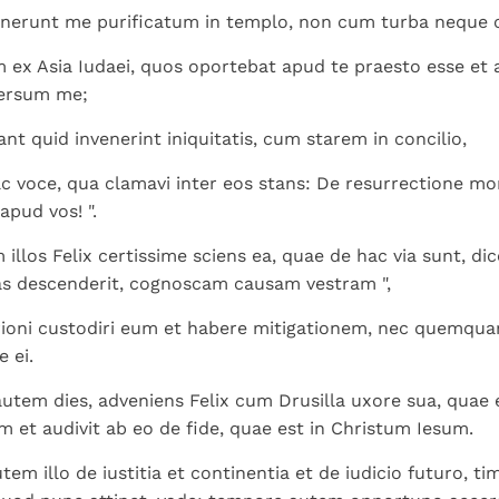
venerunt me purificatum in templo, non cum turba neque
ex Asia Iudaei, quos oportebat apud te praesto esse et a
ersum me;
cant quid invenerint iniquitatis, cum starem in concilio,
ac voce, qua clamavi inter eos stans: De resurrectione 
apud vos! ".
 illos Felix certissime sciens ea, quae de hac via sunt, di
as descenderit, cognoscam causam vestram ",
rioni custodiri eum et habere mitigationem, nec quemqu
e ei.
autem dies, adveniens Felix cum Drusilla uxore sua, quae 
m et audivit ab eo de fide, quae est in Christum Iesum.
em illo de iustitia et continentia et de iudicio futuro, ti