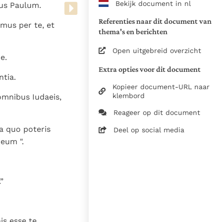
Bekijk document in nl
us Paulum.
www.vatican.va/archive/bible/
vulgata_vetus-testamentum_lt.
Referenties naar dit document van
amus per te, et
www.vatican.va/archive/bible/
thema's en berichten
vulgata_novum-testamentum_lt
Open uitgebreid overzicht
e.
Voor de versnummering op deze
Extra opties voor dit document
aansluiting gezocht bij de Willi
ntia.
om de teksten van de Willibror
Kopieer document-URL naar
naast elkaar te kunnen present
klembord
mnibus Iudaeis,
Reageer op dit document
Daar waar de versnummering v
elkaar afwijken is dus die van
a quo poteris
Deel op social media
in de Vulgaatversie, het oorsp
eum ".
haakjes is weergegeven.
Zie de gebruiksvoorwaarden v
1979
”
28-12-2014
5061
is esse te