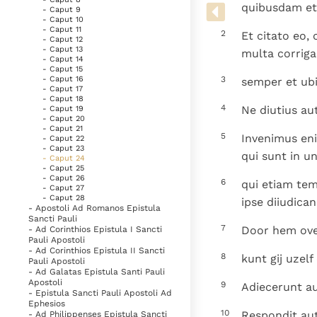
Denzinger
Gebruiksvoorwaarden
quibusdam et
- Caput 9
- Caput 10
- Caput 11
2
Et citato eo,
- Caput 12
- Caput 13
multa corriga
- Caput 14
- Caput 15
- Caput 16
3
semper et ubi
- Caput 17
- Caput 18
4
Ne diutius au
- Caput 19
- Caput 20
- Caput 21
5
Invenimus en
- Caput 22
- Caput 23
qui sunt in u
- Caput 24
- Caput 25
- Caput 26
6
qui etiam tem
- Caput 27
- Caput 28
ipse diiudica
- Apostoli Ad Romanos Epistula
Sancti Pauli
7
Door hem over
- Ad Corinthios Epistula I Sancti
Pauli Apostoli
- Ad Corinthios Epistula II Sancti
8
kunt gij uzel
Pauli Apostoli
- Ad Galatas Epistula Santi Pauli
Apostoli
9
Adiecerunt au
- Epistula Sancti Pauli Apostoli Ad
Ephesios
10
Respondit aut
- Ad Philippenses Epistula Sancti