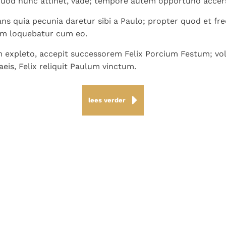
Quod nunc attinet, vade; tempore autem opportuno accers
ans quia pecunia daretur sibi a Paulo; propter quod et fr
um loquebatur cum eo.
m expleto, accepit successorem Felix Porcium Festum; vo
aeis, Felix reliquit Paulum vinctum.
lees verder