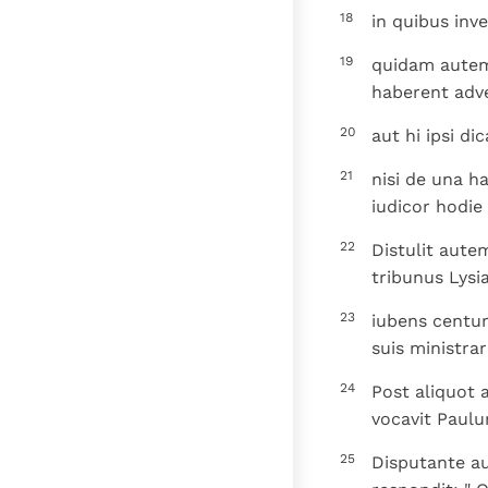
18
in quibus in
19
quidam autem 
haberent adv
20
aut hi ipsi di
21
nisi de una h
iudicor hodie 
22
Distulit autem
tribunus Lysi
23
iubens centu
suis ministrar
24
Post aliquot 
vocavit Paulu
25
Disputante aut