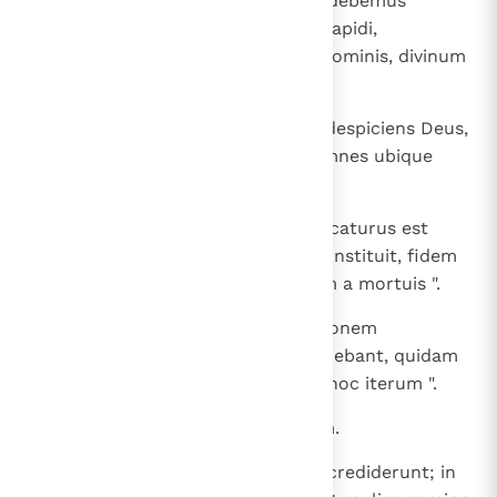
Genus ergo cum simus Dei, non debemus
aestimare auro aut argento aut lapidi,
sculpturae artis et cogitationis hominis, divinum
esse simile.
30
Et tempora quidem ignorantiae despiciens Deus,
nunc annuntiat hominibus, ut omnes ubique
paenitentiam agant,
31
eo quod statuit diem, in qua iudicaturus est
orbem in iustitia in viro, quem constituit, fidem
praebens omnibus suscitans eum a mortuis ".
32
Cum audissent autem resurrectionem
mortuorum, quidam quidem irridebant, quidam
vero dixerunt: " Audiemus te de hoc iterum ".
33
Sic Paulus exivit de medio eorum.
34
Quidam vero viri adhaerentes ei crediderunt; in