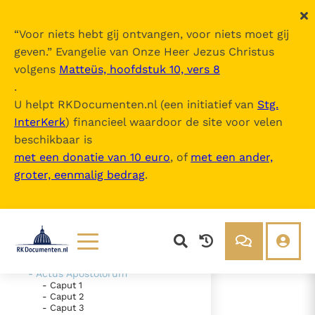
“
Voor niets hebt gij ontvangen, voor niets moet gij
geven.
” Evangelie van Onze Heer Jezus Christus
volgens
Matteüs, hoofdstuk 10, vers 8
Nova Vulgata
.
U helpt RKDocumenten.nl (een initiatief van
Stg.
InterKerk
) financieel waardoor de site voor velen
Inhoudsopgave
beschikbaar is
uitklappen
met een donatie van 10 euro
, of
met een ander,
groter, eenmalig bedrag
.
- Vetus Testamentum
- Novum Testamentum
- Evangelium Secundum
Matthaeum
- Evangelium Secundum Marcum
- Evangelium Secundum Lucam
- Evangelium Secundum Ioannem
Lezen
Over ons
- Actus Apostolorum
- Caput 1
Documenten
Over RK Documenten
- Caput 2
- Caput 3
- Caput 17
Bijbel
Meedoen