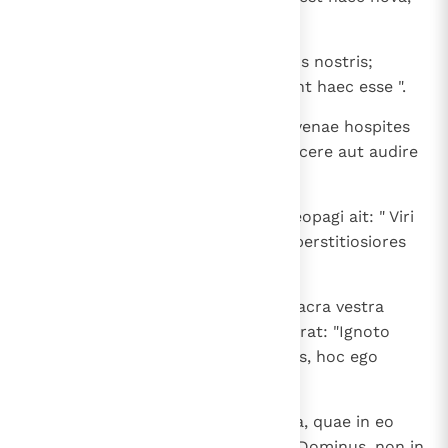
quae a te dicitur, doctrina?
20
Mira enim quaedam infers auribus nostris;
volumus ergo scire quidnam velint haec esse ".
21
Athenienses autem omnes et advenae hospites
ad nihil aliud vacabant nisi aut dicere aut audire
aliquid novi.
22
Stans autem Paulus in medio Areopagi ait: " Viri
Athenienses, per omnia quasi superstitiosiores
vos video;
23
praeteriens enim et videns simulacra vestra
inveni et aram, in qua scriptum erat: "Ignoto
deo". Quod ergo ignorantes colitis, hoc ego
annuntio vobis.
24
Deus, qui fecit mundum et omnia, quae in eo
sunt, hic, caeli et terrae cum sit Dominus, non in