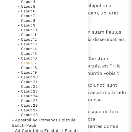
- Caput 4
1
Cum autem perambulassent Amphipolim et
- Caput 5
Thema’s
Doneren
- Caput 6
Apolloniam, venerunt Thessalonicam, ubi erat
- Caput 7
Berichten
Nieuwsbrief
synagoga Iudaeorum.
- Caput 8
Denzinger
Gebruiksvoorwaarden
- Caput 9
- Caput 10
2
Secundum consuetudinem autem suam Paulus
- Caput 11
introivit ad eos et per sabbata tria disserebat eis
- Caput 12
Nieuwste Documenten
- Caput 13
de Scripturis
- Caput 14
5. Het gebed van de Kerk
- Caput 15
3
adaperiens et comprobans quia Christum
- Caput 16
In Christus wordt onze honger vervuld
- Caput 17
oportebat pati et resurgere a mortuis, et: " Hic
Leer de kostbare parel van Gods koninkrijk te
- Caput 18
- Caput 19
est Christus, Iesus, quem ego annuntio vobis ".
herkennen
Gods Koninkrijk groeit stilletjes door liefde, niet door
- Caput 20
- Caput 21
dwang
4
Et quidam ex eis crediderunt et adiuncti sunt
De mystiek. De mystieke verschijnselen en de
- Caput 22
- Caput 23
Paulo et Silae et de colentibus Graecis multitudo
heiligheid
- Caput 24
magna et mulieres nobiles non paucae.
Berichten
- Caput 25
- Caput 26
Het Vaticaan publiceert een nieuwe Latijnse uitgave
- Caput 27
5
Zelantes autem Iudaei assumentesque de foro
- Caput 28
van het Romeins martyrologium
Vaticaanse financiële waakhond verliest autonomie
viros quosdam malos et turba facta
- Apostoli Ad Romanos Epistula
Sancti Pauli
concitaverunt civitatem; et assistentes domui
Paus spreekt het Wereldvoedselprogramma toe
- Ad Corinthios Epistula I Sancti