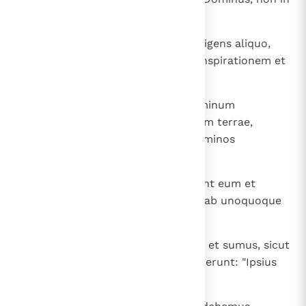
manufactis templis inhabitat
25
nec manibus humanis colitur indigens aliquo,
cum ipse det omnibus vitam et inspirationem et
omnia;
26
fecitque ex uno omne genus hominum
inhabitare super universam faciem terrae,
definiens statuta tempora et terminos
habitationis eorum,
27
quaerere Deum, si forte attrectent eum et
inveniant, quamvis non longe sit ab unoquoque
nostrum.
28
In ipso enim vivimus et movemur et sumus, sicut
et quidam vestrum poetarum dixerunt: "Ipsius
enim et genus sumus".
29