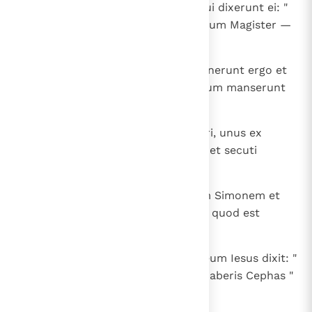
se dicit eis: " Quid quaeritis? ". Qui dixerunt ei: "
Rabbi — quod dicitur interpretatum Magister —
ubi manes? ".
39
Dicit eis: " Venite et videbitis ". Venerunt ergo et
viderunt, ubi maneret, et apud eum manserunt
die illo; hora erat quasi decima.
40
Erat Andreas, frater Simonis Petri, unus ex
duobus, qui audierant ab Ioanne et secuti
fuerant eum.
41
Invenit hic primum fratrem suum Simonem et
dicit ei: " Invenimus Messiam " — quod est
interpretatum Christus;
42
adduxit eum ad Iesum. Intuitus eum Iesus dixit: "
Tu es Simon filius Ioannis; tu vocaberis Cephas "
— quod interpretatur Petrus.