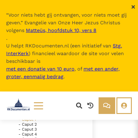
“
Voor niets hebt gij ontvangen, voor niets moet gij
geven.
” Evangelie van Onze Heer Jezus Christus
volgens
Matteüs, hoofdstuk 10, vers 8
Nova Vulgata
.
U helpt RKDocumenten.nl (een initiatief van
Stg.
InterKerk
) financieel waardoor de site voor velen
Inhoudsopgave
beschikbaar is
uitklappen
met een donatie van 10 euro
, of
met een ander,
groter, eenmalig bedrag
.
- Vetus Testamentum
- Novum Testamentum
- Evangelium Secundum
Matthaeum
- Evangelium Secundum Marcum
- Evangelium Secundum Lucam
- Evangelium Secundum Ioannem
Lezen
Over ons
- Caput 1
- Caput 2
Documenten
Over RK Documenten
- Caput 3
- Caput 4
- Caput 1
Bijbel
Meedoen