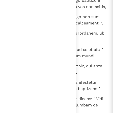
Respondit eis Ioannes dicens: " Ego baptizo in
aqua; medius vestrum stat, quem vos non scitis,
27
qui post me venturus est, cuius ego non sum
dignus, ut solvam eius corrigiam calceamenti ".
28
Haec in Bethania facta sunt trans Iordanem, ubi
erat Ioannes baptizans.
29
Altera die videt Iesum venientem ad se et ait: "
Ecce agnus Dei, qui tollit peccatum mundi.
30
Hic est, de quo dixi: Post me venit vir, qui ante
me factus est, quia prior me erat.
31
Et ego nesciebam eum, sed ut manifestetur
Israel, propterea veni ego in aqua baptizans ".
32
Et testimonium perhibuit Ioannes dicens: " Vidi
Spiritum descendentem quasi columbam de
caelo, et mansit super eum;