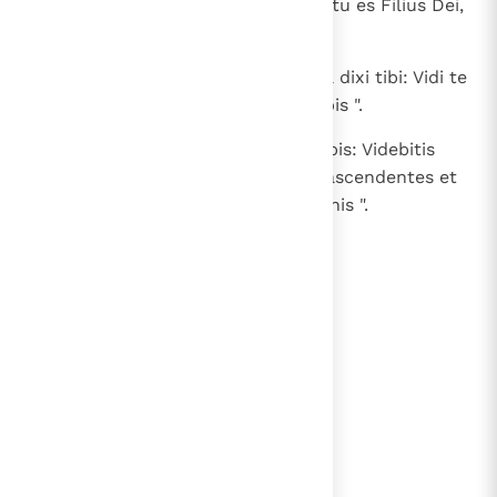
49
Respondit ei Nathanael: " Rabbi, tu es Filius Dei,
tu rex es Israel! ".
50
Respondit Iesus et dixit ei: " Quia dixi tibi: Vidi te
sub ficu, credis? Maiora his videbis ".
51
Et dicit ei: " Amen, amen dico vobis: Videbitis
caelum apertum et angelos Dei ascendentes et
descendentes supra Filium hominis ".
lees verder