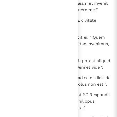
43
In crastinum voluit exire in Galilaeam et invenit
Philippum. Et dicit ei Iesus: " Sequere me ".
44
Erat autem Philippus a Bethsaida, civitate
Andreae et Petri.
45
Invenit Philippus Nathanael et dicit ei: " Quem
scripsit Moyses in Lege et Prophetae invenimus,
Iesum filium Ioseph a Nazareth ".
46
Et dixit ei Nathanael: " A Nazareth potest aliquid
boni esse? ". Dicit ei Philippus: " Veni et vide ".
47
Vidit Iesus Nathanael venientem ad se et dicit de
eo: " Ecce vere Israelita, in quo dolus non est ".
48
Dicit ei Nathanael: " Unde me nosti? ". Respondit
Iesus et dixit ei: " Priusquam te Philippus
vocaret, cum esses sub ficu, vidi te ".