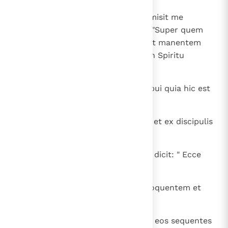
33
et ego nesciebam eum, sed, qui misit me
baptizare in aqua, ille mihi dixit: "Super quem
videris Spiritum descendentem et manentem
super eum, hic est qui baptizat in Spiritu
Sancto".
34
Et ego vidi et testimonium perhibui quia hic est
Filius Dei ".
35
Altera die iterum stabat Ioannes et ex discipulis
eius duo,
36
et respiciens Iesum ambulantem dicit: " Ecce
agnus Dei ".
37
Et audierunt eum duo discipuli loquentem et
secuti sunt Iesum.
38
Conversus autem Iesus et videns eos sequentes