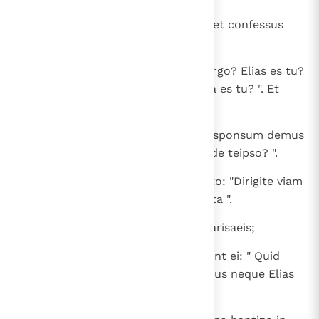
20
Et confessus est et non negavit; et confessus
est: " Non sum ego Christus ".
21
Et interrogaverunt eum: " Quid ergo? Elias es tu?
". Et dicit: " Non sum ". " Propheta es tu? ". Et
respondit: " Non ".
22
Dixerunt ergo ei: " Quis es? Ut responsum demus
his, qui miserunt nos. Quid dicis de teipso? ".
23
Ait: " Ego vox clamantis in deserto: "Dirigite viam
Domini", sicut dixit Isaias propheta ".
24
Et qui missi fuerant, erant ex pharisaeis;
25
et interrogaverunt eum et dixerunt ei: " Quid
ergo baptizas, si tu non es Christus neque Elias
neque propheta? ".
26