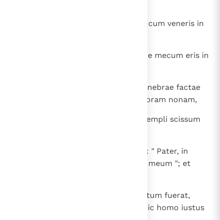
Hic vero nihil mali gessit ".
42
Et dicebat: " Iesu, memento mei, cum veneris in
regnum tuum ".
43
Et dixit illi: " Amen dico tibi: Hodie mecum eris in
paradiso ".
44
Et erat iam fere hora sexta, et tenebrae factae
sunt in universa terra usque in horam nonam,
45
et obscuratus est sol, et velum templi scissum
est medium.
46
Et clamans voce magna Iesus ait: " Pater, in
manus tuas commendo spiritum meum "; et
haec dicens exspiravit.
47
Videns autem centurio, quod factum fuerat,
glorificavit Deum dicens: " Vere hic homo iustus
erat! ".