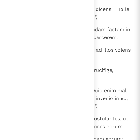
18
Exclamavit autem universa turba dicens: " Tolle
hunc et dimitte nobis Barabbam! ",
19
qui erat propter seditionem quandam factam in
civitate et homicidium missus in carcerem.
20
Iterum autem Pilatus locutus est ad illos volens
dimittere Iesum,
21
at illi succlamabant dicentes: " Crucifige,
crucifige illum! ".
22
Ille autem tertio dixit ad illos: " Quid enim mali
fecit iste? Nullam causam mortis invenio in eo;
corripiam ergo illum et dimittam ".
23
At illi instabant vocibus magnis postulantes, ut
crucifigeretur, et invalescebant voces eorum.
24
Et Pilatus adiudicavit fieri petitionem eorum: