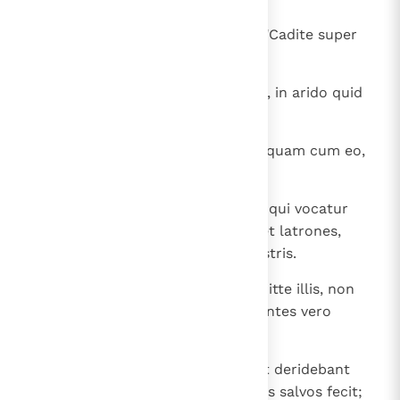
30
Tunc incipient dicere montibus: "Cadite super
nos!", et collibus: "Operite nos!",
31
quia si in viridi ligno haec faciunt, in arido quid
fiet? ".
32
Ducebantur autem et alii duo nequam cum eo,
ut interficerentur.
33
Et postquam venerunt in locum, qui vocatur
Calvariae, ibi crucifixerunt eum et latrones,
unum a dextris et alterum a sinistris.
34
Iesus autem dicebat: " Pater, dimitte illis, non
enim sciunt quid faciunt ". Dividentes vero
vestimenta eius miserunt sortes.
35
Et stabat populus exspectans. Et deridebant
illum et principes dicentes: " Alios salvos fecit;