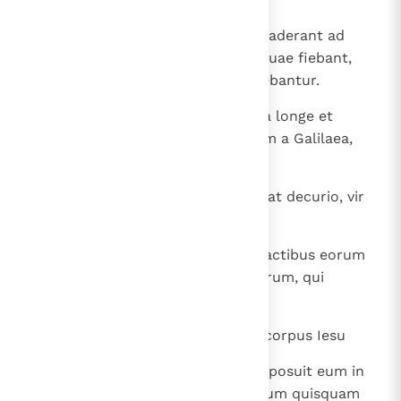
48
Et omnis turba eorum, qui simul aderant ad
spectaculum istud et videbant, quae fiebant,
percutientes pectora sua revertebantur.
49
Stabant autem omnes noti eius a longe et
mulieres, quae secutae erant eum a Galilaea,
haec videntes.
50
Et ecce vir nomine Ioseph, qui erat decurio, vir
bonus et iustus
51
Hic non consenserat consilio et actibus eorum
— ab Arimathaea civitate Iudaeorum, qui
exspectabat regnum Dei,
52
hic accessit ad Pilatum et petiit corpus Iesu
53
et depositum involvit sindone et posuit eum in
monumento exciso, in quo nondum quisquam