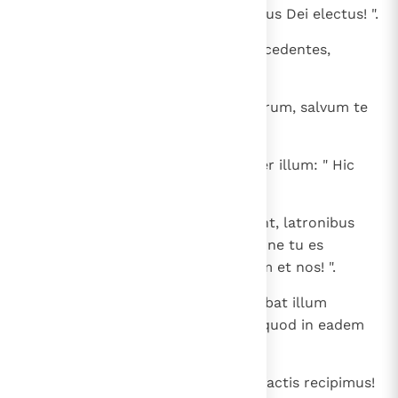
se salvum faciat, si hic est Christus Dei electus! ".
36
Illudebant autem ei et milites accedentes,
acetum offerentes illi
37
et dicentes: " Si tu es rex Iudaeorum, salvum te
fac! ".
38
Erat autem et superscriptio super illum: " Hic
est rex Iudaeorum ".
39
Unus autem de his, qui pendebant, latronibus
blasphemabat eum dicens: " Nonne tu es
Christus? Salvum fac temetipsum et nos! ".
40
Respondens autem alter increpabat illum
dicens: " Neque tu times Deum, quod in eadem
damnatione es?
41
Et nos quidem iuste, nam digna factis recipimus!