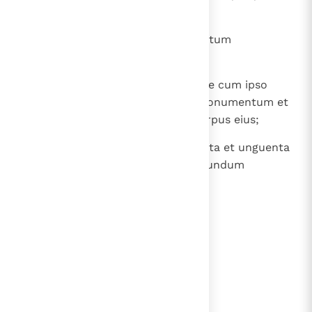
positus fuerat.
54
Et dies erat Parasceves, et sabbatum
illucescebat.
55
Subsecutae autem mulieres, quae cum ipso
venerant de Galilaea, viderunt monumentum et
quemadmodum positum erat corpus eius;
56
et revertentes paraverunt aromata et unguenta
et sabbato quidem siluerunt secundum
mandatum.
lees verder