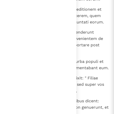
25
dimisit autem eum, qui propter seditionem et
homicidium missus fuerat in carcerem, quem
petebant; Iesum vero tradidit voluntati eorum.
26
Et cum abducerent eum, apprehenderunt
Simonem quendam Cyrenensem venientem de
villa et imposuerunt illi crucem portare post
Iesum.
27
Sequebatur autem illum multa turba populi et
mulierum, quae plangebant et lamentabant eum.
28
Conversus autem ad illas Iesus dixit: " Filiae
Ierusalem, nolite flere super me, sed super vos
ipsas flete et super filios vestros,
29
quoniam ecce venient dies, in quibus dicent:
"Beatae steriles et ventres, qui non genuerunt, et
ubera, quae non lactaverunt!".