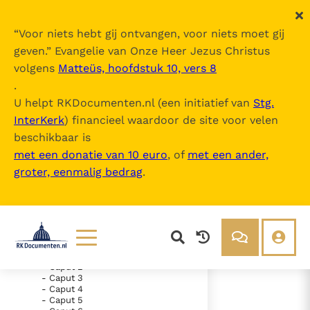
“
Voor niets hebt gij ontvangen, voor niets moet gij
geven.
” Evangelie van Onze Heer Jezus Christus
volgens
Matteüs, hoofdstuk 10, vers 8
Nova Vulgata
.
U helpt RKDocumenten.nl (een initiatief van
Stg.
InterKerk
) financieel waardoor de site voor velen
Inhoudsopgave
beschikbaar is
uitklappen
met een donatie van 10 euro
, of
met een ander,
groter, eenmalig bedrag
.
- Vetus Testamentum
- Novum Testamentum
- Evangelium Secundum
Matthaeum
- Evangelium Secundum Marcum
- Evangelium Secundum Lucam
- Caput 1
Lezen
Over ons
- Caput 2
- Caput 3
Documenten
Over RK Documenten
- Caput 4
- Caput 5
- Caput 23
Bijbel
Meedoen