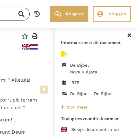
Reageer
Inloggen
RK Documenten stelt heel veel belangrijke
kerkelijke documenten van de Rooms
Informatie over dit document
Katholieke Kerk in het Nederlands
beschikbaar en is volledig afhankelijk van
donaties.
De Bijbel
Nova Vulgata
: " Alleluia!
Ik help mee!
1979
De Bijbel - De Bijbel
 corrupit terram
Bron:
Toon meer
us eius! ".
https://www.vatican.va/archive
vulgata_index_lt.html, juni 2022
Taalopties voor dit document
rum! ".
De teksten van de Vulgaat zijn
Bekijk document in en
verunt Deum
Vaticaan zoals die waren op 14 