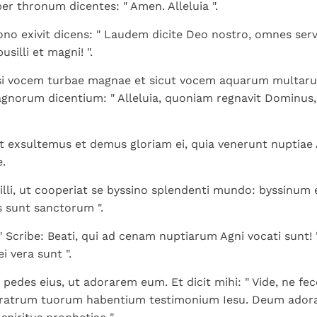
r thronum dicentes: " Amen. Alleluia ".
ono exivit dicens: " Laudem dicite Deo nostro, omnes servi
usilli et magni! ".
asi vocem turbae magnae et sicut vocem aquarum multar
gnorum dicentium: " Alleluia, quoniam regnavit Dominus,
exsultemus et demus gloriam ei, quia venerunt nuptiae A
e.
illi, ut cooperiat se byssino splendenti mundo: byssinum
es sunt sanctorum ".
 " Scribe: Beati, qui ad cenam nuptiarum Agni vocati sunt! ".
i vera sunt ".
 pedes eius, ut adorarem eum. Et dicit mihi: " Vide, ne fe
fratrum tuorum habentium testimonium Iesu. Deum ador