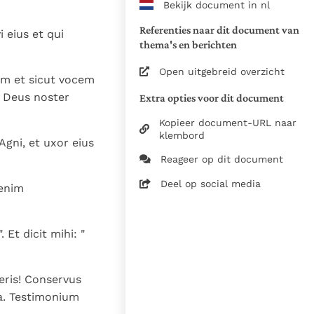
Bekijk document in nl
www.vatican.va/archive/bible/
vulgata_vetus-testamentum_lt.
Referenties naar dit document van
 eius et qui
www.vatican.va/archive/bible/
thema's en berichten
vulgata_novum-testamentum_lt
Open uitgebreid overzicht
um et sicut vocem
Voor de versnummering op deze
 Deus noster
Extra opties voor dit document
aansluiting gezocht bij de Willi
om de teksten van de Willibror
Kopieer document-URL naar
naast elkaar te kunnen present
klembord
gni, et uxor eius
Reageer op dit document
Daar waar de versnummering v
elkaar afwijken is dus die van
Deel op social media
 enim
in de Vulgaatversie, het oorsp
haakjes is weergegeven.
Zie de gebruiksvoorwaarden v
 Et dicit mihi: "
1979
28-12-2014
ceris! Conservus
a. Testimonium
5061