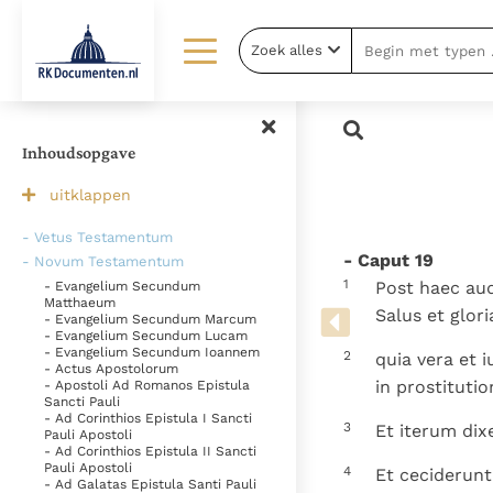
Zoek alles
Lezen
Over ons
Documenten
Over RK Documenten
Inhoudsopgave
Bijbel
Meedoen
uitklappen
Thema’s
Doneren
- Vetus Testamentum
- Caput 19
- Novum Testamentum
Berichten
Nieuwsbrief
1
Post haec aud
- Evangelium Secundum
Matthaeum
Denzinger
Gebruiksvoorwaarden
Salus et glori
- Evangelium Secundum Marcum
- Evangelium Secundum Lucam
- Evangelium Secundum Ioannem
2
quia vera et 
- Actus Apostolorum
in prostituti
- Apostoli Ad Romanos Epistula
Sancti Pauli
- Ad Corinthios Epistula I Sancti
3
Et iterum dixe
Pauli Apostoli
- Ad Corinthios Epistula II Sancti
Pauli Apostoli
4
Et ceciderunt
- Ad Galatas Epistula Santi Pauli