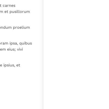
t carnes
m et pusillorum
ciendum proelium
oram ipsa, quibus
m eius; vivi
 ipsius, et