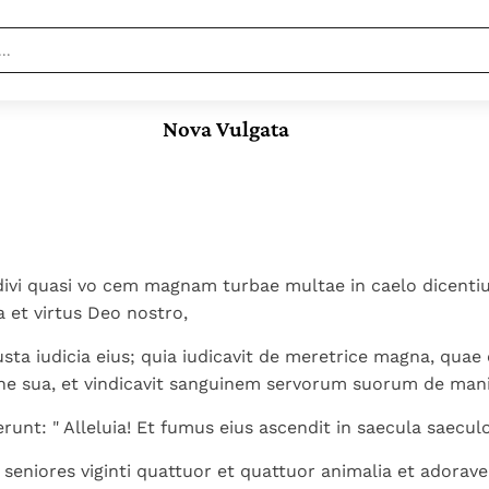
Nieuwste
Berichten
Nova Vulgata
Documenten
Paus naar Pavia om o.a. H.
Augustinus te eren
In Christus wordt
Het Vaticaan publiceert
onze honger vervuld
een nieuwe Latijnse
Leer de kostbare
Vaticaanse financiële
uitgave van het Romeins
parel van Gods
waakhond verliest
Gods Koninkrijk
martyrologium
Paus spreekt het
koninkrijk te
autonomie
groeit stilletjes door
ivi quasi vo cem magnam turbae multae in caelo dicentium
Wereldvoedselprogramma
herkennen
De mystiek. De
Paus Leo XIV in Pavia: "De
liefde, niet door
a et virtus Deo nostro,
toe
mystieke
stad is zowel een gave
dwang
Open uw hart voor
verschijnselen en de
iusta iudicia eius; quia iudicavit de meretrice magna, quae
als een taak"
het zaad van Gods
heiligheid
one sua, et vindicavit sanguinem servorum suorum de manib
Woord
runt: " Alleluia! Et fumus eius ascendit in saecula saeculo
 seniores viginti quattuor et quattuor animalia et adora