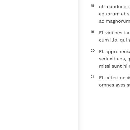
18
ut manducetis
equorum et s
ac magnorum 
19
Et vidi besti
cum illo, qui
20
Et apprehensa
seduxit eos, 
missi sunt hi
21
Et ceteri occi
omnes aves s