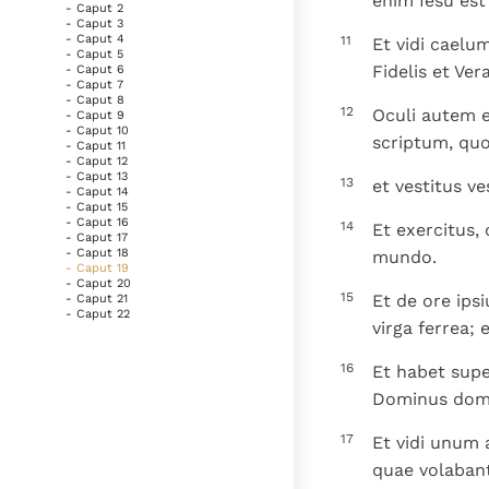
enim Iesu est 
- Caput 2
- Caput 3
- Caput 4
11
Et vidi caelu
- Caput 5
Fidelis et Vera
- Caput 6
- Caput 7
- Caput 8
12
Oculi autem e
- Caput 9
- Caput 10
scriptum, quo
- Caput 11
- Caput 12
- Caput 13
13
et vestitus v
- Caput 14
- Caput 15
- Caput 16
14
Et exercitus, 
- Caput 17
- Caput 18
mundo.
- Caput 19
- Caput 20
15
Et de ore ipsi
- Caput 21
- Caput 22
virga ferrea; 
16
Et habet sup
Dominus dom
17
Et vidi unum 
quae volaban