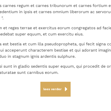
 carnes regum et carnes tribunorum et carnes fortium e
edentium in ipsis et carnes omnium liberorum ac servoru
".
am et reges terrae et exercitus eorum congregatos ad fa
 sedebat super equum, et cum exercitu eius.
 est bestia et cum illa pseudopropheta, qui fecit signa c
qui acceperunt characterem bestiae et qui adorant imagine
 duo in stagnum ignis ardentis sulphure.
si sunt in gladio sedentis super equum, qui procedit de ore
aturatae sunt carnibus eorum.
lees verder