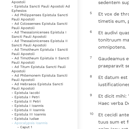
sedentem supe
Apostoli
- Epistula Sancti Pauli Apostoli Ad
Ephesios
5
Et vox de thr
- Ad Philippenses Epistula Sancti
Pauli Apostoli
timetis eum, p
- Ad Colossenses Epistula Sancti
Pauli Apostoli
6
Et audivi qu
- Ad Thessalonicenses Epistula I
Sancti Pauli Apostoli
tonitruum ma
- Ad Thessalonicenses Epistula II
Sancti Pauli Apostoli
omnipotens.
- Ad Timotheum Epistula I Sancti
Pauli Apostoli
7
Gaudeamus et 
- Ad Timotheum Epistula II Sancti
Pauli Apostoli
praeparavit s
- Ad Titum Epistula Sancti Pauli
Apostoli
- Ad Philemonem Epistula Sancti
8
Et datum est 
Pauli Apostoli
iustification
- Ad Hebraeos Epistula Sancti
Pauli Apostoli
- Epistula Iacobi
9
Et dicit mihi:
- Epistula I Petri
- Epistula II Petri
Haec verba De
- Epistula I Ioannis
- Epistula II Ioannis
10
Et cecidi ante
- Epistula III Ioannis
- Epistula Iudae
tuus sum et 
- Apocalypsis Ioannis
- Caput 1