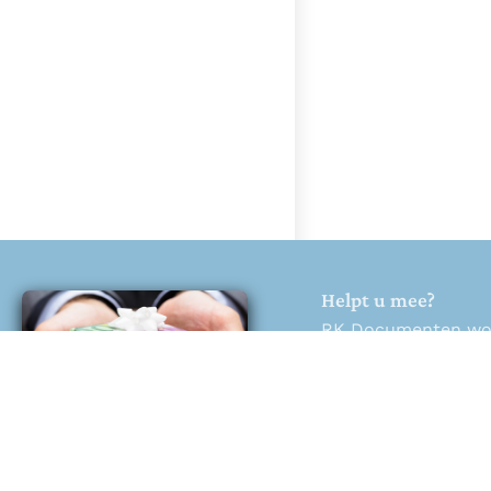
Helpt u mee?
RK Documenten wordt
Help ons en doneer
Doneren