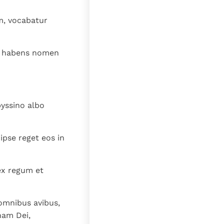
lat
m, vocabatur
a, habens nomen
byssino albo
 ipse reget eos in
ex regum et
omnibus avibus,
nam Dei,