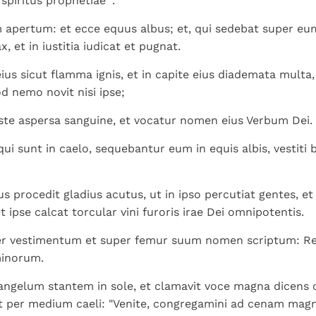
spiritus prophetiae ".
m apertum: et ecce equus albus; et, qui sedebat super eu
x, et in iustitia iudicat et pugnat.
ius sicut flamma ignis, et in capite eius diademata mult
d nemo novit nisi ipse;
este aspersa sanguine, et vocatur nomen eius Verbum Dei.
qui sunt in caelo, sequebantur eum in equis albis, vestiti 
us procedit gladius acutus, ut in ipso percutiat gentes, et
et ipse calcat torcular vini furoris irae Dei omnipotentis.
er vestimentum et super femur suum nomen scriptum: R
inorum.
angelum stantem in sole, et clamavit voce magna dicens 
t per medium caeli: "Venite, congregamini ad cenam mag