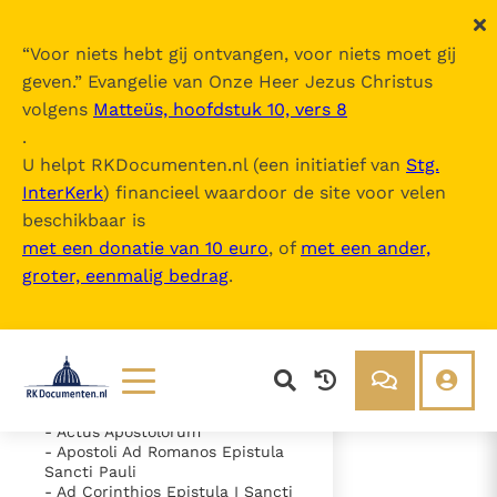
“
Voor niets hebt gij ontvangen, voor niets moet gij
geven.
” Evangelie van Onze Heer Jezus Christus
volgens
Matteüs, hoofdstuk 10, vers 8
Nova Vulgata
.
U helpt RKDocumenten.nl (een initiatief van
Stg.
InterKerk
) financieel waardoor de site voor velen
Inhoudsopgave
beschikbaar is
uitklappen
met een donatie van 10 euro
, of
met een ander,
groter, eenmalig bedrag
.
- Vetus Testamentum
- Novum Testamentum
- Evangelium Secundum
Matthaeum
- Evangelium Secundum Marcum
- Evangelium Secundum Lucam
- Evangelium Secundum Ioannem
Lezen
Over ons
- Actus Apostolorum
- Apostoli Ad Romanos Epistula
Documenten
Over RK Documenten
Sancti Pauli
- Caput 12
- Ad Corinthios Epistula I Sancti
Bijbel
Meedoen