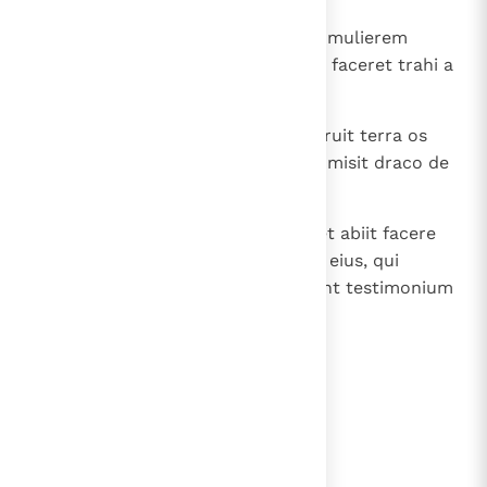
15
Et misit serpens ex ore suo post mulierem
aquam tamquam flumen, ut eam faceret trahi a
flumine.
16
Et adiuvit terra mulierem, et aperuit terra os
suum et absorbuit flumen, quod misit draco de
ore suo.
17
Et iratus est draco in mulierem et abiit facere
proelium cum reliquis de semine eius, qui
custodiunt mandata Dei et habent testimonium
Iesu.
18
Et stetit super arenam maris.
lees verder