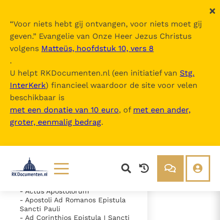
“
Voor niets hebt gij ontvangen, voor niets moet gij
geven.
” Evangelie van Onze Heer Jezus Christus
volgens
Matteüs, hoofdstuk 10, vers 8
Nova Vulgata
.
U helpt RKDocumenten.nl (een initiatief van
Stg.
InterKerk
) financieel waardoor de site voor velen
Inhoudsopgave
beschikbaar is
uitklappen
met een donatie van 10 euro
, of
met een ander,
groter, eenmalig bedrag
.
- Vetus Testamentum
- Novum Testamentum
- Evangelium Secundum
Matthaeum
- Evangelium Secundum Marcum
- Evangelium Secundum Lucam
- Evangelium Secundum Ioannem
Lezen
Over ons
- Actus Apostolorum
- Apostoli Ad Romanos Epistula
Documenten
Over RK Documenten
Sancti Pauli
- Caput 1
- Ad Corinthios Epistula I Sancti
Bijbel
Meedoen