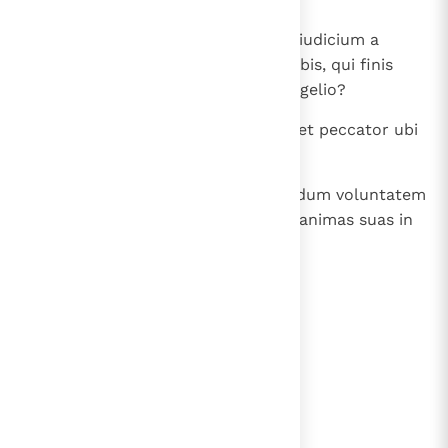
17
Quoniam tempus est, ut incipiat iudicium a
domo Dei; si autem primum a nobis, qui finis
eorum, qui non credunt Dei evangelio?
18
" Et si iustus vix salvatur, impius et peccator ubi
parebit? ".
19
Itaque et hi, qui patiuntur secundum voluntatem
Dei, fideli Creatori commendent animas suas in
benefacto.
lees verder