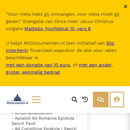
“
Voor niets hebt gij ontvangen, voor niets moet gij
geven.
” Evangelie van Onze Heer Jezus Christus
volgens
Matteüs, hoofdstuk 10, vers 8
Nova Vulgata
.
U helpt RKDocumenten.nl (een initiatief van
Stg.
InterKerk
) financieel waardoor de site voor velen
Inhoudsopgave
beschikbaar is
uitklappen
met een donatie van 10 euro
, of
met een ander,
groter, eenmalig bedrag
.
- Vetus Testamentum
- Novum Testamentum
- Evangelium Secundum
Matthaeum
- Evangelium Secundum Marcum
- Evangelium Secundum Lucam
- Evangelium Secundum Ioannem
Lezen
Over ons
- Actus Apostolorum
- Apostoli Ad Romanos Epistula
Documenten
Over RK Documenten
Sancti Pauli
- Caput 4
- Ad Corinthios Epistula I Sancti
Bijbel
Meedoen