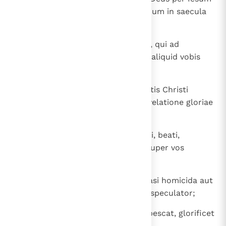
Christum: cui est gloria et imperium in saecula
saeculorum. Amen.
12
Carissimi, nolite mirari in fervore, qui ad
tentationem vobis fit, quasi novi aliquid vobis
contingat,
13
sed, quemadmodum communicatis Christi
passionibus, gaudete, ut et in revelatione gloriae
eius gaudeatis exsultantes.
14
Si exprobramini in nomine Christi, beati,
quoniam Spiritus gloriae et Dei super vos
requiescit.
15
Nemo enim vestrum patiatur quasi homicida aut
fur aut maleficus aut alienorum speculator;
16
si autem ut christianus, non erubescat, glorificet
autem Deum in isto nomine.