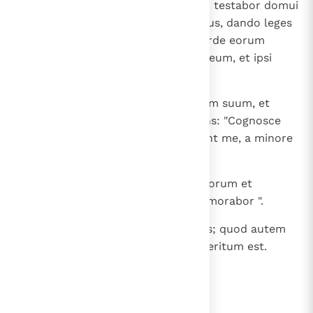
10
Quia hoc est testamentum, quod testabor domui
Israel post dies illos, dicit Dominus, dando leges
meas in mentem eorum, et in corde eorum
superscribam eas; et ero eis in Deum, et ipsi
erunt mihi in populum.
11
Et non docebit unusquisque civem suum, et
unusquisque fratrem suum dicens: "Cognosce
Dominum"; quoniam omnes scient me, a minore
usque ad maiorem eorum,
12
quia propitius ero iniquitatibus eorum et
peccatorum illorum iam non memorabor ".
13
Dicendo " novum " veteravit prius; quod autem
antiquatur et senescit, prope interitum est.
lees verder