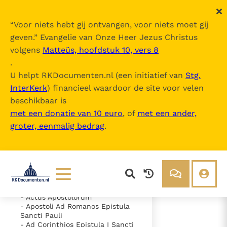
“
Voor niets hebt gij ontvangen, voor niets moet gij
geven.
” Evangelie van Onze Heer Jezus Christus
volgens
Matteüs, hoofdstuk 10, vers 8
Nova Vulgata
.
U helpt RKDocumenten.nl (een initiatief van
Stg.
InterKerk
) financieel waardoor de site voor velen
Inhoudsopgave
beschikbaar is
uitklappen
met een donatie van 10 euro
, of
met een ander,
groter, eenmalig bedrag
.
- Vetus Testamentum
- Novum Testamentum
- Evangelium Secundum
Matthaeum
- Evangelium Secundum Marcum
- Evangelium Secundum Lucam
- Evangelium Secundum Ioannem
Lezen
Over ons
- Actus Apostolorum
- Apostoli Ad Romanos Epistula
Documenten
Over RK Documenten
Sancti Pauli
- Caput 8
- Ad Corinthios Epistula I Sancti
Bijbel
Meedoen