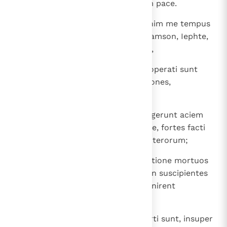
quia exceperat exploratores cum pace.
32
Et quid adhuc dicam? Deficiet enim me tempus
enarrantem de Gedeon, Barac, Samson, Iephte,
David et Samuel atque prophetis,
33
qui per fidem devicerunt regna, operati sunt
iustitiam, adepti sunt repromissiones,
obturaverunt ora leonum,
34
exstinxerunt impetum ignis, effugerunt aciem
gladii, convaluerunt de infirmitate, fortes facti
sunt in bello, castra verterunt exterorum;
35
acceperunt mulieres de resurrectione mortuos
suos; alii autem distenti sunt, non suscipientes
redemptionem, ut meliorem invenirent
resurrectionem;
36
alii vero ludibria et verbera experti sunt, insuper