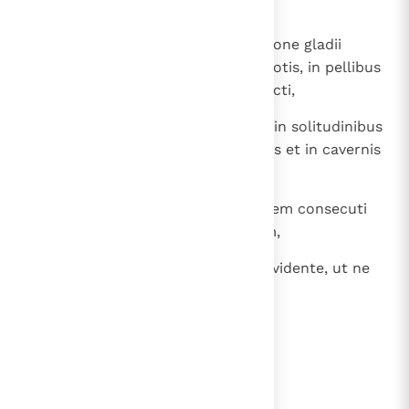
et vincula et carcerem;
37
lapidati sunt, secti sunt, in occisione gladii
mortui sunt, circumierunt in melotis, in pellibus
caprinis, egentes, angustiati, afflicti,
38
quibus dignus non erat mundus, in solitudinibus
errantes et montibus et speluncis et in cavernis
terrae.
39
Et hi omnes testimonium per fidem consecuti
non reportaverunt promissionem,
40
Deo pro nobis melius aliquid providente, ut ne
sine nobis consummarentur.
lees verder