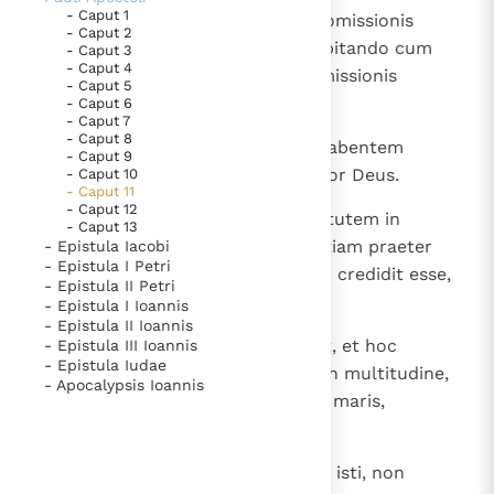
- Caput 1
9
Fide peregrinatus est in terra promissionis
- Caput 2
tamquam in aliena, in casulis habitando cum
- Caput 3
- Caput 4
Isaac et Iacob, coheredibus promissionis
- Caput 5
eiusdem;
- Caput 6
- Caput 7
- Caput 8
10
exspectabat enim fundamenta habentem
- Caput 9
civitatem, cuius artifex et conditor Deus.
- Caput 10
- Caput 11
- Caput 12
11
Fide — et ipsa Sara sterilis — virtutem in
- Caput 13
conceptionem seminis accepit etiam praeter
- Epistula Iacobi
- Epistula I Petri
tempus aetatis, quoniam fidelem credidit esse,
- Epistula II Petri
qui promiserat;
- Epistula I Ioannis
- Epistula II Ioannis
12
propter quod et ab uno orti sunt, et hoc
- Epistula III Ioannis
- Epistula Iudae
emortuo, tamquam sidera caeli in multitudine,
- Apocalypsis Ioannis
et sicut arena, quae est ad oram maris,
innumerabilis.
13
Iuxta fidem defuncti sunt omnes isti, non