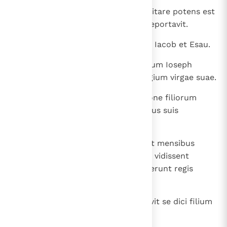
19
arbitratus quia et a mortuis suscitare potens est
Deus; unde eum et in parabola reportavit.
20
Fide et de futuris benedixit Isaac Iacob et Esau.
21
Fide Iacob moriens singulis filiorum Ioseph
benedixit et adoravit super fastigium virgae suae.
22
Fide Ioseph moriens de profectione filiorum
Israel memoratus est et de ossibus suis
mandavit.
23
Fide Moyses natus occultatus est mensibus
tribus a parentibus suis, eo quod vidissent
formosum infantem et non timuerunt regis
edictum.
24
Fide Moyses grandis factus negavit se dici filium
filiae pharaonis,