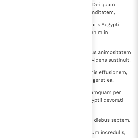
25
magis eligens affligi cum populo Dei quam
temporalem peccati habere iucunditatem,
26
maiores divitias aestimans thesauris Aegypti
improperium Christi; aspiciebat enim in
remunerationem.
27
Fide reliquit Aegyptum non veritus animositatem
regis, invisibilem enim tamquam videns sustinuit.
28
Fide celebravit Pascha et sanguinis effusionem,
ne, qui vastabat primogenita, tangeret ea.
29
Fide transierunt mare Rubrum tamquam per
aridam terram, quod experti Aegyptii devorati
sunt.
30
Fide muri Iericho ruerunt circuiti diebus septem.
31
Fide Rahab meretrix non periit cum incredulis,