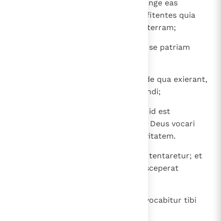
acceptis promissionibus, sed a longe eas
aspicientes et salutantes, et confitentes quia
peregrini et hospites sunt supra terram;
14
qui enim haec dicunt, significant se patriam
inquirere.
15
Et si quidem illius meminissent, de qua exierant,
habebant utique tempus revertendi;
16
nunc autem meliorem appetunt, id est
caelestem. Ideo non confunditur Deus vocari
Deus eorum, paravit enim illis civitatem.
17
Fide obtulit Abraham Isaac, cum tentaretur; et
unigenitum offerebat ille, qui susceperat
promissiones,
18
ad quem dictum erat: " In Isaac vocabitur tibi
semen ",