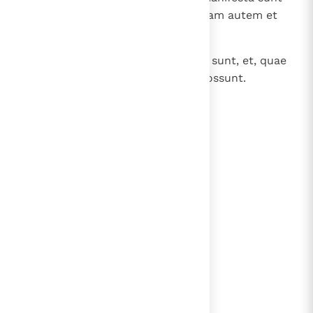
praecedentia ad iudicium, quosdam autem et
subsequuntur;
25
similiter et facta bona manifesta sunt, et, quae
aliter se habent, abscondi non possunt.
lees verder