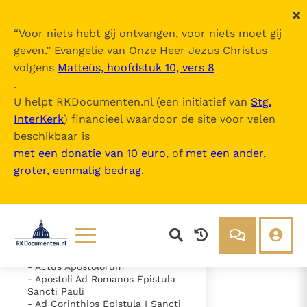
“
Voor niets hebt gij ontvangen, voor niets moet gij
geven.
” Evangelie van Onze Heer Jezus Christus
volgens
Matteüs, hoofdstuk 10, vers 8
Nova Vulgata
.
U helpt RKDocumenten.nl (een initiatief van
Stg.
InterKerk
) financieel waardoor de site voor velen
Inhoudsopgave
beschikbaar is
uitklappen
met een donatie van 10 euro
, of
met een ander,
groter, eenmalig bedrag
.
- Vetus Testamentum
- Novum Testamentum
- Evangelium Secundum
Matthaeum
- Evangelium Secundum Marcum
- Evangelium Secundum Lucam
- Evangelium Secundum Ioannem
Lezen
Over ons
- Actus Apostolorum
- Apostoli Ad Romanos Epistula
Documenten
Over RK Documenten
Sancti Pauli
- Caput 5
- Ad Corinthios Epistula I Sancti
Bijbel
Meedoen