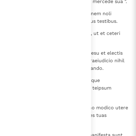
trituranti " et: " Dignus operarius mercede sua ".
19
Adversus presbyterum accusationem noli
recipere, nisi sub duobus vel tribus testibus.
20
Peccantes coram omnibus argue, ut et ceteri
timorem habeant.
21
Testificor coram Deo et Christo Iesu et electis
angelis, ut haec custodias sine praeiudicio nihil
faciens in aliquam partem declinando.
22
Manus cito nemini imposueris neque
communicaveris peccatis alienis; teipsum
castum custodi.
23
Noli adhuc aquam bibere, sed vino modico utere
propter stomachum et frequentes tuas
infirmitates.
24
Quorundam hominum peccata manifesta sunt