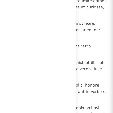
simul autem et otiosae discunt circumire domos,
non solum otiosae sed et verbosae et curiosae,
loquentes quae non oportet.
14
Volo ergo iuniores nubere, filios procreare,
dominas domus esse, nullam occasionem dare
adversario maledicti gratia;
15
iam enim quaedam conversae sunt retro
Satanam.
16
Si qua fidelis habet viduas, subministret illis, et
non gravetur ecclesia, ut his, quae vere viduae
sunt, sufficiat.
17
Qui bene praesunt presbyteri, duplici honore
digni habeantur, maxime qui laborant in verbo et
doctrina;
18
dicit enim Scriptura: " Non infrenabis os bovi