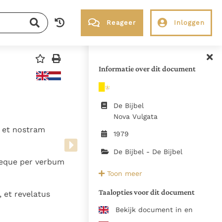
Reageer
Inloggen
RK Documenten stelt heel veel belangrijke
kerkelijke documenten van de Rooms
Informatie over dit document
Katholieke Kerk in het Nederlands
beschikbaar en is volledig afhankelijk van
donaties.
De Bijbel
Nova Vulgata
i et nostram
Ik help mee!
1979
De Bijbel - De Bijbel
neque per verbum
Bron:
Toon meer
https://www.vatican.va/archive
vulgata_index_lt.html, juni 2022
Taalopties voor dit document
 et revelatus
De teksten van de Vulgaat zijn
Bekijk document in en
Vaticaan zoals die waren op 14 