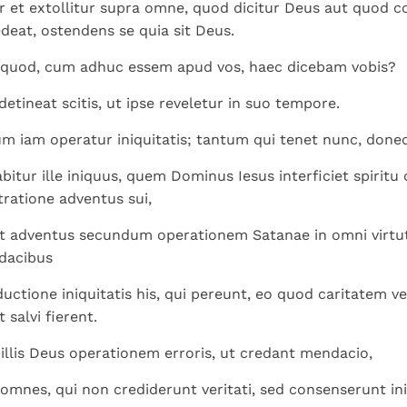
r et extollitur supra omne, quod dicitur Deus aut quod coli
deat, ostendens se quia sit Deus.
s quod, cum adhuc essem apud vos, haec dicebam vobis?
etineat scitis, ut ipse reveletur in suo tempore.
 iam operatur iniquitatis; tantum qui tenet nunc, donec
bitur ille iniquus, quem Dominus Iesus interficiet spiritu o
tratione adventus sui,
t adventus secundum operationem Satanae in omni virtute
ndacibus
ductione iniquitatis his, qui pereunt, eo quod caritatem ve
 salvi fierent.
t illis Deus operationem erroris, ut credant mendacio,
 omnes, qui non crediderunt veritati, sed consenserunt ini