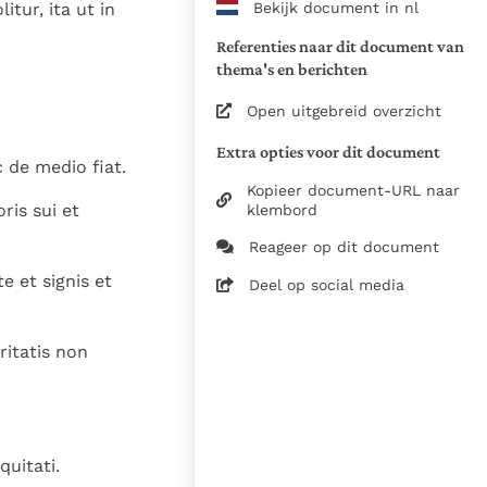
Bekijk document in nl
tur, ita ut in
www.vatican.va/archive/bible/
vulgata_vetus-testamentum_lt.
Referenties naar dit document van
www.vatican.va/archive/bible/
thema's en berichten
vulgata_novum-testamentum_lt
Open uitgebreid overzicht
Voor de versnummering op deze
Extra opties voor dit document
aansluiting gezocht bij de Willi
 de medio fiat.
om de teksten van de Willibror
Kopieer document-URL naar
ris sui et
naast elkaar te kunnen present
klembord
Reageer op dit document
Daar waar de versnummering v
 et signis et
elkaar afwijken is dus die van
Deel op social media
in de Vulgaatversie, het oorsp
haakjes is weergegeven.
ritatis non
Zie de gebruiksvoorwaarden v
1979
28-12-2014
quitati.
5061