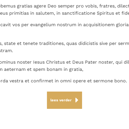
emus gratias agere Deo semper pro vobis, fratres, dilec
eus primitias in salutem, in sanctificatione Spiritus et fide
cavit vos per evangelium nostrum in acquisitionem gloria
s, state et tenete traditiones, quas didicistis sive per se
stram.
minus noster Iesus Christus et Deus Pater noster, qui dil
m aeternam et spem bonam in gratia,
rda vestra et confirmet in omni opere et sermone bono.
lees verder