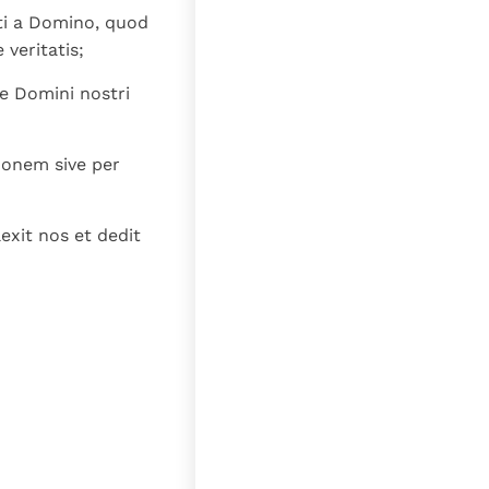
lat
ti a Domino, quod
 veritatis;
e Domini nostri
rmonem sive per
exit nos et dedit