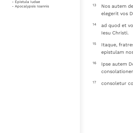
- Epistula Iudae
13
Nos autem deb
- Apocalypsis Ioannis
elegerit vos D
14
ad quod et vo
Iesu Christi.
15
Itaque, fratre
epistulam no
16
Ipse autem Do
consolatione
17
consoletur co