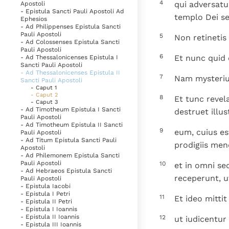
4
qui adversatu
Apostoli
- Epistula Sancti Pauli Apostoli Ad
templo Dei se
Ephesios
- Ad Philippenses Epistula Sancti
Pauli Apostoli
5
Non retineti
- Ad Colossenses Epistula Sancti
Pauli Apostoli
6
Et nunc quid d
- Ad Thessalonicenses Epistula I
Sancti Pauli Apostoli
- Ad Thessalonicenses Epistula II
7
Nam mysterium
Sancti Pauli Apostoli
- Caput 1
- Caput 2
8
Et tunc revela
- Caput 3
- Ad Timotheum Epistula I Sancti
destruet illus
Pauli Apostoli
- Ad Timotheum Epistula II Sancti
9
eum, cuius es
Pauli Apostoli
- Ad Titum Epistula Sancti Pauli
prodigiis me
Apostoli
- Ad Philemonem Epistula Sancti
Pauli Apostoli
10
et in omni se
- Ad Hebraeos Epistula Sancti
receperunt, ut
Pauli Apostoli
- Epistula Iacobi
- Epistula I Petri
11
Et ideo mitti
- Epistula II Petri
- Epistula I Ioannis
- Epistula II Ioannis
12
ut iudicentur
- Epistula III Ioannis