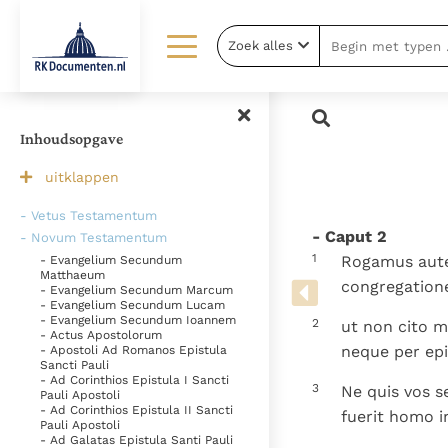
Zoek alles
Lezen
Over ons
Documenten
Over RK Documenten
Inhoudsopgave
Bijbel
Meedoen
uitklappen
Thema’s
Doneren
- Vetus Testamentum
- Caput 2
- Novum Testamentum
Berichten
Nieuwsbrief
1
Rogamus autem
- Evangelium Secundum
Matthaeum
Denzinger
Gebruiksvoorwaarden
congregation
- Evangelium Secundum Marcum
- Evangelium Secundum Lucam
- Evangelium Secundum Ioannem
2
ut non cito 
- Actus Apostolorum
neque per epi
- Apostoli Ad Romanos Epistula
Sancti Pauli
- Ad Corinthios Epistula I Sancti
3
Ne quis vos s
Pauli Apostoli
- Ad Corinthios Epistula II Sancti
fuerit homo ini
Pauli Apostoli
- Ad Galatas Epistula Santi Pauli