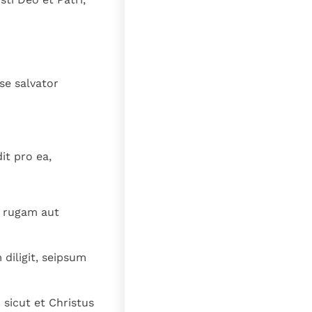
pse salvator
dit pro ea,
t rugam aut
 diligit, seipsum
sicut et Christus