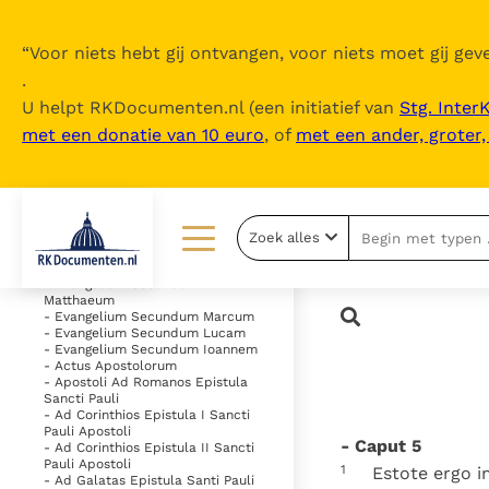
“
Voor niets hebt gij ontvangen, voor niets moet gij geve
.
U helpt RKDocumenten.nl (een initiatief van
Stg. Inter
met een donatie van 10 euro
, of
met een ander, groter
Inhoudsopgave
uitklappen
- Vetus Testamentum
Zoek alles
- Novum Testamentum
Lezen
Over ons
- Evangelium Secundum
Matthaeum
- Evangelium Secundum Marcum
Documenten
Over RK Documenten
- Evangelium Secundum Lucam
- Evangelium Secundum Ioannem
- Actus Apostolorum
Bijbel
Meedoen
- Apostoli Ad Romanos Epistula
Sancti Pauli
Thema’s
Doneren
- Ad Corinthios Epistula I Sancti
Pauli Apostoli
- Caput 5
- Ad Corinthios Epistula II Sancti
Berichten
Nieuwsbrief
Pauli Apostoli
1
Estote ergo im
- Ad Galatas Epistula Santi Pauli