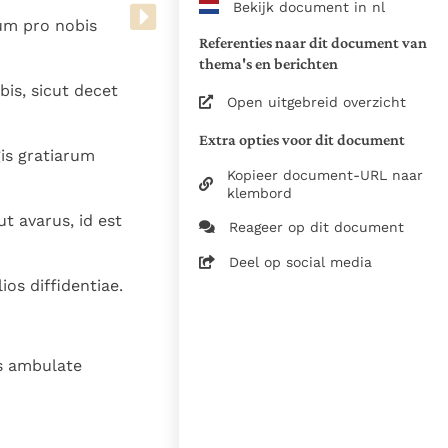
Bekijk document in nl
www.vatican.va/archive/bible/
sum pro nobis
vulgata_vetus-testamentum_lt.
Referenties naar dit document van
www.vatican.va/archive/bible/
thema's en berichten
vulgata_novum-testamentum_lt
is, sicut decet
Open uitgebreid overzicht
Voor de versnummering op deze
Extra opties voor dit document
aansluiting gezocht bij de Willi
gis gratiarum
om de teksten van de Willibror
Kopieer document-URL naar
naast elkaar te kunnen present
klembord
t avarus, id est
Reageer op dit document
Daar waar de versnummering v
elkaar afwijken is dus die van
Deel op social media
in de Vulgaatversie, het oorsp
ios diffidentiae.
haakjes is weergegeven.
Zie de gebruiksvoorwaarden v
1979
is ambulate
28-12-2014
5061