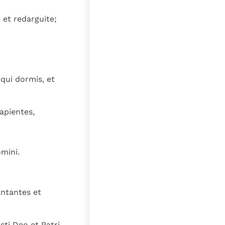
lat
et redarguite;
qui dormis, et
apientes,
omini.
antantes et
ti Deo et Patri,