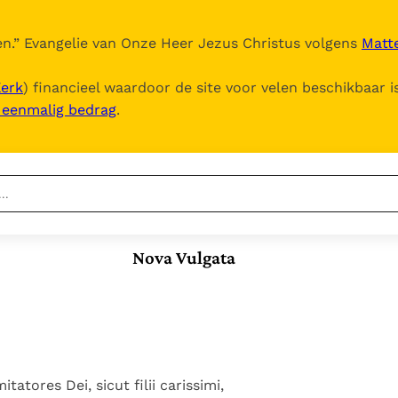
n.
” Evangelie van Onze Heer Jezus Christus volgens
Matte
Kerk
) financieel waardoor de site voor velen beschikbaar i
, eenmalig bedrag
.
Nieuwste
Berichten
Nova Vulgata
Documenten
Het Vaticaan publiceert
een nieuwe Latijnse
5. Het gebed van de
Vaticaanse financiële
uitgave van het Romeins
Kerk
waakhond verliest
In Christus wordt
martyrologium
Paus spreekt het
autonomie
onze honger vervuld
Wereldvoedselprogramma
Leer de kostbare
Paus Leo XIV in Pavia: "De
toe
parel van Gods
itatores Dei, sicut filii carissimi,
stad is zowel een gave
Gods Koninkrijk