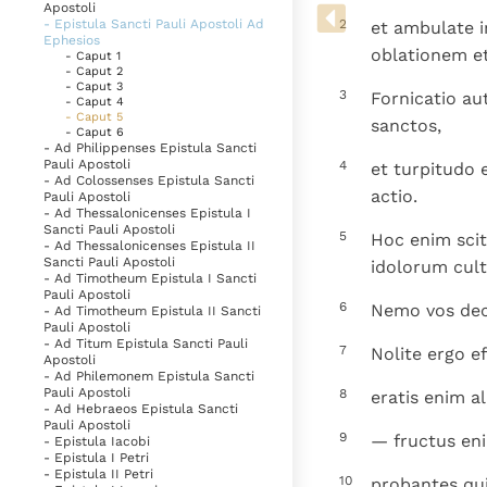
Denzinger
Gebruiksvoorwaarden
Apostoli
- Epistula Sancti Pauli Apostoli Ad
2
et ambulate in
Ephesios
oblationem et
- Caput 1
- Caput 2
- Caput 3
3
Fornicatio au
- Caput 4
- Caput 5
sanctos,
- Caput 6
- Ad Philippenses Epistula Sancti
Pauli Apostoli
4
et turpitudo 
- Ad Colossenses Epistula Sancti
actio.
Pauli Apostoli
- Ad Thessalonicenses Epistula I
Sancti Pauli Apostoli
5
Hoc enim scit
- Ad Thessalonicenses Epistula II
Sancti Pauli Apostoli
idolorum cult
- Ad Timotheum Epistula I Sancti
Pauli Apostoli
6
Nemo vos decip
- Ad Timotheum Epistula II Sancti
Pauli Apostoli
- Ad Titum Epistula Sancti Pauli
7
Nolite ergo e
Apostoli
- Ad Philemonem Epistula Sancti
Pauli Apostoli
8
eratis enim a
- Ad Hebraeos Epistula Sancti
Pauli Apostoli
9
— fructus enim
- Epistula Iacobi
- Epistula I Petri
- Epistula II Petri
10
probantes qu