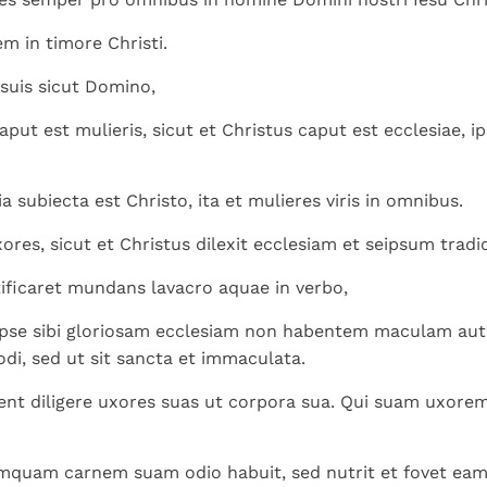
em in timore Christi.
 suis sicut Domino,
put est mulieris, sicut et Christus caput est ecclesiae, i
a subiecta est Christo, ita et mulieres viris in omnibus.
 uxores, sicut et Christus dilexit ecclesiam et seipsum tradi
tificaret mundans lavacro aquae in verbo,
 ipse sibi gloriosam ecclesiam non habentem maculam au
odi, sed ut sit sancta et immaculata.
ebent diligere uxores suas ut corpora sua. Qui suam uxorem
quam carnem suam odio habuit, sed nutrit et fovet eam 