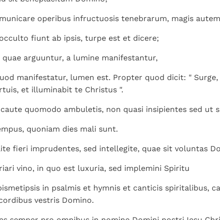
municare operibus infructuosis tenebrarum, magis autem 
cculto fiunt ab ipsis, turpe est et dicere;
quae arguuntur, a lumine manifestantur,
od manifestatur, lumen est. Propter quod dicit: " Surge, 
uis, et illuminabit te Christus ".
 caute quomodo ambuletis, non quasi insipientes sed ut s
empus, quoniam dies mali sunt.
te fieri imprudentes, sed intellegite, quae sit voluntas D
riari vino, in quo est luxuria, sed implemini Spiritu
ismetipsis in psalmis et hymnis et canticis spiritalibus, c
 cordibus vestris Domino.
es semper pro omnibus in nomine Domini nostri Iesu Chris