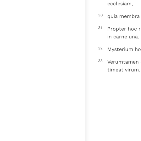
ecclesiam,
30
quia membra 
31
Propter hoc r
in carne una.
32
Mysterium ho
33
Verumtamen e
timeat virum.