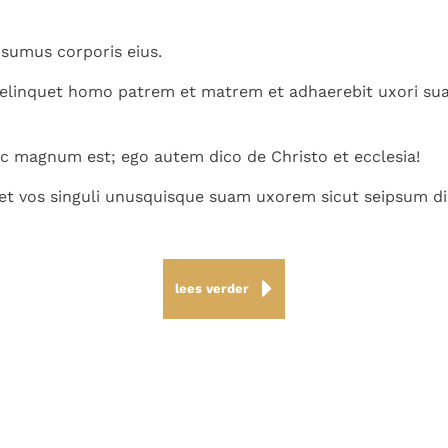
sumus corporis eius.
elinquet homo patrem et matrem et adhaerebit uxori sua
c magnum est; ego autem dico de Christo et ecclesia!
t vos singuli unusquisque suam uxorem sicut seipsum di
lees verder