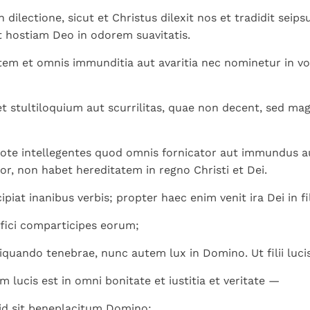
Paus in Pavia: St.
koninkrijk te
als een taak"
groeit stilletjes door
 dilectione, sicut et Christus dilexit nos et tradidit seip
Augustinus toont ons de
herkennen
De mystiek. De
liefde, niet door
 hostiam Deo in odorem suavitatis.
noodzaak om "naar het
mystieke
dwang
innerlijk" toe te keren.
verschijnselen en de
tem et omnis immunditia aut avaritia nec nominetur in vob
heiligheid
et stultiloquium aut scurrilitas, quae non decent, sed ma
ote intellegentes quod omnis fornicator aut immundus au
or, non habet hereditatem in regno Christi et Dei.
iat inanibus verbis; propter haec enim venit ira Dei in fil
ffici comparticipes eorum;
liquando tenebrae, nunc autem lux in Domino. Ut filii luc
 lucis est in omni bonitate et iustitia et veritate —
id sit beneplacitum Domino;