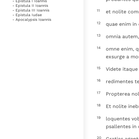
- Epistula I Ioannis
- Epistula II Ioannis
- Epistula III Ioannis
11
et nolite com
- Epistula Iudae
- Apocalypsis Ioannis
12
quae enim in o
13
omnia autem, 
14
omne enim, qu
exsurge a mort
15
Videte itaque
16
redimentes t
17
Propterea noli
18
Et nolite ineb
19
loquentes vob
psallentes in
20
Gratias agent