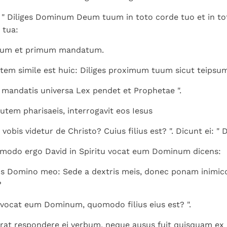
i: " Diliges Dominum Deum tuum in toto corde tuo et in to
 tua:
num et primum mandatum.
em simile est huic: Diliges proximum tuum sicut teipsum
 mandatis universa Lex pendet et Prophetae ".
utem pharisaeis, interrogavit eos Iesus
 vobis videtur de Christo? Cuius filius est? ". Dicunt ei: " D
Quomodo ergo David in Spiritu vocat eum Dominum dicens:
us Domino meo: Sede a dextris meis, donec ponam inimic
?
 vocat eum Dominum, quomodo filius eius est? ".
at respondere ei verbum, neque ausus fuit quisquam ex i