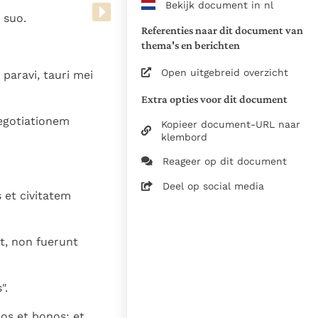
Bekijk document in nl
www.vatican.va/archive/bible/
 suo.
vulgata_vetus-testamentum_lt.
Referenties naar dit document van
www.vatican.va/archive/bible/
thema's en berichten
vulgata_novum-testamentum_lt
Open uitgebreid overzicht
paravi, tauri mei
Voor de versnummering op deze
Extra opties voor dit document
aansluiting gezocht bij de Willi
negotiationem
om de teksten van de Willibror
Kopieer document-URL naar
naast elkaar te kunnen present
klembord
Reageer op dit document
Daar waar de versnummering v
elkaar afwijken is dus die van
Deel op social media
s et civitatem
in de Vulgaatversie, het oorsp
haakjes is weergegeven.
Zie de gebruiksvoorwaarden v
nt, non fuerunt
1979
28-12-2014
".
5061
los et bonos; et