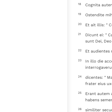
18
Cognita autem
19
Ostendite mih
20
Et ait illis: 
21
Dicunt ei: " C
sunt Dei, Deo 
22
Et audientes m
23
In illo die a
interrogaver
24
dicentes: " Ma
frater eius ux
25
Erant autem a
habens semen 
26
similiter sec