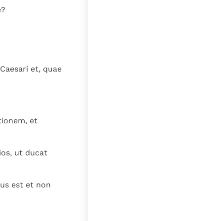
e?
, Caesari et, quae
tionem, et
ios, ut ducat
us est et non