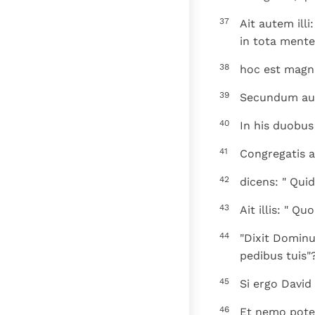
37
Ait autem ill
in tota mente
38
hoc est mag
39
Secundum aut
40
In his duobus
41
Congregatis a
42
dicens: " Quid
43
Ait illis: " 
44
"Dixit Domin
pedibus tuis"
45
Si ergo David
46
Et nemo poter