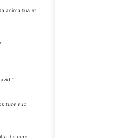
ta anima tua et
.
avid ".
os tuos sub
lla die eum