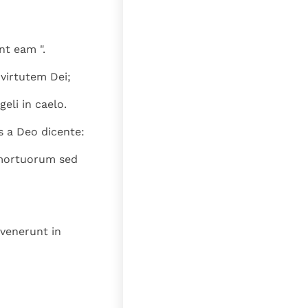
nt eam ".
 virtutem Dei;
eli in caelo.
s a Deo dicente:
 mortuorum sed
venerunt in