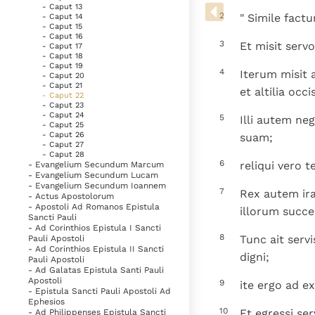
Denzinger
Gebruiksvoorwaarden
- Caput 13
2
" Simile fact
- Caput 14
- Caput 15
- Caput 16
3
Et misit servo
- Caput 17
- Caput 18
- Caput 19
4
Iterum misit 
- Caput 20
- Caput 21
et altilia occ
- Caput 22
- Caput 23
- Caput 24
5
Illi autem ne
- Caput 25
- Caput 26
suam;
- Caput 27
- Caput 28
6
reliqui vero 
- Evangelium Secundum Marcum
- Evangelium Secundum Lucam
- Evangelium Secundum Ioannem
7
Rex autem irat
- Actus Apostolorum
- Apostoli Ad Romanos Epistula
illorum succe
Sancti Pauli
- Ad Corinthios Epistula I Sancti
8
Tunc ait servi
Pauli Apostoli
- Ad Corinthios Epistula II Sancti
digni;
Pauli Apostoli
- Ad Galatas Epistula Santi Pauli
Apostoli
9
ite ergo ad e
- Epistula Sancti Pauli Apostoli Ad
Ephesios
10
Et egressi se
- Ad Philippenses Epistula Sancti