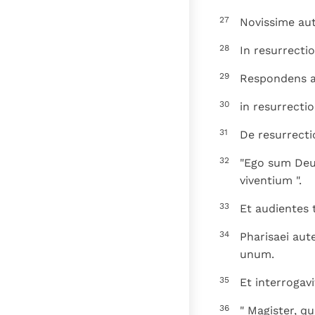
27
Novissime au
28
In resurrecti
29
Respondens au
30
in resurrecti
31
De resurrecti
32
"Ego sum Deu
viventium ".
33
Et audientes 
34
Pharisaei aut
unum.
35
Et interrogav
36
" Magister, 