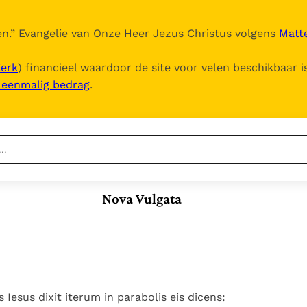
n.
” Evangelie van Onze Heer Jezus Christus volgens
Matte
Kerk
) financieel waardoor de site voor velen beschikbaar i
, eenmalig bedrag
.
Nieuwste
Berichten
Nova Vulgata
Documenten
Het Vaticaan publiceert
een nieuwe Latijnse
5. Het gebed van de
Vaticaanse financiële
uitgave van het Romeins
Kerk
waakhond verliest
In Christus wordt
martyrologium
Paus spreekt het
autonomie
onze honger vervuld
Wereldvoedselprogramma
Leer de kostbare
Paus Leo XIV in Pavia: "De
toe
parel van Gods
Iesus dixit iterum in parabolis eis dicens:
stad is zowel een gave
Gods Koninkrijk