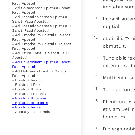
Pauli Apostoli
impletae sun
- Ad Colossenses Epistula Sancti
Pauli Apostoli
- Ad Thessalonicenses Epistula I
11
Intravit aute
Sancti Pauli Apostoli
nuptiali
- Ad Thessalonicenses Epistula II
Sancti Pauli Apostoli
- Ad Timotheum Epistula I Sancti
12
et ait illi: "
Pauli Apostoli
- Ad Timotheum Epistula II Sancti
obmutuit.
Pauli Apostoli
- Ad Titum Epistula Sancti Pauli
13
Tunc dixit re
Apostoli
- Ad Philemonem Epistula Sancti
exteriores: ib
Pauli Apostoli
- Ad Hebraeos Epistula Sancti
Pauli Apostoli
14
Multi enim sun
- Epistula Iacobi
- Epistula I Petri
15
Tunc abeuntes
- Epistula II Petri
- Epistula I Ioannis
- Epistula II Ioannis
16
Et mittunt ei
- Epistula III Ioannis
- Epistula Iudae
et viam Dei i
- Apocalypsis Ioannis
hominum.
17
Dic ergo nobi