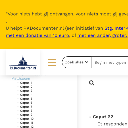
“
Voor niets hebt gij ontvangen, voor niets moet gij geve
.
U helpt RKDocumenten.nl (een initiatief van
Stg. Inter
met een donatie van 10 euro
, of
met een ander, groter
Inhoudsopgave
uitklappen
- Vetus Testamentum
Zoek alles
- Novum Testamentum
Lezen
Over ons
- Evangelium Secundum
Matthaeum
- Caput 1
Documenten
Over RK Documenten
- Caput 2
- Caput 3
- Caput 4
Bijbel
Meedoen
- Caput 5
- Caput 6
- Caput 7
Thema’s
Doneren
- Caput 8
- Caput 9
- Caput 22
Berichten
Nieuwsbrief
- Caput 10
- Caput 11
1
Et respondens 
- Caput 12