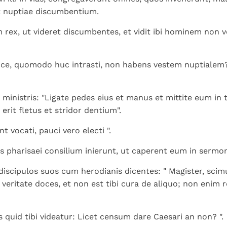
t nuptiae discumbentium.
m rex, ut videret discumbentes, et vidit ibi hominem non 
Amice, quomodo huc intrasti, non habens vestem nuptialem?".
x ministris: "Ligate pedes eius et manus et mittite eum in
i erit fletus et stridor dentium".
t vocati, pauci vero electi ".
 pharisaei consilium inierunt, ut caperent eum in sermo
 discipulos suos cum herodianis dicentes: " Magister, scim
n veritate doces, et non est tibi cura de aliquo; non enim
s quid tibi videatur: Licet censum dare Caesari an non? ".