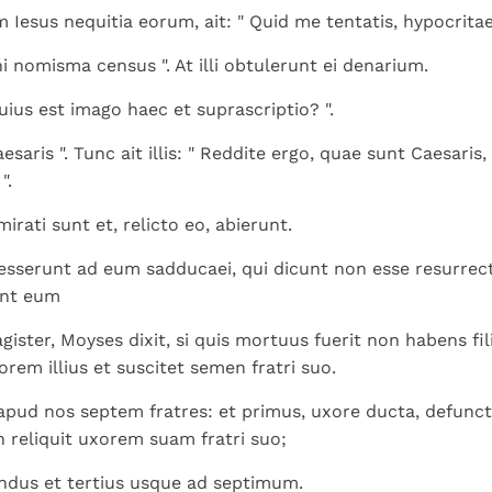
 Iesus nequitia eorum, ait: " Quid me tentatis, hypocrita
i nomisma census ". At illi obtulerunt ei denarium.
" Cuius est imago haec et suprascriptio? ".
aesaris ". Tunc ait illis: " Reddite ergo, quae sunt Caesaris
".
irati sunt et, relicto eo, abierunt.
ccesserunt ad eum sadducaei, qui dicunt non esse resurrec
unt eum
gister, Moyses dixit, si quis mortuus fuerit non habens fil
orem illius et suscitet semen fratri suo.
pud nos septem fratres: et primus, uxore ducta, defunct
reliquit uxorem suam fratri suo;
undus et tertius usque ad septimum.