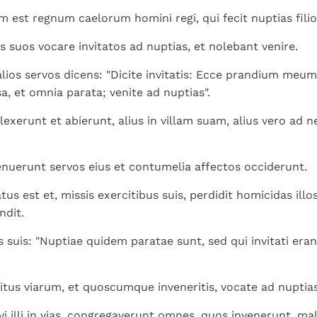
Paus in Pavia: St.
koninkrijk te
als een taak"
groeit stilletjes door
um est regnum caelorum homini regi, qui fecit nuptias filio
Augustinus toont ons de
herkennen
De mystiek. De
liefde, niet door
noodzaak om "naar het
mystieke
s suos vocare invitatos ad nuptias, et nolebant venire.
dwang
innerlijk" toe te keren.
verschijnselen en de
alios servos dicens: "Dicite invitatis: Ecce prandium meum 
heiligheid
isa, et omnia parata; venite ad nuptias".
glexerunt et abierunt, alius in villam suam, alius vero ad 
tenuerunt servos eius et contumelia affectos occiderunt.
us est et, missis exercitibus suis, perdidit homicidas illo
ndit.
s suis: "Nuptiae quidem paratae sunt, sed qui invitati era
xitus viarum, et quoscumque inveneritis, vocate ad nuptias
rvi illi in vias, congregaverunt omnes, quos invenerunt, ma