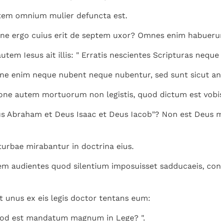
tem omnium mulier defuncta est.
one ergo cuius erit de septem uxor? Omnes enim habueru
tem Iesus ait illis: " Erratis nescientes Scripturas neque
one enim neque nubent neque nubentur, sed sunt sicut ang
one autem mortuorum non legistis, quod dictum est vobi
s Abraham et Deus Isaac et Deus Iacob"? Non est Deus
turbae mirabantur in doctrina eius.
em audientes quod silentium imposuisset sadducaeis, con
it unus ex eis legis doctor tentans eum:
quod est mandatum magnum in Lege? ".