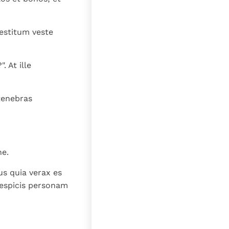
lat
vestitum veste
 At ille
 tenebras
ne.
us quia verax es
 respicis personam