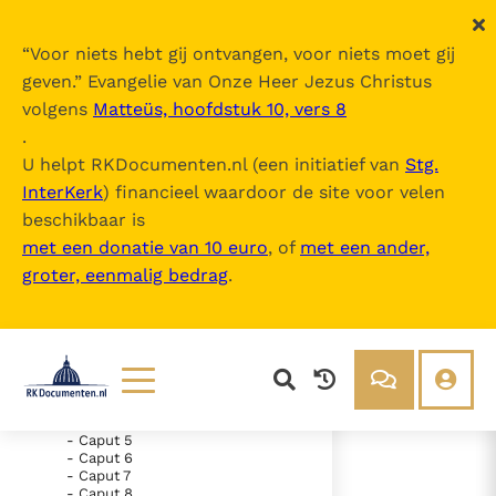
“
Voor niets hebt gij ontvangen, voor niets moet gij
geven.
” Evangelie van Onze Heer Jezus Christus
volgens
Matteüs, hoofdstuk 10, vers 8
Nova Vulgata
.
U helpt RKDocumenten.nl (een initiatief van
Stg.
InterKerk
) financieel waardoor de site voor velen
Inhoudsopgave
beschikbaar is
uitklappen
met een donatie van 10 euro
, of
met een ander,
groter, eenmalig bedrag
.
- Vetus Testamentum
- Novum Testamentum
- Evangelium Secundum
Matthaeum
- Caput 1
- Caput 2
- Caput 3
- Caput 4
Lezen
Over ons
- Caput 5
- Caput 6
Documenten
Over RK Documenten
- Caput 7
- Caput 20
Bijbel
Meedoen
- Caput 8