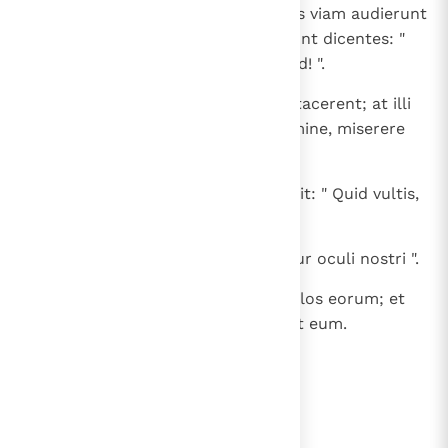
30
Et ecce duo caeci sedentes secus viam audierunt
quia Iesus transiret et clamaverunt dicentes: "
Domine, miserere nostri, fili David! ".
31
Turba autem increpabat eos, ut tacerent; at illi
magis clamabant dicentes: " Domine, miserere
nostri, fili David! ".
32
Et stetit Iesus et vocavit eos et ait: " Quid vultis,
ut faciam vobis?".
33
Dicunt illi: " Domine, ut aperiantur oculi nostri ".
34
Misertus autem Iesus, tetigit oculos eorum; et
confestim viderunt et secuti sunt eum.
lees verder