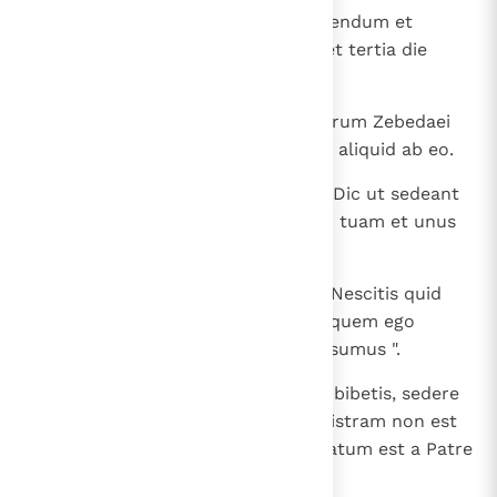
19
et tradent eum gentibus ad illudendum et
flagellandum et crucifigendum, et tertia die
resurget ".
20
Tunc accessit ad eum mater filiorum Zebedaei
cum filiis suis, adorans et petens aliquid ab eo.
21
Qui dixit ei: " Quid vis? ". Ait illi: " Dic ut sedeant
hi duo filii mei unus ad dexteram tuam et unus
ad sinistram in regno tuo ".
22
Respondens autem Iesus dixit: " Nescitis quid
petatis. Potestis bibere calicem, quem ego
bibiturus sum? ". Dicunt ei: " Possumus ".
23
Ait illis: " Calicem quidem meum bibetis, sedere
autem ad dexteram meam et sinistram non est
meum dare illud, sed quibus paratum est a Patre
meo ".