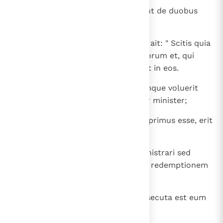
24
Et audientes decem indignati sunt de duobus
fratribus.
25
Iesus autem vocavit eos ad se et ait: " Scitis quia
principes gentium dominantur eorum et, qui
magni sunt, potestatem exercent in eos.
26
Non ita erit inter vos, sed quicumque voluerit
inter vos magnus fieri, erit vester minister;
27
et, quicumque voluerit inter vos primus esse, erit
vester servus;
28
sicut Filius hominis non venit ministrari sed
ministrare et dare animam suam redemptionem
pro multis ".
29
Et egredientibus illis ab Iericho, secuta est eum
turba multa.