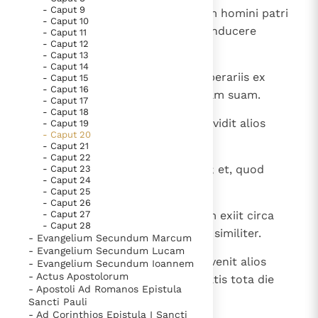
- Caput 9
1
Simile est enim regnum caelorum homini patri
Thema’s
Doneren
- Caput 10
familias, qui exiit primo mane conducere
- Caput 11
Berichten
Nieuwsbrief
- Caput 12
operarios in vineam suam;
- Caput 13
Denzinger
Gebruiksvoorwaarden
- Caput 14
2
conventione autem facta cum operariis ex
- Caput 15
- Caput 16
denario diurno, misit eos in vineam suam.
Nieuwste Documenten
- Caput 17
- Caput 18
5. Het gebed van de Kerk
3
Et egressus circa horam tertiam vidit alios
- Caput 19
- Caput 20
stantes in foro otiosos
In Christus wordt onze honger vervuld
- Caput 21
- Caput 22
Leer de kostbare parel van Gods koninkrijk te
4
et illis dixit: "Ite et vos in vineam; et, quod
- Caput 23
herkennen
- Caput 24
Gods Koninkrijk groeit stilletjes door liefde, niet door
iustum fuerit, dabo vobis".
- Caput 25
dwang
- Caput 26
De mystiek. De mystieke verschijnselen en de
5
Illi autem abierunt. Iterum autem exiit circa
- Caput 27
heiligheid
- Caput 28
sextam et nonam horam et fecit similiter.
- Evangelium Secundum Marcum
Berichten
- Evangelium Secundum Lucam
6
Circa undecimam vero exiit et invenit alios
- Evangelium Secundum Ioannem
Het Vaticaan publiceert een nieuwe Latijnse uitgave
- Actus Apostolorum
stantes et dicit illis: "Quid hic statis tota die
van het Romeins martyrologium
Vaticaanse financiële waakhond verliest autonomie
- Apostoli Ad Romanos Epistula
otiosi?".
Sancti Pauli
Paus spreekt het Wereldvoedselprogramma toe
- Ad Corinthios Epistula I Sancti