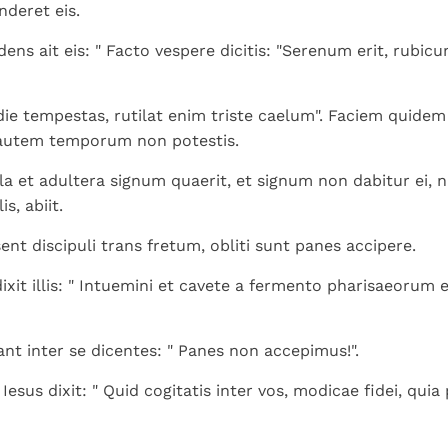
Paus in Pavia: St.
koninkrijk te
nderet eis.
als een taak"
groeit stilletjes door
Augustinus toont ons de
herkennen
De mystiek. De
liefde, niet door
ndens ait eis: " Facto vespere dicitis: "Serenum erit, rubi
noodzaak om "naar het
mystieke
dwang
innerlijk" toe te keren.
verschijnselen en de
heiligheid
ie tempestas, rutilat enim triste caelum". Faciem quidem 
 autem temporum non potestis.
a et adultera signum quaerit, et signum non dabitur ei, n
lis, abiit.
ent discipuli trans fretum, obliti sunt panes accipere.
ixit illis: " Intuemini et cavete a fermento pharisaeoru
bant inter se dicentes: " Panes non accepimus!".
esus dixit: " Quid cogitatis inter vos, modicae fidei, qui