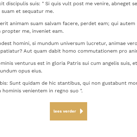
it discipulis suis: " Si quis vult post me venire, abneget
m suam et sequatur me.
erit animam suam salvam facere, perdet eam; qui autem 
propter me, inveniet eam.
odest homini, si mundum universum lucretur, animae ver
patiatur? Aut quam dabit homo commutationem pro ani
minis venturus est in gloria Patris sui cum angelis suis, 
cundum opus eius.
bis: Sunt quidam de hic stantibus, qui non gustabunt mo
m hominis venientem in regno suo ".
lees verder