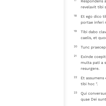
17
Respondens au
revelavit tibi
18
Et ego dico t
portae infer
19
Tibi dabo cla
caelis, et qu
20
Tunc praecepit
21
Exinde coepit
multa pati a s
resurgere.
22
Et assumens e
tibi hoc ".
23
Qui conversus
quae Dei sunt