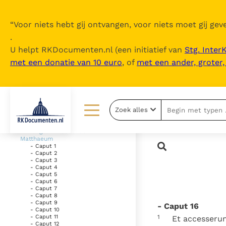
“
Voor niets hebt gij ontvangen, voor niets moet gij geve
.
U helpt RKDocumenten.nl (een initiatief van
Stg. Inter
met een donatie van 10 euro
, of
met een ander, groter
Inhoudsopgave
uitklappen
- Vetus Testamentum
Zoek alles
- Novum Testamentum
Lezen
Over ons
- Evangelium Secundum
Matthaeum
- Caput 1
Documenten
Over RK Documenten
- Caput 2
- Caput 3
- Caput 4
Bijbel
Meedoen
- Caput 5
- Caput 6
- Caput 7
Thema’s
Doneren
- Caput 8
- Caput 9
- Caput 16
Berichten
Nieuwsbrief
- Caput 10
- Caput 11
1
Et accesserun
- Caput 12