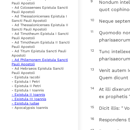
9
Nondum intel
Pauli Apostoli
- Ad Colossenses Epistula Sancti
quot cophino
Pauli Apostoli
- Ad Thessalonicenses Epistula I
10
Neque septem
Sancti Pauli Apostoli
- Ad Thessalonicenses Epistula II
Sancti Pauli Apostoli
11
Quomodo non i
- Ad Timotheum Epistula I Sancti
Pauli Apostoli
pharisaeorum
- Ad Timotheum Epistula II Sancti
Pauli Apostoli
12
Tunc intellex
- Ad Titum Epistula Sancti Pauli
Apostoli
pharisaeorum
- Ad Philemonem Epistula Sancti
Pauli Apostoli
- Ad Hebraeos Epistula Sancti
13
Venit autem I
Pauli Apostoli
Quem dicunt 
- Epistula Iacobi
- Epistula I Petri
- Epistula II Petri
14
At illi dixeru
- Epistula I Ioannis
- Epistula II Ioannis
ex prophetis "
- Epistula III Ioannis
- Epistula Iudae
15
Dicit illis: "
- Apocalypsis Ioannis
16
Respondens Sim