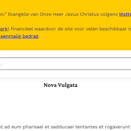
n.
” Evangelie van Onze Heer Jezus Christus volgens
Matte
Kerk
) financieel waardoor de site voor velen beschikbaar i
, eenmalig bedrag
.
Nieuwste
Berichten
Nova Vulgata
Documenten
Het Vaticaan publiceert
een nieuwe Latijnse
5. Het gebed van de
Vaticaanse financiële
uitgave van het Romeins
Kerk
waakhond verliest
In Christus wordt
martyrologium
Paus spreekt het
autonomie
onze honger vervuld
Wereldvoedselprogramma
Leer de kostbare
Paus Leo XIV in Pavia: "De
toe
parel van Gods
t ad eum pharisaei et sadducaei tentantes et rogaverun
stad is zowel een gave
Gods Koninkrijk