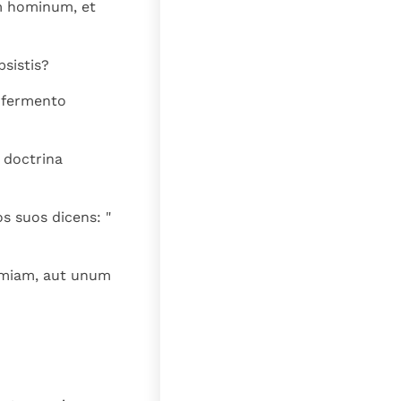
lat
m hominum, et
sistis?
a fermento
 doctrina
os suos dicens: "
eremiam, aut unum