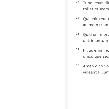
24
Tunc Iesus dix
tollat cruce
25
Qui enim volu
animam suam 
26
Quid enim pr
detrimentum 
27
Filius enim ho
unicuique se
28
Amen dico vo
videant Filiu