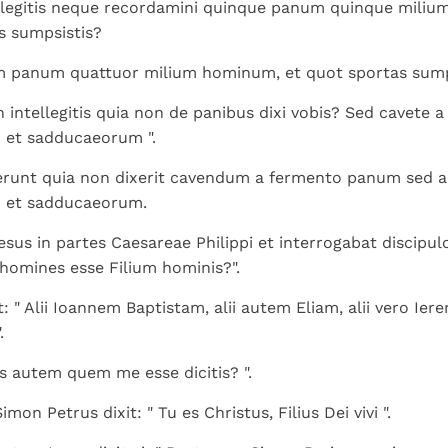
legitis neque recordamini quinque panum quinque miliu
s sumpsistis?
 panum quattuor milium hominum, et quot sportas sump
ntellegitis quia non de panibus dixi vobis? Sed cavete 
 et sadducaeorum ".
erunt quia non dixerit cavendum a fermento panum sed a
 et sadducaeorum.
esus in partes Caesareae Philippi et interrogabat discipul
homines esse Filium hominis?".
nt: " Alii Ioannem Baptistam, alii autem Eliam, alii vero I
.
 Vos autem quem me esse dicitis? ".
on Petrus dixit: " Tu es Christus, Filius Dei vivi ".