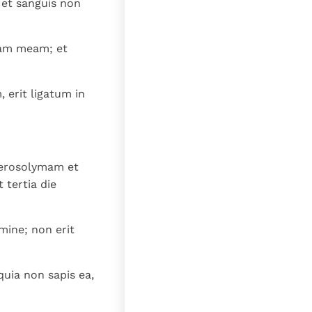
 et sanguis non
siam meam; et
 erit ligatum in
Hierosolymam et
 tertia die
mine; non erit
quia non sapis ea,