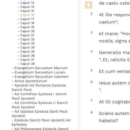
Denzinger
Gebruiksvoorwaarden
de caelo oste
- Caput 13
- Caput 14
- Caput 15
2
At ille respo
- Caput 16
- Caput 17
caelum";
- Caput 18
- Caput 19
- Caput 20
3
et mane: "Hod
- Caput 21
- Caput 22
nostis, signa
- Caput 23
- Caput 24
4
- Caput 25
Generatio mal
- Caput 26
". Et, relictis il
- Caput 27
- Caput 28
- Evangelium Secundum Marcum
5
Et cum veniss
- Evangelium Secundum Lucam
- Evangelium Secundum Ioannem
- Actus Apostolorum
6
Iesus autem d
- Apostoli Ad Romanos Epistula
".
Sancti Pauli
- Ad Corinthios Epistula I Sancti
Pauli Apostoli
7
At illi cogita
- Ad Corinthios Epistula II Sancti
Pauli Apostoli
- Ad Galatas Epistula Santi Pauli
8
Sciens autem I
Apostoli
habetis?
- Epistula Sancti Pauli Apostoli Ad
Ephesios
- Ad Philippenses Epistula Sancti