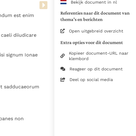
Bekijk document in nl
www.vatican.va/archive/bible/
vulgata_vetus-testamentum_lt.
Referenties naar dit document van
cundum est enim
www.vatican.va/archive/bible/
thema's en berichten
vulgata_novum-testamentum_lt
Open uitgebreid overzicht
caeli diiudicare
Voor de versnummering op deze
Extra opties voor dit document
aansluiting gezocht bij de Willi
om de teksten van de Willibror
Kopieer document-URL naar
isi signum Ionae
naast elkaar te kunnen present
klembord
Reageer op dit document
Daar waar de versnummering v
elkaar afwijken is dus die van
Deel op social media
in de Vulgaatversie, het oorsp
m et sadducaeorum
haakjes is weergegeven.
Zie de gebruiksvoorwaarden v
1979
a panes non
28-12-2014
5061