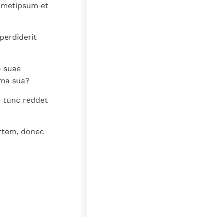
 semetipsum et
perdiderit
o suae
ma sua?
et tunc reddet
rtem, donec