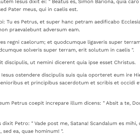
tem Iesus dixit ei: " Beatus es, Simon Bariona, quia caro
 sed Pater meus, qui in caelis est.
ibi: Tu es Petrus, et super hanc petram aedificabo Eccle
i non praevalebunt adversum eam.
ves regni caelorum; et quodcumque ligaveris super terram,
odcumque solveris super terram, erit solutum in caelis ".
 discipulis, ut nemini dicerent quia ipse esset Christus.
 Iesus ostendere discipulis suis quia oporteret eum ire 
enioribus et principibus sacerdotum et scribis et occidi et
um Petrus coepit increpare illum dicens: " Absit a te, Do
 dixit Petro: " Vade post me, Satana! Scandalum es mihi, 
, sed ea, quae hominum! ".