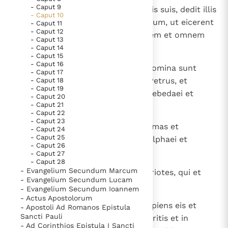
- Caput 9
1
Et convocatis Duodecim discipulis suis, dedit illis
Thema’s
Doneren
- Caput 10
potestatem spirituum immundorum, ut eicerent
- Caput 11
Berichten
Nieuwsbrief
- Caput 12
eos et curarent omnem languorem et omnem
- Caput 13
Denzinger
Gebruiksvoorwaarden
infirmitatem.
- Caput 14
- Caput 15
- Caput 16
2
Duodecim autem apostolorum nomina sunt
Nieuwste Documenten
- Caput 17
haec: primus Simon, qui dicitur Petrus, et
- Caput 18
5. Het gebed van de Kerk
- Caput 19
Andreas frater eius, et Iacobus Zebedaei et
- Caput 20
In Christus wordt onze honger vervuld
- Caput 21
Ioannes frater eius,
- Caput 22
Leer de kostbare parel van Gods koninkrijk te
- Caput 23
3
Philippus et Bartholomaeus, Thomas et
herkennen
- Caput 24
Gods Koninkrijk groeit stilletjes door liefde, niet door
- Caput 25
Matthaeus publicanus, Iacobus Alphaei et
dwang
- Caput 26
De mystiek. De mystieke verschijnselen en de
Thaddaeus,
- Caput 27
heiligheid
- Caput 28
- Evangelium Secundum Marcum
4
Simon Chananaeus et Iudas Iscariotes, qui et
Berichten
- Evangelium Secundum Lucam
tradidit eum.
- Evangelium Secundum Ioannem
Het Vaticaan publiceert een nieuwe Latijnse uitgave
- Actus Apostolorum
van het Romeins martyrologium
5
Vaticaanse financiële waakhond verliest autonomie
Hos Duodecim misit Iesus praecipiens eis et
- Apostoli Ad Romanos Epistula
Sancti Pauli
dicens: " In viam gentium ne abieritis et in
Paus spreekt het Wereldvoedselprogramma toe
- Ad Corinthios Epistula I Sancti