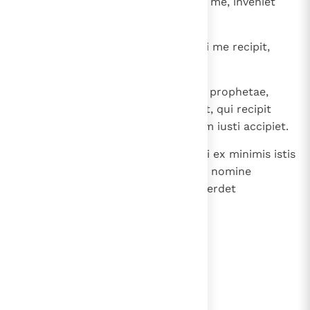
perdiderit animam suam propter me, inveniet
eam.
40
Qui recipit vos, me recipit; et, qui me recipit,
recipit eum, qui me misit.
41
Qui recipit prophetam in nomine prophetae,
mercedem prophetae accipiet; et, qui recipit
iustum in nomine iusti, mercedem iusti accipiet.
42
Et, quicumque potum dederit uni ex minimis istis
calicem aquae frigidae tantum in nomine
discipuli, amen dico vobis: Non perdet
mercedem suam ".
lees verder