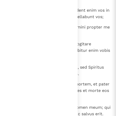
17
Cavete autem ab hominibus; tradent enim vos in
conciliis, et in synagogis suis flagellabunt vos;
18
et ad praesides et ad reges ducemini propter me
in testimonium illis et gentibus.
19
Cum autem tradent vos, nolite cogitare
quomodo aut quid loquamini; dabitur enim vobis
in illa hora quid loquamini.
20
Non enim vos estis, qui loquimini, sed Spiritus
Patris vestri, qui loquitur in vobis.
21
Tradet autem frater fratrem in mortem, et pater
filium; et insurgent filii in parentes et morte eos
afficient.
22
Et eritis odio omnibus propter nomen meum; qui
autem perseveraverit in finem, hic salvus erit.