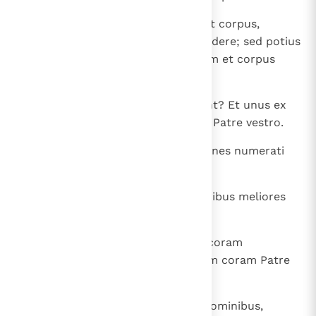
28
Et nolite timere eos, qui occidunt corpus,
animam autem non possunt occidere; sed potius
eum timete, qui potest et animam et corpus
perdere in gehenna.
29
Nonne duo passeres asse veneunt? Et unus ex
illis non cadet super terram sine Patre vestro.
30
Vestri autem et capilli capitis omnes numerati
sunt.
31
Nolite ergo timere; multis passeribus meliores
estis vos.
32
Omnis ergo qui confitebitur me coram
hominibus, confitebor et ego eum coram Patre
meo, qui est in caelis;
33
qui autem negaverit me coram hominibus,