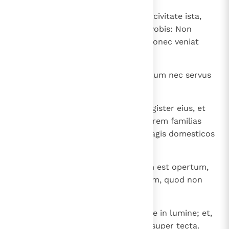
23
Cum autem persequentur vos in civitate ista,
fugite in aliam; amen enim dico vobis: Non
consummabitis civitates Israel, donec veniat
Filius hominis.
24
Non est discipulus super magistrum nec servus
super dominum suum.
25
Sufficit discipulo, ut sit sicut magister eius, et
servus sicut dominus eius. Si patrem familias
Beelzebul vocaverunt, quanto magis domesticos
eius!
26
Ne ergo timueritis eos. Nihil enim est opertum,
quod non revelabitur, et occultum, quod non
scietur.
27
Quod dico vobis in tenebris, dicite in lumine; et,
quod in aure auditis, praedicate super tecta.