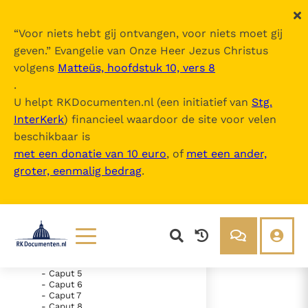
“
Voor niets hebt gij ontvangen, voor niets moet gij
geven.
” Evangelie van Onze Heer Jezus Christus
volgens
Matteüs, hoofdstuk 10, vers 8
Nova Vulgata
.
U helpt RKDocumenten.nl (een initiatief van
Stg.
InterKerk
) financieel waardoor de site voor velen
Inhoudsopgave
beschikbaar is
uitklappen
met een donatie van 10 euro
, of
met een ander,
groter, eenmalig bedrag
.
- Vetus Testamentum
- Novum Testamentum
- Evangelium Secundum
Matthaeum
- Caput 1
- Caput 2
- Caput 3
- Caput 4
Lezen
Over ons
- Caput 5
- Caput 6
Documenten
Over RK Documenten
- Caput 7
- Caput 10
Bijbel
Meedoen
- Caput 8