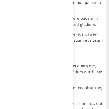
negabo et ego eum coram Patre meo, qui est in
caelis.
34
Nolite arbitrari quia venerim mittere pacem in
terram; non veni pacem mittere sed gladium.
35
Veni enim separare hominem adversus patrem
suum et filiam adversus matrem suam et nurum
adversus socrum suam:
36
et inimici hominis domestici eius.
37
Qui amat patrem aut matrem plus quam me,
non est me dignus; et, qui amat filium aut filiam
super me, non est me dignus;
38
et, qui non accipit crucem suam et sequitur me,
non est me dignus.
39
Qui invenerit animam suam, perdet illam; et, qui