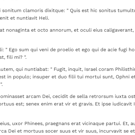
i sonitum clamoris dixitque: " Quis est hic sonitus tumultus
enit et nuntiavit Heli.
at nonaginta et octo annorum, et oculi eius caligaverant,
li: " Ego sum qui veni de proelio et ego qui de acie fugi hodie
, fili mi? ".
tem, qui nuntiabat: " Fugit, inquit, Israel coram Philisthi
t in populo; insuper et duo filii tui mortui sunt, Ophni e
".
ominasset arcam Dei, cecidit de sella retrorsum iuxta ost
rtuus est; senex enim erat vir et gravis. Et ipse iudicavit
ius, uxor Phinees, praegnans erat vicinaque partui. Et, 
rca Dei et mortuus socer suus et vir suus, incurvavit se et