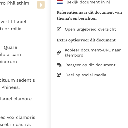
Bekijk document in nl
ro Philisthim
www.vatican.va/archive/bible/
vulgata_vetus-testamentum_lt.
Referenties naar dit document van
www.vatican.va/archive/bible/
thema's en berichten
ertit Israel
vulgata_novum-testamentum_lt
tuor milia
Open uitgebreid overzicht
Voor de versnummering op deze
Extra opties voor dit document
aansluiting gezocht bij de Willi
 " Quare
om de teksten van de Willibror
Kopieer document-URL naar
ilo arcam
naast elkaar te kunnen present
klembord
imicorum
Reageer op dit document
Daar waar de versnummering v
elkaar afwijken is dus die van
Deel op social media
rcituum sedentis
in de Vulgaatversie, het oorsp
haakjes is weergegeven.
 Phinees.
Zie de gebruiksvoorwaarden v
Israel clamore
1979
28-12-2014
aec vox clamoris
5061
set in castra.