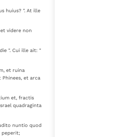
 huius? ". At ille
 et videre non
 ". Cui ille ait: "
m, et ruina
t Phinees, et arca
ium et, fractis
 Israel quadraginta
audito nuntio quod
 peperit;