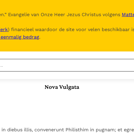
n.
” Evangelie van Onze Heer Jezus Christus volgens
Matte
Kerk
) financieel waardoor de site voor velen beschikbaar i
, eenmalig bedrag
.
Nieuwste
Berichten
Nova Vulgata
Documenten
Het Vaticaan publiceert
een nieuwe Latijnse
5. Het gebed van de
Vaticaanse financiële
uitgave van het Romeins
Kerk
waakhond verliest
In Christus wordt
martyrologium
Paus spreekt het
autonomie
onze honger vervuld
Wereldvoedselprogramma
Leer de kostbare
Paus Leo XIV in Pavia: "De
toe
parel van Gods
in diebus illis, convenerunt Philisthim in pugnam; et egre
stad is zowel een gave
Gods Koninkrijk