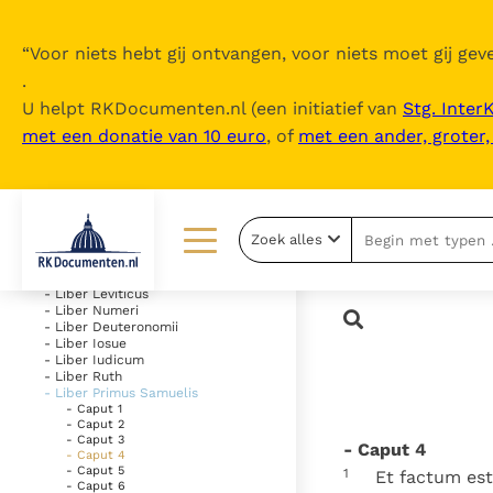
“
Voor niets hebt gij ontvangen, voor niets moet gij geve
.
U helpt RKDocumenten.nl (een initiatief van
Stg. Inter
met een donatie van 10 euro
, of
met een ander, groter
Inhoudsopgave
uitklappen
- Vetus Testamentum
Zoek alles
- Liber Genesis
- Liber Exodus
Lezen
Over ons
- Liber Leviticus
- Liber Numeri
- Liber Deuteronomii
Documenten
Over RK Documenten
- Liber Iosue
- Liber Iudicum
Bijbel
Meedoen
- Liber Ruth
- Liber Primus Samuelis
- Caput 1
Thema’s
Doneren
- Caput 2
- Caput 3
- Caput 4
Berichten
Nieuwsbrief
- Caput 4
- Caput 5
1
Et factum est 
- Caput 6