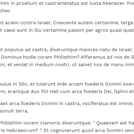
Paus in Pavia: St.
koninkrijk te
thim in proelium et castrametatus est iuxta Abenezer. Por
als een taak"
groeit stilletjes door
Augustinus toont ons de
herkennen
De mystiek. De
Aphec
liefde, niet door
noodzaak om "naar het
mystieke
dwang
nt aciem contra Israel. Crescente autem certamine, terga v
innerlijk" toe te keren.
verschijnselen en de
et caesi sunt in illo certamine passim per agros quasi quat
heiligheid
st populus ad castra, dixeruntque maiores natu de Israel:
s Dominus hodie coram Philisthim? Afferamus ad nos de S
ni, et veniat in medium nostri, ut salvet nos de manu in
pulus in Silo, et tulerunt inde arcam foederis Domini exe
m; erantque duo filii Heli cum arca foederis Dei, Ophni et
et arca foederis Domini in castra, vociferatus est omnis 
sonuit terra.
Philisthim vocem clamoris dixeruntque: " Quaenam est h
ris Hebraeorum? ". Et cognoverunt quod arca Domini venis