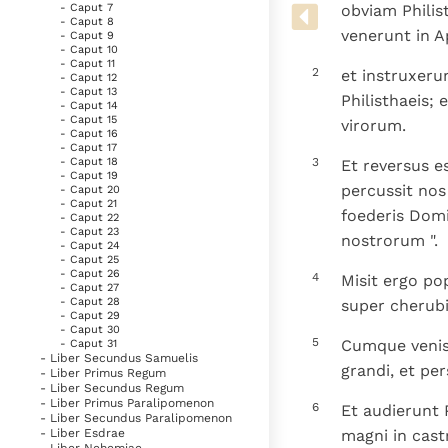
Denzinger
Gebruiksvoorwaarden
obviam Philis
- Caput 7
- Caput 8
venerunt in 
- Caput 9
- Caput 10
- Caput 11
2
et instruxeru
- Caput 12
- Caput 13
Philisthaeis; 
- Caput 14
- Caput 15
virorum.
- Caput 16
- Caput 17
3
- Caput 18
Et reversus e
- Caput 19
percussit no
- Caput 20
- Caput 21
foederis Domi
- Caput 22
- Caput 23
nostrorum ".
- Caput 24
- Caput 25
- Caput 26
4
Misit ergo po
- Caput 27
- Caput 28
super cherubi
- Caput 29
- Caput 30
5
Cumque veniss
- Caput 31
- Liber Secundus Samuelis
grandi, et per
- Liber Primus Regum
- Liber Secundus Regum
- Liber Primus Paralipomenon
6
Et audierunt 
- Liber Secundus Paralipomenon
magni in cast
- Liber Esdrae