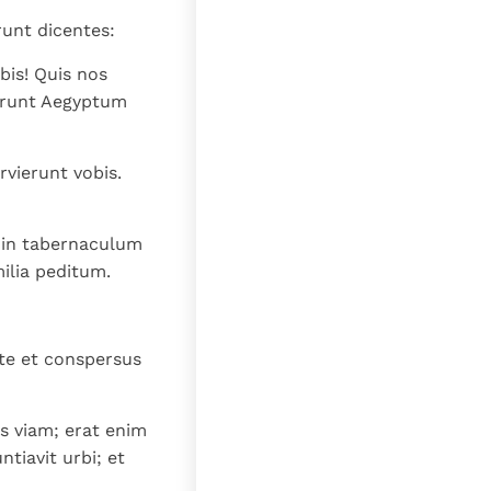
lat
runt dicentes:
bis! Quis nos
erunt Aegyptum
ervierunt vobis.
e in tabernaculum
milia peditum.
ste et conspersus
s viam; erat enim
tiavit urbi; et