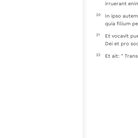
irruerant eni
20
In ipso autem
quia filium p
21
Et vocavit pue
Dei et pro so
22
Et ait: " Tran