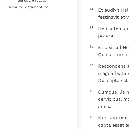
- Prophetia Habacuc
- Novum Testamentum
14
Et audivit Hel
festinavit et v
15
Heli autem er
poterat.
16
Et dixit ad He
Quid actum est
17
Respondens au
magna facta es
Dei capta est 
18
Cumque ille n
cervicibus, mo
annis.
19
Nurus autem e
capta esset a