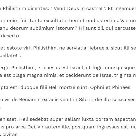
Philisthim dicentes: " Venit Deus in castra! ". Et ingemue
on enim fuit tanta exsultatio heri et nudiustertius. Vae no
manu deorum sublimium istorum? Hi sunt dii, qui percuss
 deserto.
t estote viri, Philisthim, ne serviatis Hebraeis, sicut illi s
bellate! ".
rgo Philisthim, et caesus est Israel, et fugit unusquisqu
a est plaga magna nimis, et ceciderunt de Israel triginta 
pta est; duoque filii Heli mortui sunt, Ophni et Phinees.
vir de Beniamin ex acie venit in Silo in die illo scissa ve
.
enisset, Heli sedebat super sellam iuxta portam aspectan
s pro arca Dei. Vir autem ille, postquam ingressus est, nun
 civitas.