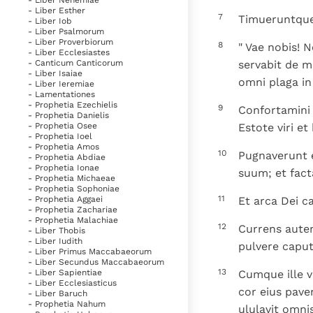
- Liber Nehemiae
- Liber Esther
7
Timueruntque 
- Liber Iob
- Liber Psalmorum
- Liber Proverbiorum
8
" Vae nobis! N
- Liber Ecclesiastes
servabit de 
- Canticum Canticorum
- Liber Isaiae
omni plaga in
- Liber Ieremiae
- Lamentationes
- Prophetia Ezechielis
9
Confortamini e
- Prophetia Danielis
Estote viri et 
- Prophetia Osee
- Prophetia Ioel
- Prophetia Amos
10
Pugnaverunt e
- Prophetia Abdiae
- Prophetia Ionae
suum; et fact
- Prophetia Michaeae
- Prophetia Sophoniae
11
Et arca Dei ca
- Prophetia Aggaei
- Prophetia Zachariae
- Prophetia Malachiae
12
Currens autem 
- Liber Thobis
- Liber Iudith
pulvere caput
- Liber Primus Maccabaeorum
- Liber Secundus Maccabaeorum
13
Cumque ille v
- Liber Sapientiae
- Liber Ecclesiasticus
cor eius paven
- Liber Baruch
- Prophetia Nahum
ululavit omnis