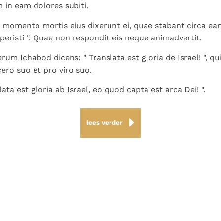
m in eam dolores subiti.
 momento mortis eius dixerunt ei, quae stabant circa eam
eperisti ". Quae non respondit eis neque animadvertit.
rum Ichabod dicens: " Translata est gloria de Israel! ", qu
cero suo et pro viro suo.
slata est gloria ab Israel, eo quod capta est arca Dei! ".
lees verder