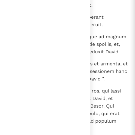
ascenderant camelos et fugerant.
18
Eruit ergo David omnia, quae ceperant
Amalecitae, et duas uxores suas eruit.
19
Nec defuit quidquam a parvo usque ad magnum
tam de filiis quam de filiabus et de spoliis, et,
quaecumque rapuerant, omnia reduxit David.
20
Cepit ergo David universos greges et armenta, et
minaverunt ante faciem eius possessionem hanc
dixeruntque: " Haec est praeda David ".
21
Venit autem David ad ducentos viros, qui lassi
substiterant nec sequi potuerant David, et
residere eos iusserat in torrente Besor. Qui
egressi sunt obviam David et populo, qui erat
cum eo. Accedens autem David ad populum
salutavit eos pacifice.