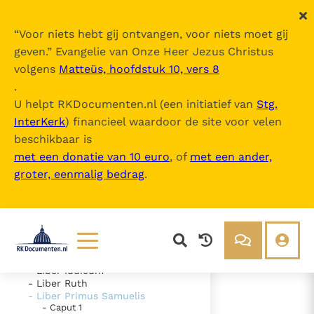
“
Voor niets hebt gij ontvangen, voor niets moet gij
geven.
” Evangelie van Onze Heer Jezus Christus
volgens
Matteüs, hoofdstuk 10, vers 8
Nova Vulgata
.
U helpt RKDocumenten.nl (een initiatief van
Stg.
InterKerk
) financieel waardoor de site voor velen
Inhoudsopgave
beschikbaar is
uitklappen
met een donatie van 10 euro
, of
met een ander,
groter, eenmalig bedrag
.
- Vetus Testamentum
- Liber Genesis
- Liber Exodus
- Liber Leviticus
- Liber Numeri
- Liber Deuteronomii
- Liber Iosue
Lezen
Over ons
- Liber Iudicum
- Liber Ruth
Documenten
Over RK Documenten
- Liber Primus Samuelis
- Caput 1
- Caput 30
Bijbel
Meedoen