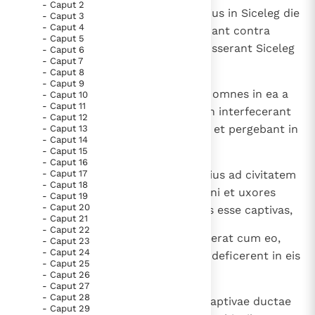
- Caput 2
1
Cumque venissent David et viri eius in Siceleg die
- Caput 3
Thema’s
Doneren
- Caput 4
tertia, Amalecitae impetum fecerant contra
- Caput 5
Berichten
Nieuwsbrief
Nageb et contra Siceleg et percusserant Siceleg
- Caput 6
Denzinger
Gebruiksvoorwaarden
- Caput 7
et succenderant eam igni;
- Caput 8
- Caput 9
2
et captivas duxerant mulieres et omnes in ea a
- Caput 10
Nieuwste Documenten
- Caput 11
minimo usque ad magnum et non interfecerant
- Caput 12
5. Het gebed van de Kerk
quemquam, sed secum duxerant et pergebant in
- Caput 13
- Caput 14
In Christus wordt onze honger vervuld
itinere suo.
- Caput 15
Leer de kostbare parel van Gods koninkrijk te
- Caput 16
3
- Caput 17
Cum ergo venisset David et viri eius ad civitatem
herkennen
Gods Koninkrijk groeit stilletjes door liefde, niet door
- Caput 18
et invenissent eam succensam igni et uxores
- Caput 19
dwang
De mystiek. De mystieke verschijnselen en de
- Caput 20
suas et filios suos et filias ductas esse captivas,
- Caput 21
heiligheid
- Caput 22
4
levaverunt David et populus, qui erat cum eo,
Berichten
- Caput 23
- Caput 24
voces suas et planxerunt, donec deficerent in eis
Het Vaticaan publiceert een nieuwe Latijnse uitgave
- Caput 25
lacrimae.
- Caput 26
van het Romeins martyrologium
Vaticaanse financiële waakhond verliest autonomie
- Caput 27
- Caput 28
5
Siquidem et duae uxores David captivae ductae
Paus spreekt het Wereldvoedselprogramma toe
- Caput 29