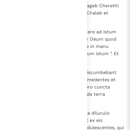
14
Siquidem nos erupimus contra Nageb Cherethi
et contra Nageb Iudae et Nageb Chaleb et
Siceleg succendimus igni ".
15
Dixitque ei David: " Potes me ducere ad istum
cuneum? ". Qui ait: " Iura mihi per Deum quod
non occidas me et non tradas me in manu
domini mei, et ducam te ad cuneum istum ". Et
iuravit ei David.
16
Qui cum duxisset eum, ecce illi discumbebant
super faciem universae terrae comedentes et
bibentes et festum celebrantes pro cuncta
praeda et spoliis, quae ceperant de terra
Philisthim et de terra Iudae.
17
Et percussit eos David die altera a diluculo
usque ad vesperam, et non evasit ex eis
quisquam, nisi quadringenti viri adulescentes, qui