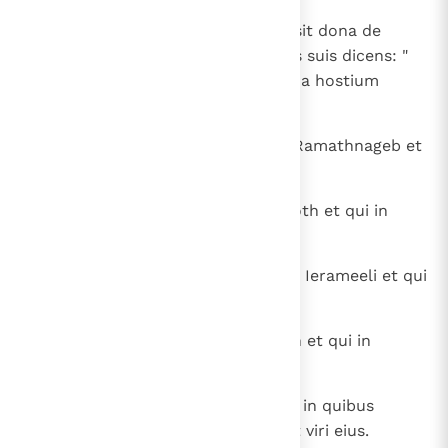
26
Venit ergo David in Siceleg et misit dona de
praeda senioribus Iudae proximis suis dicens: "
Accipite benedictionem de praeda hostium
Domini ";
27
his, qui erant in Bethul et qui in Ramathnageb et
qui in Iether
28
et qui in Aroer et qui in Sephamoth et qui in
Esthemo
29
et qui in Carmel et qui in urbibus Ierameeli et qui
in urbibus Ceni
30
et qui in Horma et qui in Borasan et qui in
Athach
31
et qui in Hebron et reliquis locis, in quibus
commoratus fuerat David ipse et viri eius.