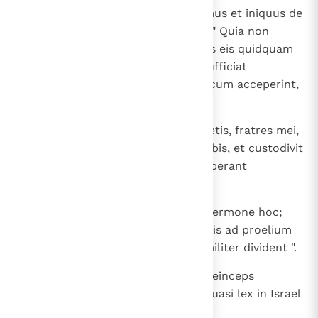
22
Respondensque omnis vir pessimus et iniquus de
viris, qui ierant cum David, dixit: " Quia non
venerunt nobiscum, non dabimus eis quidquam
de praeda, quam eruimus; sed sufficiat
unicuique uxor sua et filii; quos cum acceperint,
recedant ".
23
Dixit autem David: " Non sic facietis, fratres mei,
de his, quae tradidit Dominus nobis, et custodivit
nos et dedit latrunculos, qui eruperant
adversum nos, in manu nostra;
24
nec audiet vos quisquam super sermone hoc;
aequa enim pars erit descendentis ad proelium
et remanentis ad sarcinas, et similiter divident ".
25
Et factum est hoc ex die illa et deinceps
constitutum ut praeceptum et quasi lex in Israel
usque ad diem hanc.