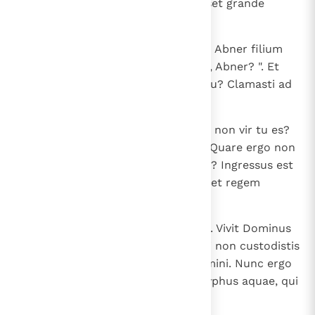
in vertice montis de longe, et esset grande
intervallum inter eos,
14
clamavit David ad populum et ad Abner filium
Ner dicens: " Nonne respondebis, Abner? ". Et
respondens Abner ait: " Quis es tu? Clamasti ad
regem! ".
15
Et ait David ad Abner: " Numquid non vir tu es?
Et quis alius similis tui in Israel? Quare ergo non
custodisti dominum tuum regem? Ingressus est
enim unus de turba, ut interficeret regem
dominum tuum.
16
Non est bonum hoc, quod fecisti. Vivit Dominus
quoniam filii mortis estis vos, qui non custodistis
dominum vestrum, christum Domini. Nunc ergo
vide, ubi sit hasta regis et ubi scyphus aquae, qui
erat ad caput eius ".