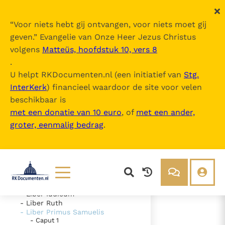
“
Voor niets hebt gij ontvangen, voor niets moet gij
geven.
” Evangelie van Onze Heer Jezus Christus
volgens
Matteüs, hoofdstuk 10, vers 8
Nova Vulgata
.
U helpt RKDocumenten.nl (een initiatief van
Stg.
InterKerk
) financieel waardoor de site voor velen
Inhoudsopgave
beschikbaar is
uitklappen
met een donatie van 10 euro
, of
met een ander,
groter, eenmalig bedrag
.
- Vetus Testamentum
- Liber Genesis
- Liber Exodus
- Liber Leviticus
- Liber Numeri
- Liber Deuteronomii
- Liber Iosue
Lezen
Over ons
- Liber Iudicum
- Liber Ruth
Documenten
Over RK Documenten
- Liber Primus Samuelis
- Caput 1
- Caput 26
Bijbel
Meedoen