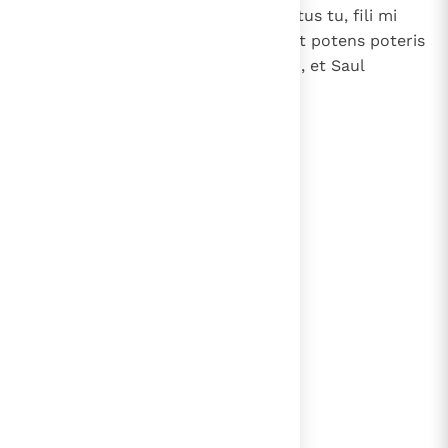
25
Ait ergo Saul ad David: " Benedictus tu, fili mi
David; et quidem faciens facies et potens poteris
". Abiit autem David in viam suam, et Saul
reversus est in locum suum.
lees verder