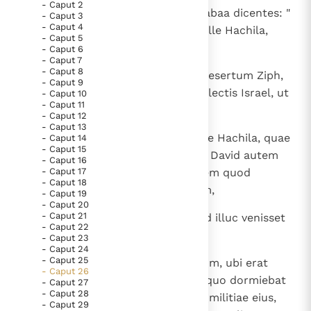
- Caput 2
1
Et venerunt Ziphaei ad Saul in Gabaa dicentes: "
- Caput 3
Thema’s
Doneren
- Caput 4
Ecce David absconditus est in colle Hachila,
- Caput 5
Berichten
Nieuwsbrief
quae est ex adverso solitudinis ".
- Caput 6
Denzinger
Gebruiksvoorwaarden
- Caput 7
- Caput 8
2
Et surrexit Saul et descendit in desertum Ziph,
- Caput 9
et cum eo tria milia virorum de electis Israel, ut
- Caput 10
Nieuwste Documenten
- Caput 11
quaereret David in deserto Ziph.
- Caput 12
5. Het gebed van de Kerk
- Caput 13
3
Et castrametatus est Saul in colle Hachila, quae
- Caput 14
In Christus wordt onze honger vervuld
- Caput 15
erat ex adverso solitudinis in via. David autem
Leer de kostbare parel van Gods koninkrijk te
- Caput 16
- Caput 17
habitabat in deserto; videns autem quod
herkennen
Gods Koninkrijk groeit stilletjes door liefde, niet door
- Caput 18
venisset Saul post se in desertum,
- Caput 19
dwang
De mystiek. De mystieke verschijnselen en de
- Caput 20
- Caput 21
4
misit exploratores et didicit quod illuc venisset
heiligheid
- Caput 22
certissime.
Berichten
- Caput 23
- Caput 24
Het Vaticaan publiceert een nieuwe Latijnse uitgave
- Caput 25
5
Et surrexit David et venit ad locum, ubi erat
- Caput 26
van het Romeins martyrologium
Vaticaanse financiële waakhond verliest autonomie
Saul. Cumque vidisset locum, in quo dormiebat
- Caput 27
- Caput 28
Saul et Abner filius Ner princeps militiae eius,
Paus spreekt het Wereldvoedselprogramma toe
- Caput 29