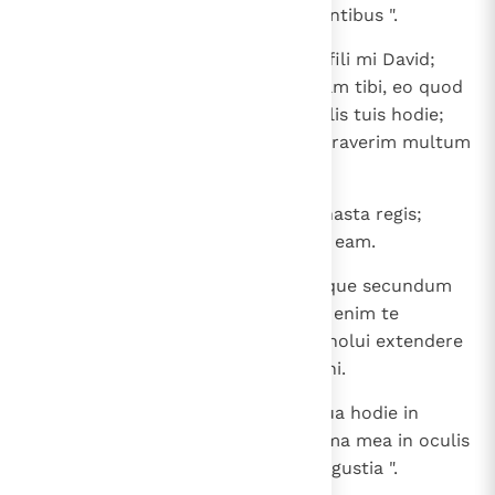
persequitur quis perdicem in montibus ".
21
Et ait Saul: " Peccavi. Revertere, fili mi David;
nequaquam enim ultra malefaciam tibi, eo quod
pretiosa fuerit anima mea in oculis tuis hodie;
apparet quod stulte egerim et erraverim multum
nimis ".
22
Et respondens David ait: " Ecce hasta regis;
transeat unus de pueris et tollat eam.
23
Dominus autem retribuet unicuique secundum
iustitiam suam et fidem; tradidit enim te
Dominus hodie in manu mea, et nolui extendere
manum meam in christum Domini.
24
Et sicut magnificata est anima tua hodie in
oculis meis, sic magnificetur anima mea in oculis
Domini, et liberet me de omni angustia ".