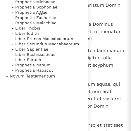
- Prophetia Michaeae
enim extendit manum suam in christum Domini
- Prophetia Sophoniae
et innocens erit? ".
- Prophetia Aggaei
- Prophetia Zachariae
- Prophetia Malachiae
10
Et dixit David: " Vivit Dominus quia Dominus
- Liber Thobis
percutiet eum, aut dies eius veniet, ut moriatur,
- Liber Iudith
aut in proelium descendens peribit.
- Liber Primus Maccabaeorum
- Liber Secundus Maccabaeorum
- Liber Sapientiae
11
Propitius mihi sit Dominus, ne extendam manum
- Liber Ecclesiasticus
meam in christum Domini. Nunc igitur tolle
- Liber Baruch
hastam, quae est ad caput eius, et scyphum
- Prophetia Nahum
- Prophetia Habacuc
aquae, et abeamus ".
- Novum Testamentum
12
Tulit ergo David hastam et scyphum aquae, qui
erat ad caput Saul, et abierunt; et non erat
quisquam, qui videret et intellegeret et vigilaret,
sed omnes dormiebant, quia sopor Domini
irruerat super eos.
13
Cumque transisset David ex adverso et stetisset