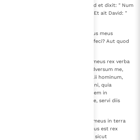
17
Cognovit autem Saul vocem David et dixit: " Num
vox tua haec est, fili mi David? ". Et ait David: "
Vox mea, domine mi rex ".
18
Et ait: " Quam ob causam dominus meus
persequitur servum suum? Quid feci? Aut quod
est in manu mea malum?
19
Nunc ergo audiat, oro, dominus meus rex verba
servi sui: Si Dominus incitat te adversum me,
odoretur sacrificium; si autem filii hominum,
maledicti sint in conspectu Domini, quia
eiecerunt me hodie, ut non habitem in
hereditate Domini dicentes: "Vade, servi diis
alienis".
20
Et nunc non effundatur sanguis meus in terra
longe a facie Domini; quia egressus est rex
Israel, ut quaerat pulicem unum, sicut