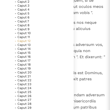
calumniatus sum, si oppressi aliquem, si de
- Caput 2
- Caput 3
manu cuiusquam munus accepi, ut oculos meos
- Caput 4
Berichten
clauderem in eius causa. Restituam vobis ".
- Caput 5
- Caput 6
Paus naar Pavia om o.a. H. Augustinus te eren
- Caput 7
4
Et dixerunt: " Non es calumniatus nos neque
- Caput 8
Het Vaticaan publiceert een nieuwe Latijnse uitgave
oppressisti neque tulisti de manu alicuius
- Caput 9
van het Romeins martyrologium
Vaticaanse financiële waakhond verliest autonomie
- Caput 10
quippiam ".
- Caput 11
Paus spreekt het Wereldvoedselprogramma toe
- Caput 12
5
Dixitque ad eos: " Testis Dominus adversum vos,
- Caput 13
Paus Leo XIV in Pavia: "De stad is zowel een gave als
- Caput 14
et testis christus eius in die hac, quia non
- Caput 15
een taak"
inveneritis in manu mea quippiam ". Et dixerunt: "
- Caput 16
RK Documenten stelt heel veel belangrijke
- Caput 17
Testis ".
- Caput 18
kerkelijke documenten van de Rooms
- Caput 19
6
- Caput 20
Et ait Samuel ad populum: " Testis est Dominus,
Katholieke Kerk in het Nederlands beschikbaar
- Caput 21
qui fecit Moysen et Aaron et eduxit patres
- Caput 22
en is volledig afhankelijk van donaties.
- Caput 23
nostros de terra Aegypti.
- Caput 24
- Caput 25
Ik help mee!
7
Nunc ergo state, ut iudicio contendam adversum
- Caput 26
- Caput 27
vos coram Domino de omnibus misericordiis
- Caput 28
Domini, quas fecit vobiscum et cum patribus
- Caput 29