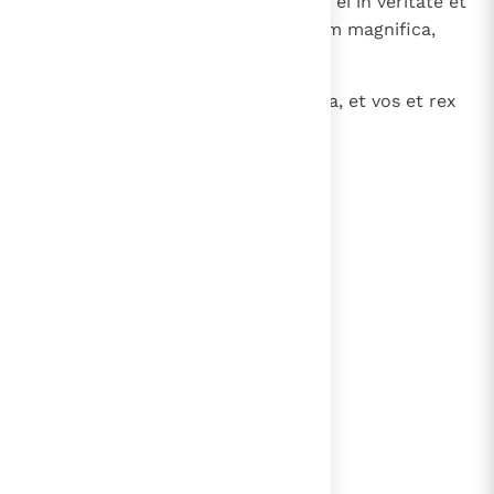
Igitur timete Dominum et servite ei in veritate et
ex toto corde vestro; vidistis enim magnifica,
quae in vobis gesserit.
25
Quod si perseveraveritis in malitia, et vos et rex
vester pariter peribitis ".
lees verder