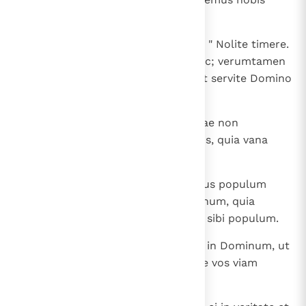
regem ".
20
Dixit autem Samuel ad populum: " Nolite timere.
Vos fecistis universum malum hoc; verumtamen
nolite recedere a tergo Domini et servite Domino
in omni corde vestro;
21
et nolite declinare post vana, quae non
proderunt vobis neque eruent vos, quia vana
sunt;
22
profecto non derelinquet Dominus populum
suum propter nomen suum magnum, quia
dignatus est Dominus facere vos sibi populum.
23
Absit autem a me hoc peccatum in Dominum, ut
cessem orare pro vobis et docere vos viam
bonam et rectam.
24