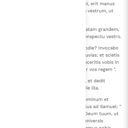
contempseritis sermonem Domini, erit manus
Domini super vos et super regem vestrum, ut
disperdat vos.
16
Sed et nunc state et videte rem istam grandem,
quam facturus est Dominus in conspectu vestro.
17
Numquid non messis tritici est hodie? Invocabo
Dominum, et dabit tonitrua et pluvias; et scietis
et videbitis quia grande malum feceritis vobis in
conspectu Domini petentes super vos regem ".
18
Et clamavit Samuel ad Dominum, et dedit
Dominus tonitrua et pluviam in die illa.
19
Et timuit omnis populus nimis Dominum et
Samuel; dixitque universus populus ad Samuel: "
Ora pro servis tuis ad Dominum Deum tuum, ut
non moriamur: addidimus enim universis
peccatis nostris malum, ut peteremus nobis