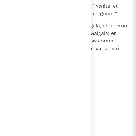
14
Dixit autem Samuel ad populum: " Venite, et
eamus in Galgala et innovemus ibi regnum ".
15
Et perrexit omnis populus in Galgala, et fecerunt
ibi regem Saul coram Domino in Galgala; et
immolaverunt ibi victimas pacificas coram
Domino. Et laetatus est ibi Saul et cuncti viri
Israel nimis.
lees verder