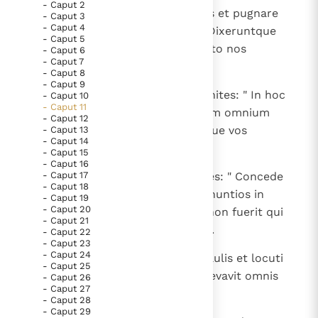
- Caput 2
1
Ascendit autem Naas Ammonites et pugnare
- Caput 3
Thema’s
Doneren
- Caput 4
coepit ad versum Iabes Galaad. Dixeruntque
- Caput 5
Berichten
Nieuwsbrief
omnes viri Iabes ad Naas: " Habeto nos
- Caput 6
Denzinger
Gebruiksvoorwaarden
- Caput 7
foederatos, et serviemus tibi ".
- Caput 8
- Caput 9
2
Et respondit ad eos Naas Ammonites: " In hoc
- Caput 10
Nieuwste Documenten
- Caput 11
feriam vobiscum foedus, ut eruam omnium
- Caput 12
5. Het gebed van de Kerk
vestrum oculos dextros ponamque vos
- Caput 13
- Caput 14
In Christus wordt onze honger vervuld
opprobrium in universo Israel ".
- Caput 15
Leer de kostbare parel van Gods koninkrijk te
- Caput 16
3
- Caput 17
Et dixerunt ad eum seniores Iabes: " Concede
herkennen
Gods Koninkrijk groeit stilletjes door liefde, niet door
- Caput 18
nobis septem dies, ut mittamus nuntios in
- Caput 19
dwang
De mystiek. De mystieke verschijnselen en de
- Caput 20
universos terminos Israel; et, si non fuerit qui
- Caput 21
heiligheid
defendat nos, egrediemur ad te ".
- Caput 22
Berichten
- Caput 23
- Caput 24
4
Venerunt ergo nuntii in Gabaa Saulis et locuti
Het Vaticaan publiceert een nieuwe Latijnse uitgave
- Caput 25
sunt verba audiente populo; et levavit omnis
- Caput 26
van het Romeins martyrologium
Vaticaanse financiële waakhond verliest autonomie
- Caput 27
populus vocem suam et flevit.
- Caput 28
Paus spreekt het Wereldvoedselprogramma toe
- Caput 29