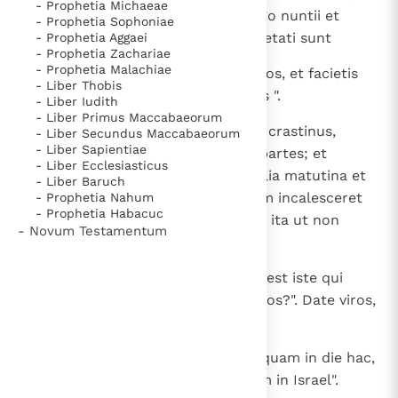
- Prophetia Michaeae
cum incaluerit sol ". Venerunt ergo nuntii et
- Prophetia Sophoniae
annuntiaverunt viris Iabes, qui laetati sunt
- Prophetia Aggaei
- Prophetia Zachariae
- Prophetia Malachiae
10
et dixerunt: "Mane exibimus ad vos, et facietis
- Liber Thobis
nobis omne, quod placuerit vobis ".
- Liber Iudith
- Liber Primus Maccabaeorum
11
Et factum est, cum venisset dies crastinus,
- Liber Secundus Maccabaeorum
- Liber Sapientiae
constituit Saul populum in tres partes; et
- Liber Ecclesiasticus
ingressi sunt media castra in vigilia matutina et
- Liber Baruch
percusserunt Ammon, usque dum incalesceret
- Prophetia Nahum
- Prophetia Habacuc
dies. Reliqui autem dispersi sunt, ita ut non
- Novum Testamentum
relinquerentur in eis duo pariter.
12
Et ait populus ad Samuel: " Quis est iste qui
dixit: "Saul num regnabit super nos?". Date viros,
et interficiemus eos ".
13
Et ait Saul: " Non occidetur quisquam in die hac,
quia hodie fecit Dominus salutem in Israel".