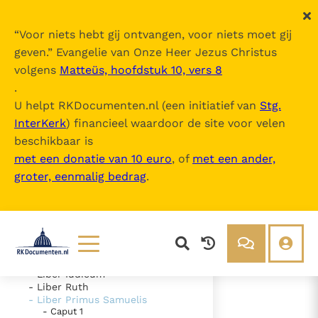
“
Voor niets hebt gij ontvangen, voor niets moet gij
geven.
” Evangelie van Onze Heer Jezus Christus
volgens
Matteüs, hoofdstuk 10, vers 8
Nova Vulgata
.
U helpt RKDocumenten.nl (een initiatief van
Stg.
InterKerk
) financieel waardoor de site voor velen
Inhoudsopgave
beschikbaar is
uitklappen
met een donatie van 10 euro
, of
met een ander,
groter, eenmalig bedrag
.
- Vetus Testamentum
- Liber Genesis
- Liber Exodus
- Liber Leviticus
- Liber Numeri
- Liber Deuteronomii
- Liber Iosue
Lezen
Over ons
- Liber Iudicum
- Liber Ruth
Documenten
Over RK Documenten
- Liber Primus Samuelis
- Caput 1
- Caput 11
Bijbel
Meedoen