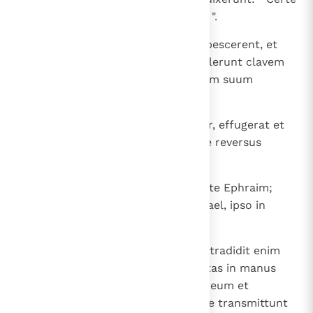
purgat alvum in aestivo cubiculo ".
25
Exspectantesque diu, donec erubescerent, et
videntes quod nullus aperiret, tulerunt clavem
et aperientes invenerunt dominum suum
iacentem in terra mortuum.
26
Aod autem, dum illi cunctarentur, effugerat et
pertransiit locum idolorum, unde reversus
fuerat, venitque in Seira.
27
Et statim insonuit bucina in monte Ephraim;
descenderuntque cum eo filii Israel, ipso in
fronte gradiente.
28
Qui dixit ad eos: " Sequimini me; tradidit enim
Dominus inimicos vestros Moabitas in manus
vestras ". Descenderuntque post eum et
occupaverunt vada Iordanis, quae transmittunt