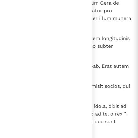
suscitavit eis salvatorem Aod filium Gera de
Beniamin, qui sinistra manu utebatur pro
dextera. Miseruntque filii Israel per illum munera
Eglon regi Moab.
16
Fecitque Aod sibi gladium ancipitem longitudinis
palmae manus et accinctus est eo subter
vestem in dextro femore
17
obtulitque munera Eglon regi Moab. Erat autem
Eglon crassus nimis.
18
Cumque obtulisset ei munera, dimisit socios, qui
illa portaverant;
19
et reversus de Galgalis, ubi erant idola, dixit ad
regem: " Verbum secretum habeo ad te, o rex ".
Et ille imperavit silentium; egressique sunt
omnes, qui circa eum erant.