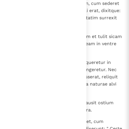
20
Aod autem ingressus erat ad eum, cum sederet
in aestivo cenaculo, quod ipsi soli erat, dixitque:
" Verbum Dei habeo ad te ". Qui statim surrexit
de throno.
21
Extenditque Aod manum sinistram et tulit sicam
de dextro femore suo infixitque eam in ventre
eius
22
tam valide, ut capulus ferrum sequeretur in
vulnere ac pinguissimo adipe stringeretur. Nec
eduxit gladium, sed ita, ut percusserat, reliquit
in corpore; statimque per secreta naturae alvi
stercora proruperunt.
23
Aod autem egressus in atrium clausit ostium
cenaculi post se et obfirmavit sera.
24
Egresso illo, servi regis venerunt et, cum
viderent clausas fores cenaculi, dixerunt: " Certe