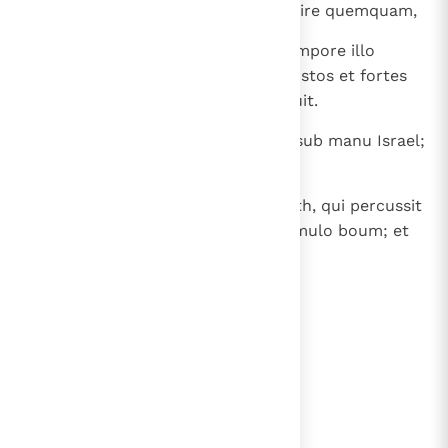
in Moab, et non dimiserunt transire quemquam,
29
sed percusserunt Moabitas in tempore illo
circiter decem milia, omnes robustos et fortes
viros. Nullus eorum evadere potuit.
30
Humiliatusque est Moab die illo sub manu Israel;
et quievit terra octoginta annis.
31
Post hunc fuit Samgar filius Anath, qui percussit
de Philisthim sescentos viros stimulo boum; et
ipse quoque salvum fecit Israel.
lees verder