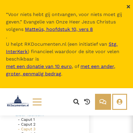
“
Voor niets hebt gij ontvangen, voor niets moet gij
geven.
” Evangelie van Onze Heer Jezus Christus
volgens
Matteüs, hoofdstuk 10, vers 8
Nova Vulgata
.
U helpt RKDocumenten.nl (een initiatief van
Stg.
InterKerk
) financieel waardoor de site voor velen
Inhoudsopgave
beschikbaar is
uitklappen
met een donatie van 10 euro
, of
met een ander,
groter, eenmalig bedrag
.
- Vetus Testamentum
- Liber Genesis
- Liber Exodus
- Liber Leviticus
- Liber Numeri
- Liber Deuteronomii
- Liber Iosue
Lezen
Over ons
- Liber Iudicum
- Caput 1
Documenten
Over RK Documenten
- Caput 2
- Caput 3
- Caput 3
Bijbel
Meedoen