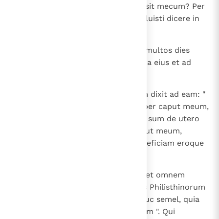
ames me, cum animus tuus non sit mecum? Per
tres vices mentitus es mihi et noluisti dicere in
quo sit tua maxima fortitudo ".
16
Cumque molesta ei esset et per multos dies
iugiter eum urgeret, defecit anima eius et ad
mortem usque lassata est.
17
Tunc aperiens ei totum cor suum dixit ad eam: "
Novacula numquam ascendit super caput meum,
quia nazaraeus consecratus Deo sum de utero
matris meae; si rasum fuerit caput meum,
recedet a me fortitudo mea, et deficiam eroque
ut ceteri homines ".
18
Videns illa quod confessus ei esset omnem
animum suum, misit ad principes Philisthinorum
atque mandavit: " Ascendite adhuc semel, quia
nunc mihi aperuit totum cor suum ". Qui