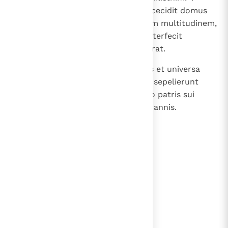
Concussisque fortiter columnis, cecidit domus
super omnes principes et ceteram multitudinem,
quae ibi erat; multoque plures interfecit
moriens, quam ante vivus occiderat.
31
Descendentes autem fratres eius et universa
cognatio tulerunt corpus eius et sepelierunt
inter Saraa et Esthaol in sepulcro patris sui
Manue; iudicavitque Israel viginti annis.
lees verder