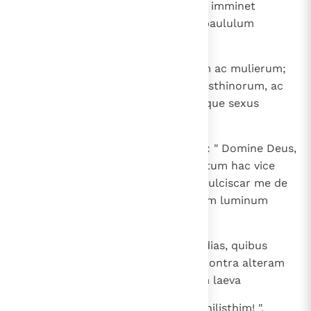
me, ut tangam columnas, quibus imminet
domus, et recliner super eas et paululum
requiescam ".
27
Domus autem plena erat virorum ac mulierum;
et erant ibi omnes principes Philisthinorum, ac
de tecto circiter tria milia utriusque sexus
spectabant ludentem Samson.
28
At ille invocavit Dominum dicens: " Domine Deus,
memento mei! Et redde mihi tantum hac vice
fortitudinem pristinam, Deus, ut ulciscar me de
Philisthim saltem pro uno duorum luminum
meorum! ".
29
Et tangens ambas columnas medias, quibus
innitebatur domus, obnixusque contra alteram
earum dextera et contra alteram laeva
30
ait: " Moriatur anima mea cum Philisthim! ".