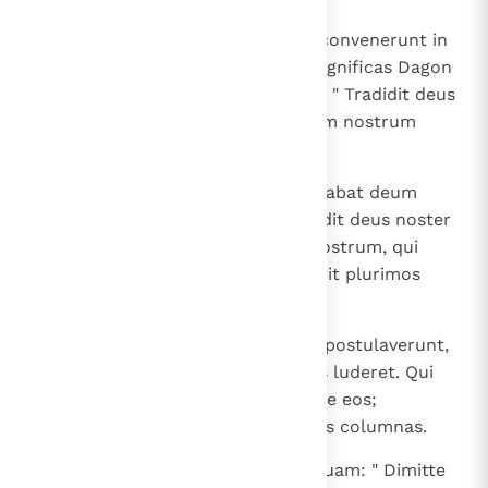
23
Principes autem Philisthinorum convenerunt in
unum, ut immolarent hostias magnificas Dagon
deo suo et epularentur dicentes: " Tradidit deus
noster in manus nostras inimicum nostrum
Samson ".
24
Quem etiam populus videns laudabat deum
suum eademque dicebat: " Tradidit deus noster
in manus nostras adversarium nostrum, qui
vastavit terram nostram et occidit plurimos
nostrum ".
25
Cum enim iam hilariores essent, postulaverunt,
ut vocaretur Samson et ante eos luderet. Qui
adductus de carcere ludebat ante eos;
feceruntque eum stare inter duas columnas.
26
Qui dixit puero tenenti manum suam: " Dimitte