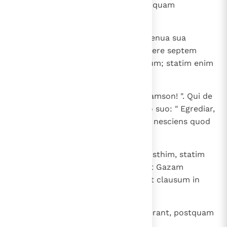
ascenderunt, assumpta pecunia, quam
promiserant.
19
At illa dormire eum fecit super genua sua
vocavitque tonsorem et fecit radere septem
crines eius et coepit humiliare eum; statim enim
ab eo fortitudo discessit.
20
Dixitque: " Philisthim super te, Samson! ". Qui de
somno consurgens dixit in animo suo: " Egrediar,
sicut ante feci, et me excutiam ", nesciens quod
Dominus recessisset ab eo.
21
Quem cum apprehendissent Philisthim, statim
eruerunt oculos eius et duxerunt Gazam
vinctum duabus catenis aeneis et clausum in
carcere molere fecerunt.
22
Iamque capilli eius renasci coeperant, postquam
rasi sunt.