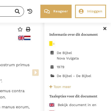
Reageer
Inloggen
RK Documenten stelt heel veel belangrijke
kerkelijke documenten van de Rooms
Informatie over dit document
Katholieke Kerk in het Nederlands
beschikbaar en is volledig afhankelijk van
donaties.
De Bijbel
Nova Vulgata
 nostrum primus
Ik help mee!
1979
De Bijbel - De Bijbel
".
Bron:
Toon meer
https://www.vatican.va/archive
gnemus contra
vulgata_index_lt.html, juni 2022
Taalopties voor dit document
on.
De teksten van de Vulgaat zijn
Bekijk document in en
n manus eorum,
Vaticaan zoals die waren op 14 