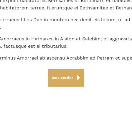
 expulit habitatores Bethsames et Bethanath et habitavit
bitatorem terrae, fueruntque ei Bethsamitae et Bethanit
orraeus filios Dan in montem nec dedit eis locum, ut ad 
.
Amorraeus in Hathares, in Aialon et Salebim; et aggravat
 factusque est ei tributarius.
erminus Amorraei ab ascensu Acrabbim ad Petram et super
lees verder