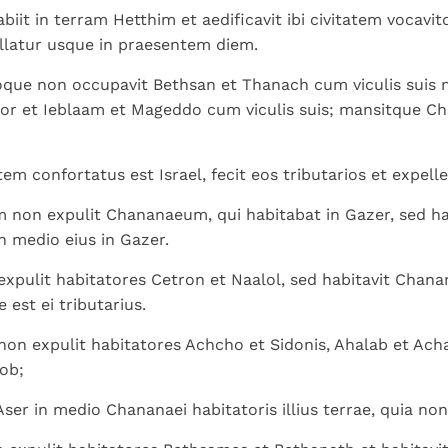
abiit in terram Hetthim et aedificavit ibi civitatem vocav
llatur usque in praesentem diem.
que non occupavit Bethsan et Thanach cum viculis suis n
or et Ieblaam et Mageddo cum viculis suis; mansitque Ch
m confortatus est Israel, fecit eos tributarios et expelle
 non expulit Chananaeum, qui habitabat in Gazer, sed ha
 medio eius in Gazer.
xpulit habitatores Cetron et Naalol, sed habitavit Chan
 est ei tributarius.
on expulit habitatores Achcho et Sidonis, Ahalab et Acha
ob;
Aser in medio Chananaei habitatoris illius terrae, quia no