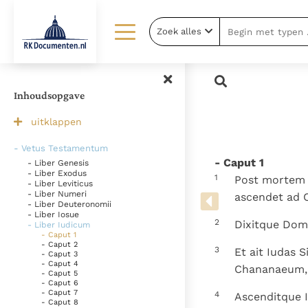
Zoek alles
Lezen
Over ons
Documenten
Over RK Documenten
Inhoudsopgave
Bijbel
Meedoen
uitklappen
Thema’s
Doneren
- Vetus Testamentum
- Caput 1
- Liber Genesis
Berichten
Nieuwsbrief
- Liber Exodus
1
Post mortem I
- Liber Leviticus
Denzinger
Gebruiksvoorwaarden
- Liber Numeri
ascendet ad 
- Liber Deuteronomii
- Liber Iosue
2
Dixitque Domi
- Liber Iudicum
- Caput 1
- Caput 2
3
Et ait Iudas 
- Caput 3
- Caput 4
Chananaeum, e
- Caput 5
- Caput 6
- Caput 7
4
Ascenditque 
- Caput 8