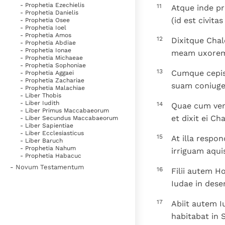
- Prophetia Ezechielis
11
Atque inde pr
- Prophetia Danielis
(id est civita
- Prophetia Osee
- Prophetia Ioel
- Prophetia Amos
12
Dixitque Chal
- Prophetia Abdiae
- Prophetia Ionae
meam uxorem
- Prophetia Michaeae
- Prophetia Sophoniae
13
Cumque cepiss
- Prophetia Aggaei
- Prophetia Zachariae
suam coniug
- Prophetia Malachiae
- Liber Thobis
- Liber Iudith
14
Quae cum veni
- Liber Primus Maccabaeorum
et dixit ei Ch
- Liber Secundus Maccabaeorum
- Liber Sapientiae
- Liber Ecclesiasticus
15
At illa respo
- Liber Baruch
- Prophetia Nahum
irriguam aquis
- Prophetia Habacuc
- Novum Testamentum
16
Filii autem H
Iudae in dese
17
Abiit autem 
habitabat in