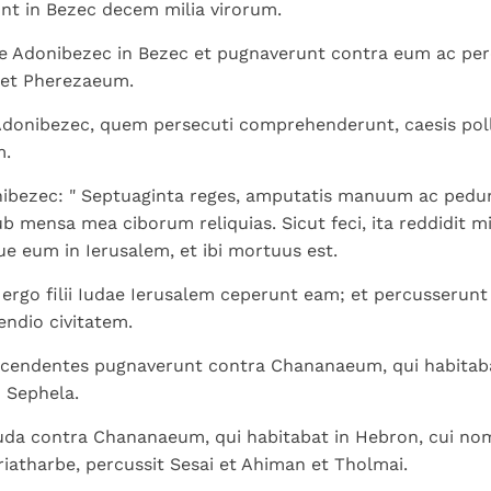
nt in Bezec decem milia virorum.
e Adonibezec in Bezec et pugnaverunt contra eum ac pe
et Pherezaeum.
Adonibezec, quem persecuti comprehenderunt, caesis po
m.
ibezec: " Septuaginta reges, amputatis manuum ac pedum
b mensa mea ciborum reliquias. Sicut feci, ita reddidit mi
 eum in Ierusalem, et ibi mortuus est.
rgo filii Iudae Ierusalem ceperunt eam; et percusserunt i
endio civitatem.
scendentes pugnaverunt contra Chananaeum, qui habitaba
n Sephela.
uda contra Chananaeum, qui habitabat in Hebron, cui nom
riatharbe, percussit Sesai et Ahiman et Tholmai.