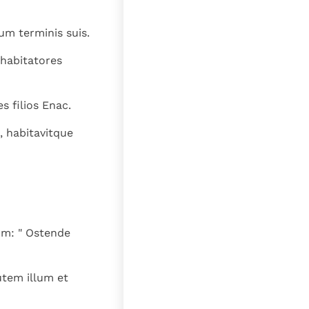
m terminis suis.
 habitatores
s filios Enac.
 habitavitque
um: " Ostende
utem illum et