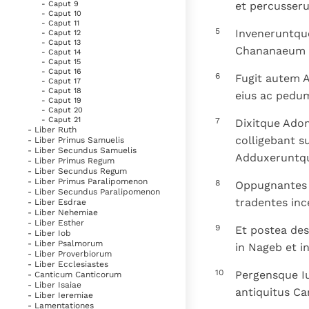
et percusseru
- Caput 9
- Caput 10
- Caput 11
5
Inveneruntqu
- Caput 12
- Caput 13
Chananaeum 
- Caput 14
- Caput 15
- Caput 16
6
Fugit autem 
- Caput 17
- Caput 18
eius ac pedu
- Caput 19
- Caput 20
- Caput 21
7
Dixitque Adon
- Liber Ruth
colligebant su
- Liber Primus Samuelis
- Liber Secundus Samuelis
Adduxeruntque
- Liber Primus Regum
- Liber Secundus Regum
- Liber Primus Paralipomenon
8
Oppugnantes e
- Liber Secundus Paralipomenon
tradentes inc
- Liber Esdrae
- Liber Nehemiae
- Liber Esther
9
Et postea de
- Liber Iob
- Liber Psalmorum
in Nageb et i
- Liber Proverbiorum
- Liber Ecclesiastes
10
Pergensque I
- Canticum Canticorum
- Liber Isaiae
antiquitus Ca
- Liber Ieremiae
- Lamentationes