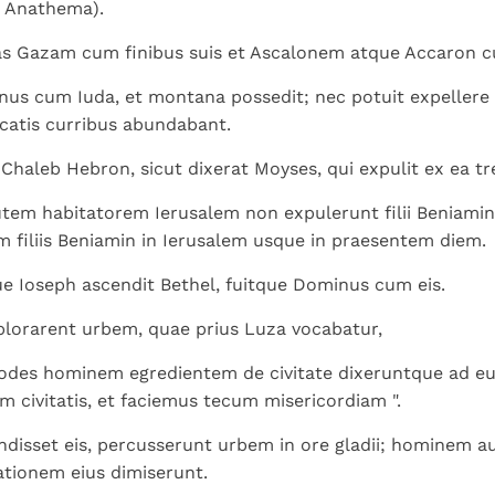
t Anathema).
as Gazam cum finibus suis et Ascalonem atque Accaron cu
us cum Iuda, et montana possedit; nec potuit expellere
alcatis curribus abundabant.
haleb Hebron, sicut dixerat Moyses, qui expulit ex ea tre
em habitatorem Ierusalem non expulerunt filii Beniamin,
 filiis Beniamin in Ierusalem usque in praesentem diem.
 Ioseph ascendit Bethel, fuitque Dominus cum eis.
lorarent urbem, quae prius Luza vocabatur,
todes hominem egredientem de civitate dixeruntque ad e
um civitatis, et faciemus tecum misericordiam ".
disset eis, percusserunt urbem in ore gladii; hominem a
ionem eius dimiserunt.