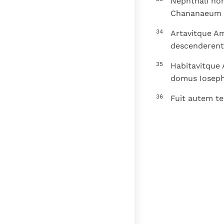
Nephthali non
Chananaeum ha
34
Artavitque Am
descenderent
35
Habitavitque 
domus Ioseph,
36
Fuit autem t