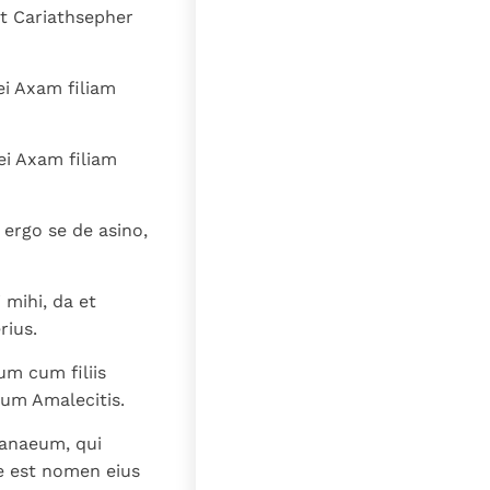
lat
at Cariathsepher
ei Axam filiam
ei Axam filiam
 ergo se de asino,
 mihi, da et
rius.
um cum filiis
cum Amalecitis.
nanaeum, qui
e est nomen eius