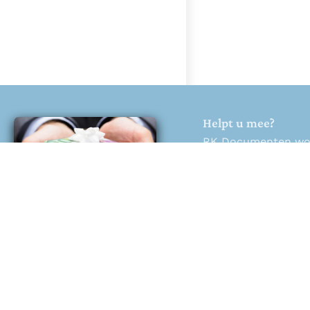
Helpt u mee?
RK Documenten wordt
Help ons en doneer
Doneren