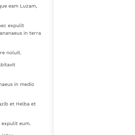
itque eam Luzam,
ec expulit
ananaeus in terra
re noluit.
bitavit
anaeus in medio
zib et Helba et
n expulit eum.