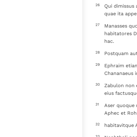
26
Qui dimissus 
quae ita appe
27
Manasses quo
habitatores D
hac.
28
Postquam aute
29
Ephraim etiam
Chananaeus in
30
Zabulon non e
eius factusque
31
Aser quoque n
Aphec et Roh
32
habitavitque 
33