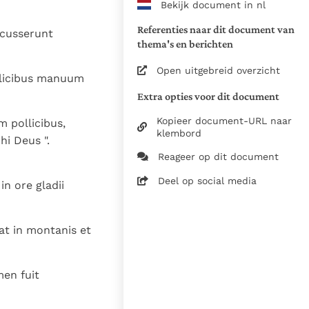
Bekijk document in nl
www.vatican.va/archive/bible/
vulgata_vetus-testamentum_lt.
Referenties naar dit document van
rcusserunt
www.vatican.va/archive/bible/
thema's en berichten
vulgata_novum-testamentum_lt
Open uitgebreid overzicht
llicibus manuum
Voor de versnummering op deze
Extra opties voor dit document
aansluiting gezocht bij de Willi
om de teksten van de Willibror
Kopieer document-URL naar
 pollicibus,
naast elkaar te kunnen present
klembord
hi Deus ".
Reageer op dit document
Daar waar de versnummering v
elkaar afwijken is dus die van
Deel op social media
n ore gladii
in de Vulgaatversie, het oorsp
haakjes is weergegeven.
Zie de gebruiksvoorwaarden v
t in montanis et
1979
28-12-2014
en fuit
5061