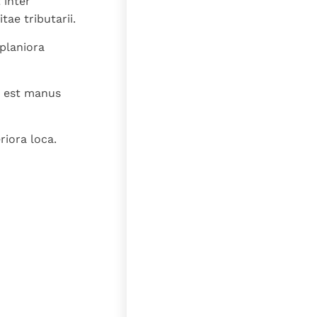
 inter
ae tributarii.
planiora
a est manus
iora loca.