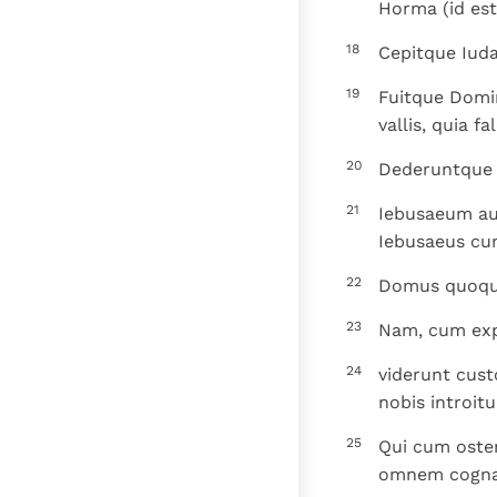
Horma (id es
18
Cepitque Iud
19
Fuitque Domin
vallis, quia f
20
Dederuntque C
21
Iebusaeum aut
Iebusaeus cum
22
Domus quoque
23
Nam, cum exp
24
viderunt cus
nobis introit
25
Qui cum osten
omnem cognat