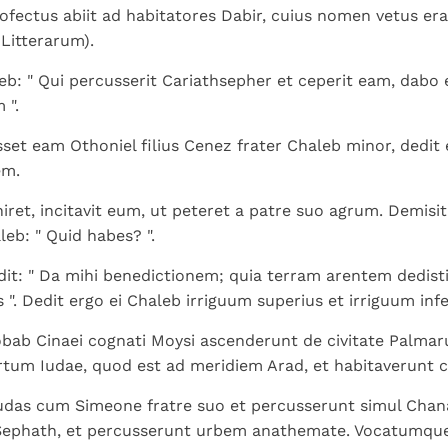
ofectus abiit ad habitatores Dabir, cuius nomen vetus er
s Litterarum).
eb: " Qui percusserit Cariathsepher et ceperit eam, dabo 
 ".
et eam Othoniel filius Cenez frater Chaleb minor, dedit 
em.
ret, incitavit eum, ut peteret a patre suo agrum. Demisit
aleb: " Quid habes? ".
ndit: " Da mihi benedictionem; quia terram arentem dedisti
 ". Dedit ergo ei Chaleb irriguum superius et irriguum infe
obab Cinaei cognati Moysi ascenderunt de civitate Palmar
rtum Iudae, quod est ad meridiem Arad, et habitaverunt 
Iudas cum Simeone fratre suo et percusserunt simul Cha
 Sephath, et percusserunt urbem anathemate. Vocatumqu