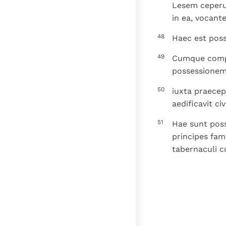
Lesem ceperun
in ea, vocant
48
Haec est poss
49
Cumque comple
possessionem 
50
iuxta praece
aedificavit ci
51
Hae sunt poss
principes fam
tabernaculi c