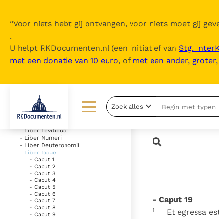
“
Voor niets hebt gij ontvangen, voor niets moet gij geve
.
U helpt RKDocumenten.nl (een initiatief van
Stg. Inter
met een donatie van 10 euro
, of
met een ander, groter
Inhoudsopgave
uitklappen
- Vetus Testamentum
Zoek alles
- Liber Genesis
- Liber Exodus
Lezen
Over ons
- Liber Leviticus
- Liber Numeri
- Liber Deuteronomii
Documenten
Over RK Documenten
- Liber Iosue
- Caput 1
Bijbel
Meedoen
- Caput 2
- Caput 3
- Caput 4
Thema’s
Doneren
- Caput 5
- Caput 6
- Caput 19
- Caput 7
Berichten
Nieuwsbrief
- Caput 8
1
Et egressa es
- Caput 9