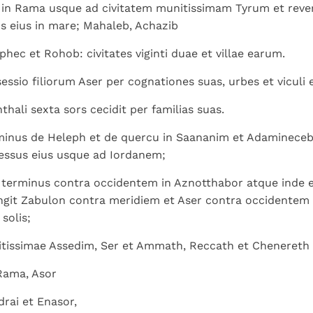
 in Rama usque ad civitatem munitissimam Tyrum et rever
s eius in mare; Mahaleb, Achazib
hec et Rohob: civitates viginti duae et villae earum.
essio filiorum Aser per cognationes suas, urbes et viculi
hali sexta sors cecidit per familias suas.
minus de Heleph et de quercu in Saananim et Adamineceb
essus eius usque ad Iordanem;
 terminus contra occidentem in Aznotthabor atque inde e
ingit Zabulon contra meridiem et Aser contra occidentem
solis;
itissimae Assedim, Ser et Ammath, Reccath et Chenereth
Rama, Asor
drai et Enasor,