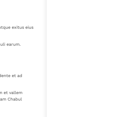
tque exitus eius
culi earum.
dente et ad
n et vallem
evam Chabul