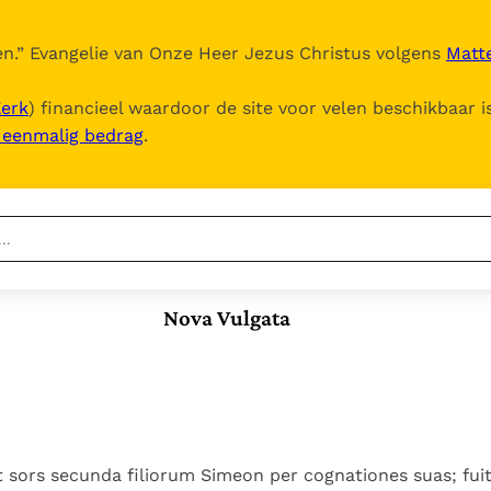
n.
” Evangelie van Onze Heer Jezus Christus volgens
Matte
Kerk
) financieel waardoor de site voor velen beschikbaar i
, eenmalig bedrag
.
Nieuwste
Berichten
Nova Vulgata
Documenten
Het Vaticaan publiceert
een nieuwe Latijnse
5. Het gebed van de
Vaticaanse financiële
uitgave van het Romeins
Kerk
waakhond verliest
In Christus wordt
martyrologium
Paus spreekt het
autonomie
onze honger vervuld
Wereldvoedselprogramma
Leer de kostbare
Paus Leo XIV in Pavia: "De
toe
parel van Gods
t sors secunda filiorum Simeon per cognationes suas; fui
stad is zowel een gave
Gods Koninkrijk