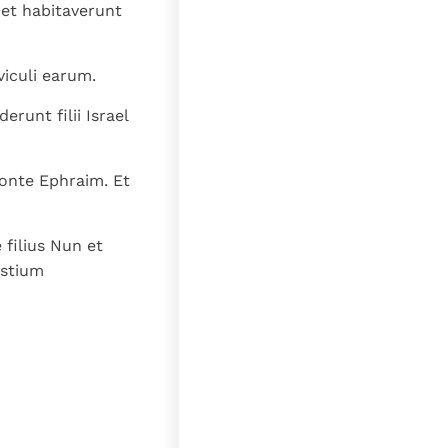
et habitaverunt
viculi earum.
runt filii Israel
onte Ephraim. Et
 filius Nun et
ostium