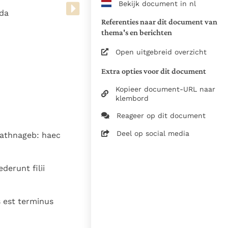
Bekijk document in nl
www.vatican.va/archive/bible/
ada
vulgata_vetus-testamentum_lt.
Referenties naar dit document van
www.vatican.va/archive/bible/
thema's en berichten
vulgata_novum-testamentum_lt
Open uitgebreid overzicht
Voor de versnummering op deze
Extra opties voor dit document
aansluiting gezocht bij de Willi
om de teksten van de Willibror
Kopieer document-URL naar
naast elkaar te kunnen present
klembord
Reageer op dit document
Daar waar de versnummering v
elkaar afwijken is dus die van
Deel op social media
mathnageb: haec
in de Vulgaatversie, het oorsp
haakjes is weergegeven.
Zie de gebruiksvoorwaarden v
derunt filii
1979
s est terminus
28-12-2014
5061