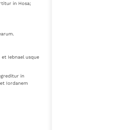
titur in Hosa;
 earum.
 et Iebnael usque
greditur in
 et Iordanem