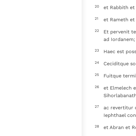
20
et Rabbith et
21
et Rameth et
22
Et pervenit t
ad Iordanem; 
23
Haec est poss
24
Ceciditque so
25
Fuitque termi
26
et Elmelech e
Sihorlabanath
27
ac revertitur
Iephthael con
28
et Abran et 