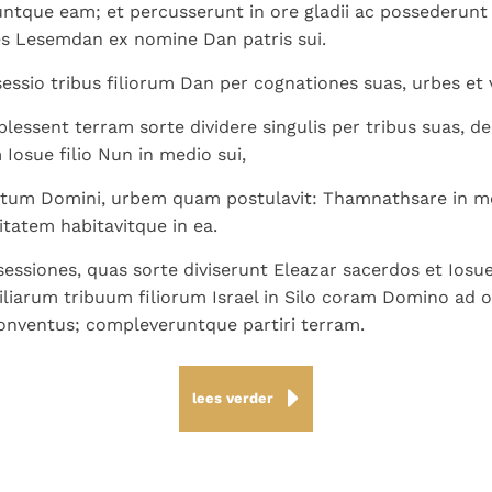
tque eam; et percusserunt in ore gladii ac possederunt 
es Lesemdan ex nomine Dan patris sui.
essio tribus filiorum Dan per cognationes suas, urbes et 
ssent terram sorte dividere singulis per tribus suas, dede
Iosue filio Nun in medio sui,
ptum Domini, urbem quam postulavit: Thamnathsare in m
vitatem habitavitque in ea.
essiones, quas sorte diviserunt Eleazar sacerdos et Iosue
iliarum tribuum filiorum Israel in Silo coram Domino ad 
onventus; compleveruntque partiri terram.
lees verder