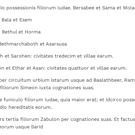
Paus in Pavia: St.
koninkrijk te
als een taak"
groeit stilletjes door
o possessionis filiorum Iudae. Bersabee et Sama et Mol
Augustinus toont ons de
herkennen
De mystiek. De
liefde, niet door
noodzaak om "naar het
mystieke
t Bala et Esem
dwang
innerlijk" toe te keren.
verschijnselen en de
t Bethul et Horma
heiligheid
 Bethmarchaboth et Asarsusa
h et Sarohen: civitates tredecim et villae earum.
 et Ethar et Asan: civitates quattuor et villae earum.
 per circuitum urbium istarum usque ad Baalathbeer, Ra
 filiorum Simeon iuxta cognationes suas.
funiculo filiorum Iudae, quia maior erat; et idcirco posse
io hereditatis eorum.
rs tertia filiorum Zabulon per cognationes suas. Et factu
 eorum usque Sarid