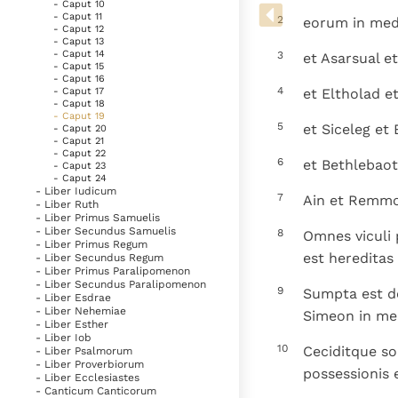
Denzinger
Gebruiksvoorwaarden
- Caput 10
- Caput 11
2
eorum in medi
- Caput 12
- Caput 13
- Caput 14
3
et Asarsual e
- Caput 15
- Caput 16
4
et Eltholad e
- Caput 17
- Caput 18
- Caput 19
5
et Siceleg et
- Caput 20
- Caput 21
- Caput 22
6
et Bethlebaot
- Caput 23
- Caput 24
- Liber Iudicum
7
Ain et Remmon
- Liber Ruth
- Liber Primus Samuelis
- Liber Secundus Samuelis
8
Omnes viculi
- Liber Primus Regum
est hereditas
- Liber Secundus Regum
- Liber Primus Paralipomenon
- Liber Secundus Paralipomenon
9
Sumpta est de 
- Liber Esdrae
- Liber Nehemiae
Simeon in med
- Liber Esther
- Liber Iob
10
Ceciditque so
- Liber Psalmorum
- Liber Proverbiorum
possessionis
- Liber Ecclesiastes
- Canticum Canticorum