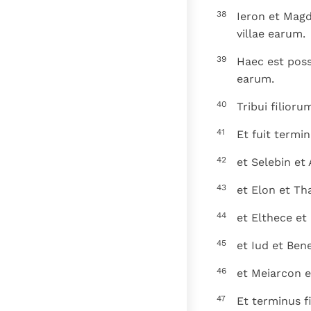
38
Ieron et Magd
villae earum.
39
Haec est poss
earum.
40
Tribui filior
41
Et fuit termin
42
et Selebin et 
43
et Elon et T
44
et Elthece et
45
et Iud et Be
46
et Meiarcon e
47
Et terminus f