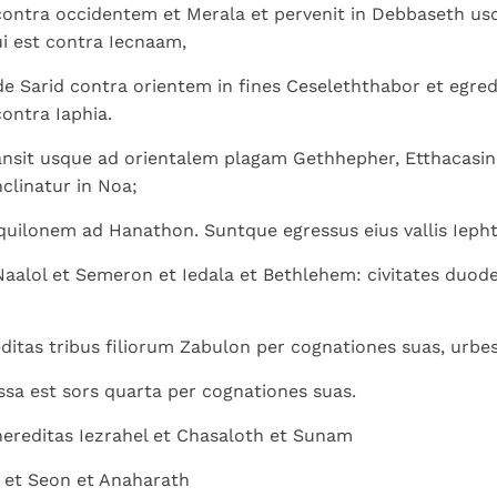
contra occidentem et Merala et pervenit in Debbaseth us
i est contra Iecnaam,
 de Sarid contra orientem in fines Ceseleththabor et egre
ontra Iaphia.
ansit usque ad orientalem plagam Gethhepher, Etthacasin 
clinatur in Noa;
aquilonem ad Hanathon. Suntque egressus eius vallis Iepht
Naalol et Semeron et Iedala et Bethlehem: civitates duode
ditas tribus filiorum Zabulon per cognationes suas, urbes
ssa est sors quarta per cognationes suas.
hereditas Iezrahel et Chasaloth et Sunam
 et Seon et Anaharath