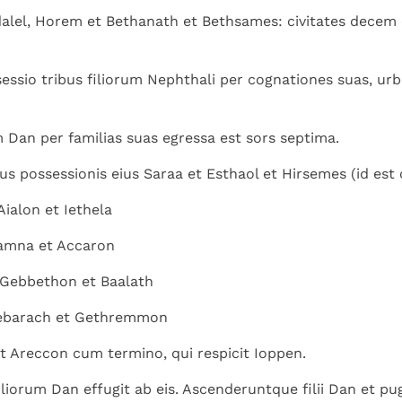
alel, Horem et Bethanath et Bethsames: civitates decem
essio tribus filiorum Nephthali per cognationes suas, urbe
um Dan per familias suas egressa est sors septima.
us possessionis eius Saraa et Esthaol et Hirsemes (id est c
Aialon et Iethela
hamna et Accaron
 Gebbethon et Baalath
nebarach et Gethremmon
t Areccon cum termino, qui respicit Ioppen.
iliorum Dan effugit ab eis. Ascenderuntque filii Dan et p