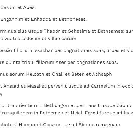
 Cesion et Abes
 Engannim et Enhadda et Bethpheses.
erminus eius usque Thabor et Sehesima et Bethsames; sun
civitates sedecim et villae earum.
essio filiorum Issachar per cognationes suas, urbes et vi
rs quinta tribui filiorum Aser per cognationes suas.
nus eorum Helcath et Chali et Beten et Achsaph
t Amaad et Masal et pervenit usque ad Carmelum in occi
;
 contra orientem in Bethdagon et pertransit usque Zabulo
tra aquilonem in Bethemec et Neiel. Egrediturque ad la
Rohob et Hamon et Cana usque ad Sidonem magnam