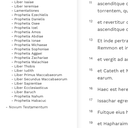
- Liber Isaiae
11
ascenditque 
- Liber Ieremiae
torrentem, qu
- Lamentationes
- Prophetia Ezechielis
- Prophetia Danielis
12
et revertitur
- Prophetia Osee
- Prophetia Ioel
ascenditque c
- Prophetia Amos
- Prophetia Abdiae
13
Et inde pertr
- Prophetia Ionae
- Prophetia Michaeae
Remmon et in
- Prophetia Sophoniae
- Prophetia Aggaei
- Prophetia Zachariae
14
et vergit ad 
- Prophetia Malachiae
- Liber Thobis
15
et Cateth et 
- Liber Iudith
- Liber Primus Maccabaeorum
earum.
- Liber Secundus Maccabaeorum
- Liber Sapientiae
- Liber Ecclesiasticus
16
Haec est here
- Liber Baruch
- Prophetia Nahum
17
Issachar egre
- Prophetia Habacuc
- Novum Testamentum
18
Fuitque eius 
19
et Hapharaim