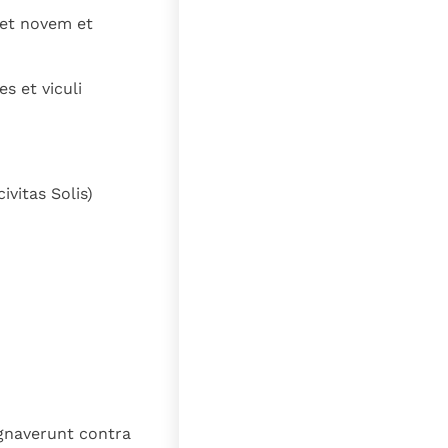
 et novem et
s et viculi
ivitas Solis)
ugnaverunt contra