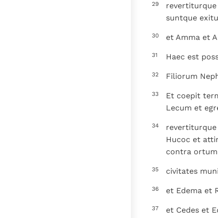
29
revertiturque
suntque exitu
30
et Amma et Ap
31
Haec est poss
32
Filiorum Nepht
33
Et coepit ter
Lecum et egr
34
revertiturque
Hucoc et att
contra ortum 
35
civitates mun
36
et Edema et 
37
et Cedes et E