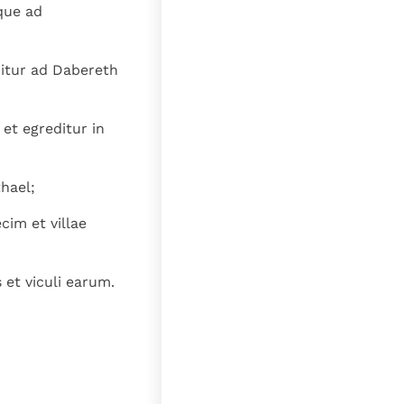
lat
que ad
ditur ad Dabereth
et egreditur in
hael;
cim et villae
 et viculi earum.