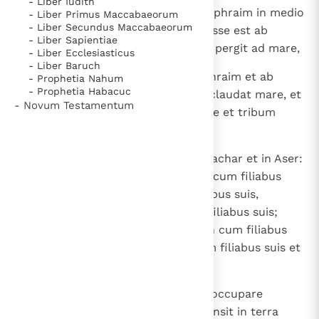
- Liber Iudith
meridie torrentis civitates sunt Ephraim in medio
- Liber Primus Maccabaeorum
- Liber Secundus Maccabaeorum
urbium Manasse. Terminus Manasse est ab
- Liber Sapientiae
aquilone torrentis, et exitus eius pergit ad mare,
- Liber Ecclesiasticus
- Liber Baruch
10
ita ut ab austro sit possessio Ephraim et ab
- Prophetia Nahum
- Prophetia Habacuc
aquilone Manasse, et utramque claudat mare, et
- Novum Testamentum
attingunt tribum Aser ab aquilone et tribum
Issachar ab oriente.
11
Fuitque hereditas Manasse in Issachar et in Aser:
Bethsan et filiae eius et Ieblaam cum filiabus
suis et habitatores Dor cum filiabus suis,
habitatores quoque Endor cum filiabus suis;
similiterque habitatores Thanach cum filiabus
suis et habitatores Mageddo cum filiabus suis et
tertia pars regionis Nopheth.
12
Nec potuerunt filii Manasse has occupare
civitates, sed Chananaeus permansit in terra