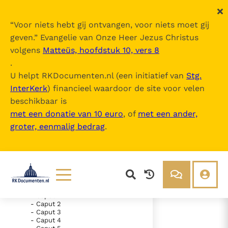
“
Voor niets hebt gij ontvangen, voor niets moet gij
geven.
” Evangelie van Onze Heer Jezus Christus
volgens
Matteüs, hoofdstuk 10, vers 8
Nova Vulgata
.
U helpt RKDocumenten.nl (een initiatief van
Stg.
InterKerk
) financieel waardoor de site voor velen
Inhoudsopgave
beschikbaar is
uitklappen
met een donatie van 10 euro
, of
met een ander,
groter, eenmalig bedrag
.
- Vetus Testamentum
- Liber Genesis
- Liber Exodus
- Liber Leviticus
- Liber Numeri
- Liber Deuteronomii
- Liber Iosue
Lezen
Over ons
- Caput 1
- Caput 2
Documenten
Over RK Documenten
- Caput 3
- Caput 4
- Caput 17
Bijbel
Meedoen