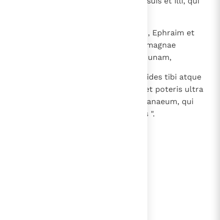
campestri, Bethsan cum filiabus suis et illi, qui
sunt in planitie Iezrahel ".
17
Dixitque Iosue ad domum Ioseph, Ephraim et
Manasse: "Populus multus es et magnae
fortitudinis; non habebis sortem unam,
18
sed transibis ad montem et succides tibi atque
purgabis ad habitandum spatia; et poteris ultra
procedere cum subverteris Chananaeum, qui
ferreos habet currus et est fortis ".
lees verder