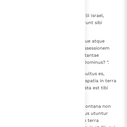
ista.
13
Postquam autem convaluerunt filii Israel,
subiecerunt Chananaeos et fecerunt sibi
tributarios nec expulerunt eos.
14
Locutique sunt filii Ioseph ad Iosue atque
dixerunt: " Quare dedisti mihi possessionem
sortis et funiculi unius, cum sim tantae
multitudinis et benedixerit mihi Dominus? ".
15
Ad quos Iosue ait: " Si populus multus es,
ascende in silvam et succide tibi spatia in terra
Pherezaei et Raphaim, quia angusta est tibi
possessio montis Ephraim ".
16
Cui responderunt filii Ioseph: " Montana non
sufficiunt nobis, et ferreis curribus utuntur
omnes Chananaei, qui habitant in terra