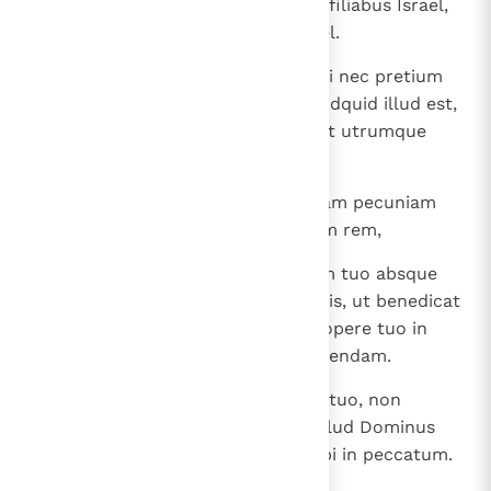
18
Non erit prostibulum sacrum de filiabus Israel,
nec scortator sacer de filiis Israel.
19
Non offeres mercedem prostibuli nec pretium
canis in domo Domini Dei tui, quidquid illud est,
quod voveris, quia abominatio est utrumque
apud Dominum Deum tuum.
20
Non fenerabis fratri tuo ad usuram pecuniam
nec alimenta nec quamlibet aliam rem,
21
sed alieno fenerabis. Fratri autem tuo absque
usura id, quo indiget, commodabis, ut benedicat
tibi Dominus Deus tuus in omni opere tuo in
terra, ad quam ingredieris possidendam.
22
Cum voveris votum Domino Deo tuo, non
tardabis reddere; quia requiret illud Dominus
Deus tuus a te, et reputabitur tibi in peccatum.