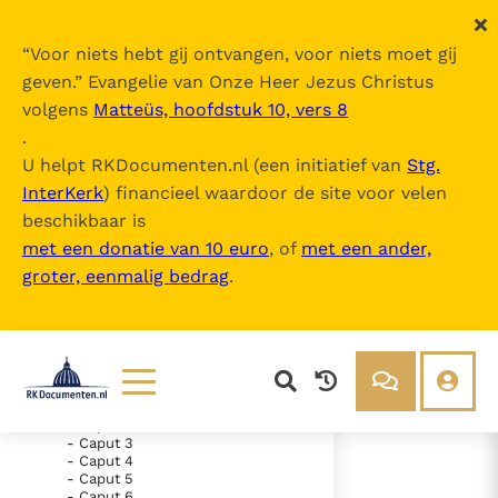
“
Voor niets hebt gij ontvangen, voor niets moet gij
geven.
” Evangelie van Onze Heer Jezus Christus
volgens
Matteüs, hoofdstuk 10, vers 8
Nova Vulgata
.
U helpt RKDocumenten.nl (een initiatief van
Stg.
InterKerk
) financieel waardoor de site voor velen
Inhoudsopgave
beschikbaar is
uitklappen
met een donatie van 10 euro
, of
met een ander,
groter, eenmalig bedrag
.
- Vetus Testamentum
- Liber Genesis
- Liber Exodus
- Liber Leviticus
- Liber Numeri
- Liber Deuteronomii
- Caput 1
- Caput 2
Lezen
Over ons
- Caput 3
- Caput 4
Documenten
Over RK Documenten
- Caput 5
- Caput 23
Bijbel
Meedoen
- Caput 6