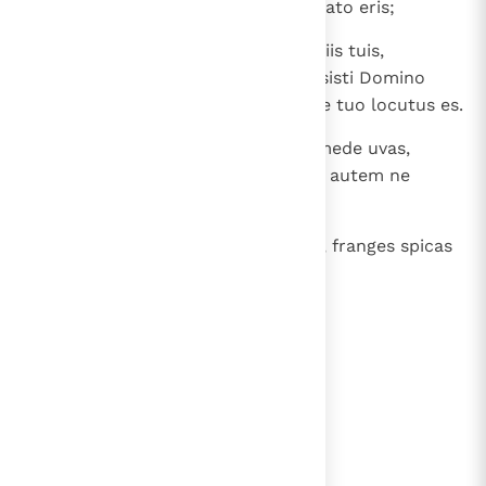
23
Si nolueris polliceri, absque peccato eris;
24
quod autem egressum est de labiis tuis,
observabis et facies, sicut promisisti Domino
Deo tuo: propria voluntate et ore tuo locutus es.
25
Ingressus vineam proximi tui comede uvas,
quantum tibi placuerit; in sporta autem ne
efferas tecum.
26
Si intraveris in segetem amici tui, franges spicas
manu; falce autem non metes.
lees verder