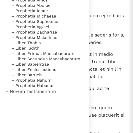
occasum regredietur in castra.
- Prophetia Abdiae
- Prophetia Ionae
13
Habebis locum extra castra, ad quem egrediaris
- Prophetia Michaeae
- Prophetia Sophoniae
ad requisita naturae
- Prophetia Aggaei
- Prophetia Zachariae
14
gerens paxillum in balteo; cumque sederis foris,
- Prophetia Malachiae
fodies foveam et egesta humo operies.
- Liber Thobis
- Liber Iudith
- Liber Primus Maccabaeorum
15
Dominus enim Deus tuus ambulat in medio
- Liber Secundus Maccabaeorum
castrorum tuorum, ut eruat te et tradat tibi
- Liber Sapientiae
inimicos tuos; sint castra tua sancta, et nihil in
- Liber Ecclesiasticus
- Liber Baruch
eis videat foeditatis nec derelinquat te.
- Prophetia Nahum
- Prophetia Habacuc
16
Non trades servum domino suo, qui ad te
- Novum Testamentum
confugerit:
17
habitabit tecum in medio tui in loco, quem
elegerit in una urbium tuarum, quae placuerit ei,
nec contristes eum.