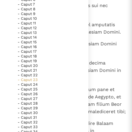
- Caput 7
1
Non accipiet homo uxorem patris sui nec
Thema’s
Doneren
- Caput 8
revelabit operi mentum eius.
- Caput 9
Berichten
Nieuwsbrief
- Caput 10
- Caput 11
2
Non intrabit eunuchus, attritis vel amputatis
Denzinger
Gebruiksvoorwaarden
- Caput 12
testiculis et absciso veretro, ecclesiam Domini.
- Caput 13
- Caput 14
Nieuwste Documenten
- Caput 15
3
Non ingredietur mamzer in ecclesiam Domini
- Caput 16
5. Het gebed van de Kerk
neque decima generatione.
- Caput 17
- Caput 18
In Christus wordt onze honger vervuld
- Caput 19
4
Ammonites et Moabites etiam in decima
- Caput 20
Leer de kostbare parel van Gods koninkrijk te
generatione non intrabunt ecclesiam Domini in
- Caput 21
herkennen
- Caput 22
Gods Koninkrijk groeit stilletjes door liefde, niet door
aeternum,
- Caput 23
dwang
- Caput 24
De mystiek. De mystieke verschijnselen en de
5
quia noluerunt vobis occurrere cum pane et
- Caput 25
heiligheid
- Caput 26
aqua in via, quando egressi estis de Aegypto, et
- Caput 27
Berichten
- Caput 28
quia conduxerunt contra te Balaam filium Beor
- Caput 29
Het Vaticaan publiceert een nieuwe Latijnse uitgave
de Phethor in Aramnaharaim, ut malediceret tibi;
- Caput 30
van het Romeins martyrologium
- Caput 31
Vaticaanse financiële waakhond verliest autonomie
- Caput 32
6
et noluit Dominus Deus tuus audire Balaam
Paus spreekt het Wereldvoedselprogramma toe
- Caput 33
vertitque tibi maledictionem eius in
- Caput 34