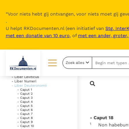
“
Voor niets hebt gij ontvangen, voor niets moet gij geve
.
U helpt RKDocumenten.nl (een initiatief van
Stg. Inter
met een donatie van 10 euro
, of
met een ander, groter
Inhoudsopgave
uitklappen
- Vetus Testamentum
Zoek alles
- Liber Genesis
- Liber Exodus
Lezen
Over ons
- Liber Leviticus
- Liber Numeri
- Liber Deuteronomii
Documenten
Over RK Documenten
- Caput 1
- Caput 2
Bijbel
Meedoen
- Caput 3
- Caput 4
- Caput 5
Thema’s
Doneren
- Caput 6
- Caput 7
- Caput 18
- Caput 8
Berichten
Nieuwsbrief
- Caput 9
1
Non habebunt 
- Caput 10