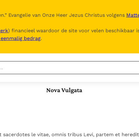
n.
” Evangelie van Onze Heer Jezus Christus volgens
Matte
Kerk
) financieel waardoor de site voor velen beschikbaar i
, eenmalig bedrag
.
Nieuwste
Berichten
Nova Vulgata
Documenten
Het Vaticaan publiceert
een nieuwe Latijnse
5. Het gebed van de
Vaticaanse financiële
uitgave van het Romeins
Kerk
waakhond verliest
In Christus wordt
martyrologium
Paus spreekt het
autonomie
onze honger vervuld
Wereldvoedselprogramma
Leer de kostbare
Paus Leo XIV in Pavia: "De
toe
parel van Gods
sacerdotes le vitae, omnis tribus Levi, partem et hered
stad is zowel een gave
Gods Koninkrijk