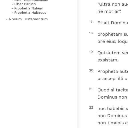
"Ultra non a
- Liber Baruch
- Prophetia Nahum
ne moriar".
- Prophetia Habacuc
- Novum Testamentum
17
Et ait Dominu
18
prophetam su
ore eius, loq
19
Qui autem ver
exsistam.
20
Propheta aute
praecepi illi 
21
Quod si tacit
Dominus non e
22
hoc habebis s
hoc Dominus n
non timebis 