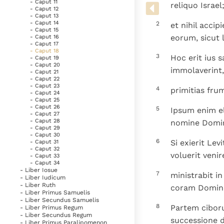
Denzinger
Gebruiksvoorwaarden
- Caput 11
reliquo Israel
- Caput 12
- Caput 13
- Caput 14
2
et nihil acci
- Caput 15
eorum, sicut l
- Caput 16
- Caput 17
- Caput 18
3
Hoc erit ius 
- Caput 19
- Caput 20
immolaverint,
- Caput 21
- Caput 22
- Caput 23
4
primitias frum
- Caput 24
- Caput 25
- Caput 26
5
Ipsum enim el
- Caput 27
- Caput 28
nomine Domini
- Caput 29
- Caput 30
6
Si exierit Le
- Caput 31
- Caput 32
voluerit veni
- Caput 33
- Caput 34
- Liber Iosue
7
ministrabit in
- Liber Iudicum
- Liber Ruth
coram Domin
- Liber Primus Samuelis
- Liber Secundus Samuelis
8
Partem ciboru
- Liber Primus Regum
- Liber Secundus Regum
successione d
- Liber Primus Paralipomenon