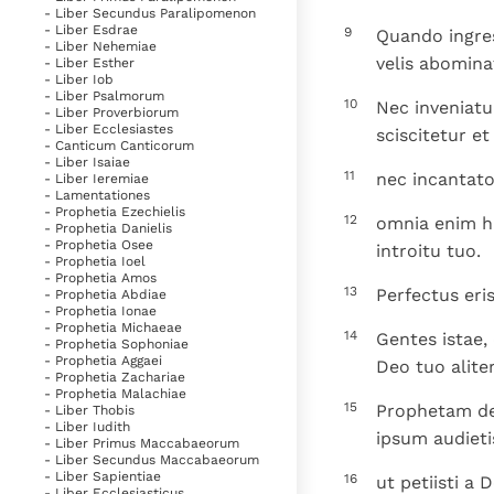
- Liber Secundus Paralipomenon
- Liber Esdrae
9
Quando ingres
- Liber Nehemiae
velis abomina
- Liber Esther
- Liber Iob
- Liber Psalmorum
10
Nec inveniatu
- Liber Proverbiorum
- Liber Ecclesiastes
sciscitetur e
- Canticum Canticorum
- Liber Isaiae
11
nec incantato
- Liber Ieremiae
- Lamentationes
- Prophetia Ezechielis
12
omnia enim ha
- Prophetia Danielis
- Prophetia Osee
introitu tuo.
- Prophetia Ioel
- Prophetia Amos
13
Perfectus er
- Prophetia Abdiae
- Prophetia Ionae
- Prophetia Michaeae
14
Gentes istae,
- Prophetia Sophoniae
- Prophetia Aggaei
Deo tuo aliter
- Prophetia Zachariae
- Prophetia Malachiae
15
Prophetam de 
- Liber Thobis
- Liber Iudith
ipsum audieti
- Liber Primus Maccabaeorum
- Liber Secundus Maccabaeorum
- Liber Sapientiae
16
ut petiisti a
- Liber Ecclesiasticus