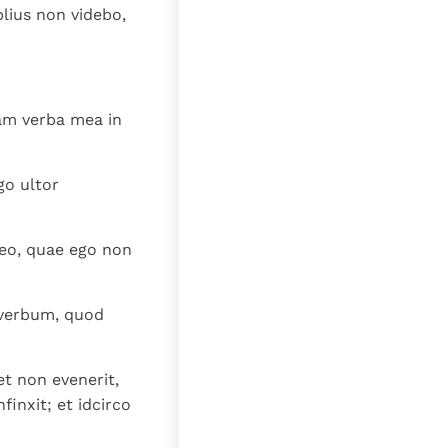
ius non videbo,
am verba mea in
go ultor
meo, quae ego non
 verbum, quod
et non evenerit,
inxit; et idcirco