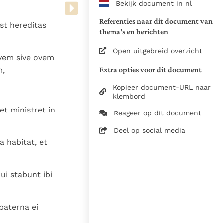
Bekijk document in nl
www.vatican.va/archive/bible/
vulgata_vetus-testamentum_lt.
Referenties naar dit document van
st hereditas
www.vatican.va/archive/bible/
thema's en berichten
vulgata_novum-testamentum_lt
Open uitgebreid overzicht
ovem sive ovem
Voor de versnummering op deze
Extra opties voor dit document
m,
aansluiting gezocht bij de Willi
om de teksten van de Willibror
Kopieer document-URL naar
naast elkaar te kunnen present
klembord
et ministret in
Reageer op dit document
Daar waar de versnummering v
elkaar afwijken is dus die van
Deel op social media
in de Vulgaatversie, het oorsp
a habitat, et
haakjes is weergegeven.
Zie de gebruiksvoorwaarden v
ui stabunt ibi
1979
28-12-2014
paterna ei
5061