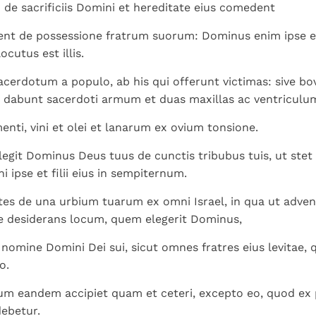
Paus in Pavia: St.
koninkrijk te
; de sacrificiis Domini et hereditate eius comedent
als een taak"
groeit stilletjes door
Augustinus toont ons de
herkennen
De mystiek. De
liefde, niet door
pient de possessione fratrum suorum: Dominus enim ipse e
noodzaak om "naar het
mystieke
dwang
ocutus est illis.
innerlijk" toe te keren.
verschijnselen en de
heiligheid
sacerdotum a populo, ab his qui offerunt victimas: sive b
 dabunt sacerdoti armum et duas maxillas ac ventriculu
enti, vini et olei et lanarum ex ovium tonsione.
egit Dominus Deus tuus de cunctis tribubus tuis, ut stet 
 ipse et filii eius in sempiternum.
vites de una urbium tuarum ex omni Israel, in qua ut adven
re desiderans locum, quem elegerit Dominus,
 nomine Domini Dei sui, sicut omnes fratres eius levitae, q
o.
m eandem accipiet quam et ceteri, excepto eo, quod ex 
ebetur.