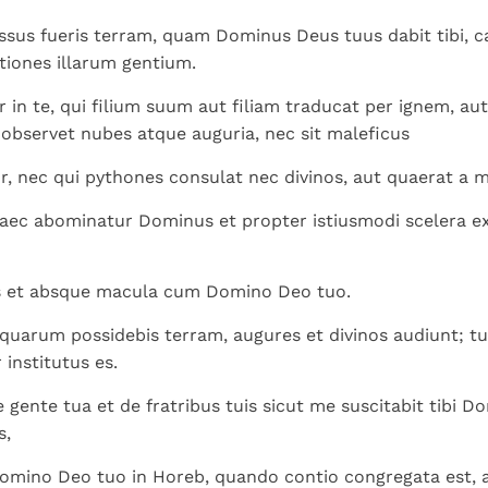
sus fueris terram, quam Dominus Deus tuus dabit tibi, ca
tiones illarum gentium.
r in te, qui filium suum aut filiam traducat per ignem, aut
t observet nubes atque auguria, nec sit maleficus
r, nec qui pythones consulat nec divinos, aut quaerat a m
ec abominatur Dominus et propter istiusmodi scelera ex
is et absque macula cum Domino Deo tuo.
 quarum possidebis terram, augures et divinos audiunt; 
 institutus es.
gente tua et de fratribus tuis sicut me suscitabit tibi D
s,
 Domino Deo tuo in Horeb, quando contio congregata est, a