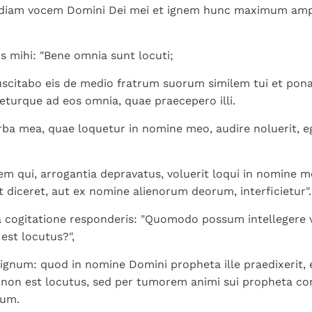
udiam vocem Domini Dei mei et ignem hunc maximum ampl
s mihi: "Bene omnia sunt locuti;
scitabo eis de medio fratrum suorum similem tui et pon
ueturque ad eos omnia, quae praecepero illi.
ba mea, quae loquetur in nomine meo, audire noluerit, e
m qui, arrogantia depravatus, voluerit loqui in nomine 
ut diceret, aut ex nomine alienorum deorum, interficietur".
a cogitatione responderis: "Quomodo possum intellegere
st locutus?",
ignum: quod in nomine Domini propheta ille praedixerit, 
on est locutus, sed per tumorem animi sui propheta conf
eum.