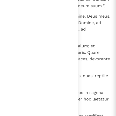
et constituet fortitudinem suam deum suum ".
12
Numquid non tu a principio, Domine, Deus meus,
sanctus meus, qui non morieris? Domine, ad
iudicium posuisti eam; petra mea, ad
corripiendum fundasti eam.
13
Mundi sunt oculi tui, ne videas malum; et
respicere ad iniquitatem non poteris. Quare
respicis super inique agentes et taces, devorante
impio iustiorem se?
14
Fecisti homines quasi pisces maris, quasi reptile
non habens principem super se.
15
Omnes in hamo sublevat, trahit eos in sagena
sua et congregat in rete suo; super hoc laetatur
et exsultat.
16
Propterea immolat sagenae suae et sacrificat