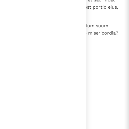
reti suo, quia in ipsis incrassata est portio eius,
et cibus eius pinguis.
17
Propter hoc ergo evaginabit gladium suum
semper, ut interficiat gentes sine misericordia?
lees verder