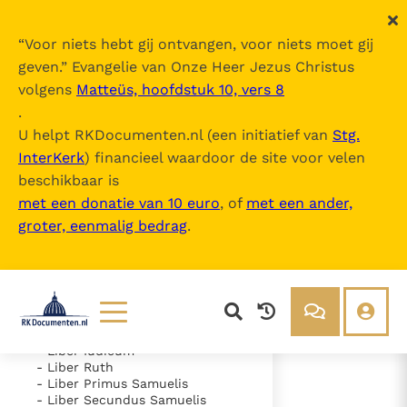
“
Voor niets hebt gij ontvangen, voor niets moet gij
geven.
” Evangelie van Onze Heer Jezus Christus
volgens
Matteüs, hoofdstuk 10, vers 8
Nova Vulgata
.
U helpt RKDocumenten.nl (een initiatief van
Stg.
InterKerk
) financieel waardoor de site voor velen
Inhoudsopgave
beschikbaar is
uitklappen
met een donatie van 10 euro
, of
met een ander,
groter, eenmalig bedrag
.
- Vetus Testamentum
- Liber Genesis
- Liber Exodus
- Liber Leviticus
- Liber Numeri
- Liber Deuteronomii
- Liber Iosue
Lezen
Over ons
- Liber Iudicum
- Liber Ruth
Documenten
Over RK Documenten
- Liber Primus Samuelis
- Liber Secundus Samuelis
- Caput 1
Bijbel
Meedoen