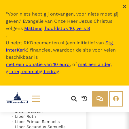
“
Voor niets hebt gij ontvangen, voor niets moet gij
geven.
” Evangelie van Onze Heer Jezus Christus
volgens
Matteüs, hoofdstuk 10, vers 8
Nova Vulgata
.
U helpt RKDocumenten.nl (een initiatief van
Stg.
InterKerk
) financieel waardoor de site voor velen
Inhoudsopgave
beschikbaar is
uitklappen
met een donatie van 10 euro
, of
met een ander,
groter, eenmalig bedrag
.
- Vetus Testamentum
- Liber Genesis
- Liber Exodus
- Liber Leviticus
- Liber Numeri
- Liber Deuteronomii
- Liber Iosue
Lezen
Over ons
- Liber Iudicum
- Liber Ruth
Documenten
Over RK Documenten
- Liber Primus Samuelis
- Liber Secundus Samuelis
- Caput 5
Bijbel
Meedoen