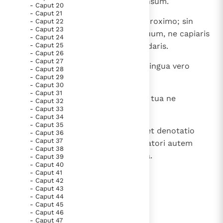
et cum tarditate proferas responsum.
- Caput 20
- Caput 21
14
Si est tibi intellectus, responde proximo; sin
- Caput 22
- Caput 23
autem, sit manus tua super os tuum, ne capiaris
- Caput 24
- Caput 25
in verbo indisciplinato et confundaris.
- Caput 26
- Caput 27
15
Honor et ignominia in sermone; lingua vero
- Caput 28
- Caput 29
homini subversio est ipsius.
- Caput 30
- Caput 31
16
Non appelleris susurro, et lingua tua ne
- Caput 32
- Caput 33
calumnieris.
- Caput 34
- Caput 35
17
Super furem enim est confusio, et denotatio
- Caput 36
- Caput 37
pessima super bilinguem, susurratori autem
- Caput 38
odium et inimicitia et contumelia.
- Caput 39
- Caput 40
- Caput 41
- Caput 42
- Caput 43
lees verder
- Caput 44
- Caput 45
- Caput 46
- Caput 47