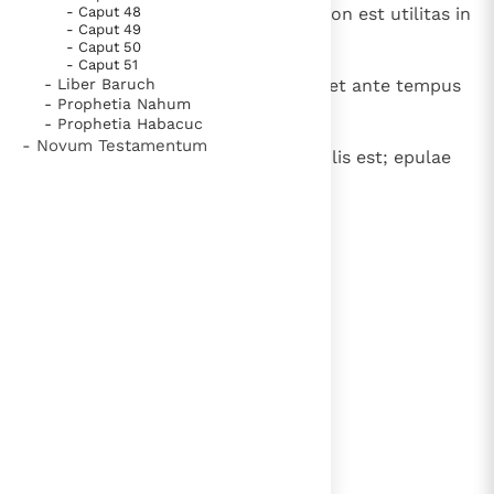
25
- Caput 48
Multos enim occidit tristitia, et non est utilitas in
- Caput 49
illa;
- Caput 50
- Caput 51
26
- Liber Baruch
zelus et iracundia minuunt dies, et ante tempus
- Prophetia Nahum
senectam adducet cogitatus.
- Prophetia Habacuc
- Novum Testamentum
27
Splendidum cor et bonum in epulis est; epulae
enim illius diligenter fiunt.
lees verder