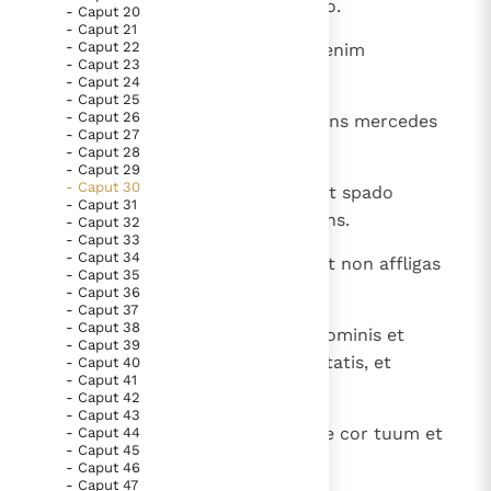
epularum circumpositae sepulcro.
- Caput 20
- Caput 21
- Caput 22
19
Quid proderit libatio idolo? Nec enim
- Caput 23
manducabit nec odorabitur:
- Caput 24
- Caput 25
- Caput 26
20
sic qui effugatur a Domino portans mercedes
- Caput 27
iniquitatis,
- Caput 28
- Caput 29
- Caput 30
21
videns oculis et ingemiscens sicut spado
- Caput 31
complectens virginem et suspirans.
- Caput 32
- Caput 33
- Caput 34
22
Tristitiam non des animae tuae et non affligas
- Caput 35
temetipsum in consilio tuo.
- Caput 36
- Caput 37
- Caput 38
23
Iucunditas cordis haec est vita hominis et
- Caput 39
thesaurus sine defectione sanctitatis, et
- Caput 40
- Caput 41
exsultatio viri est longaevitas.
- Caput 42
- Caput 43
24
Indulge animae tuae et consolare cor tuum et
- Caput 44
- Caput 45
tristitiam longe repelle a te.
- Caput 46
- Caput 47