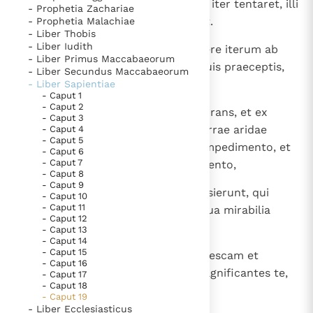
5
et populus quidem tuus mirabile iter tentaret, illi
- Prophetia Zachariae
Paus Leo XIV in Pavia: "De stad is zowel een gave als
autem novam mortem invenirent.
- Prophetia Malachiae
een taak"
Paus in Pavia: St. Augustinus toont ons de noodzaak om
- Liber Thobis
- Liber Iudith
"naar het innerlijk" toe te keren.
6
Omnis enim creatura in suo genere iterum ab
- Liber Primus Maccabaeorum
RK Documenten stelt heel veel belangrijke
initio refigurabatur, deserviens tuis praeceptis,
- Liber Secundus Maccabaeorum
ut pueri tui custodirentur illaesi.
- Liber Sapientiae
kerkelijke documenten van de Rooms
- Caput 1
Katholieke Kerk in het Nederlands beschikbaar
- Caput 2
7
Nam nubes castra eorum obumbrans, et ex
- Caput 3
en is volledig afhankelijk van donaties.
aqua, quae ante erat, emersio terrae aridae
- Caput 4
- Caput 5
apparuit: e mari Rubro via sine impedimento, et
- Caput 6
Ik help mee!
- Caput 7
campus germinans de fluctu violento,
- Caput 8
- Caput 9
8
per quem cum tota natione transierunt, qui
- Caput 10
- Caput 11
tegebantur tua manu, videntes tua mirabilia
- Caput 12
monstra.
- Caput 13
- Caput 14
- Caput 15
9
Tamquam enim equi depaverunt escam et
- Caput 16
tamquam agni exsultaverunt, magnificantes te,
- Caput 17
- Caput 18
Domine, qui liberasti illos.
- Caput 19
- Liber Ecclesiasticus