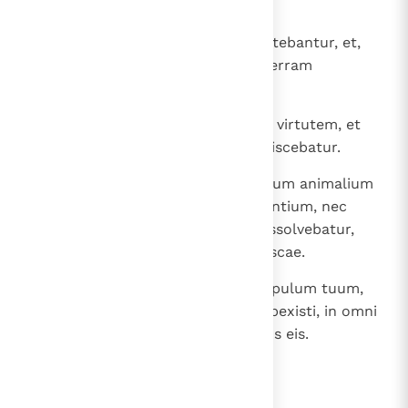
certo aestimari potest.
19
Agrestia enim in aquatica convertebantur, et,
quaecumque erant natantia, in terram
transibant.
20
Ignis in aqua valebat supra suam virtutem, et
aqua exstinguentis naturae obliviscebatur.
21
Flammae e contrario corruptibilium animalium
non vexaverunt carnes inambulantium, nec
dissolvebant illud, quod facile dissolvebatur,
glaciei simile genus immortalis escae.
22
In omnibus enim magnificasti populum tuum,
Domine, et honorasti et non despexisti, in omni
tempore et in omni loco assistens eis.
lees verder