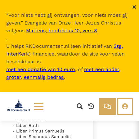
“
Voor niets hebt gij ontvangen, voor niets moet gij
geven.
” Evangelie van Onze Heer Jezus Christus
volgens
Matteüs, hoofdstuk 10, vers 8
Nova Vulgata
.
U helpt RKDocumenten.nl (een initiatief van
Stg.
InterKerk
) financieel waardoor de site voor velen
Inhoudsopgave
beschikbaar is
uitklappen
met een donatie van 10 euro
, of
met een ander,
groter, eenmalig bedrag
.
- Vetus Testamentum
- Liber Genesis
- Liber Exodus
- Liber Leviticus
- Liber Numeri
- Liber Deuteronomii
- Liber Iosue
Lezen
Over ons
- Liber Iudicum
- Liber Ruth
Documenten
Over RK Documenten
- Liber Primus Samuelis
- Liber Secundus Samuelis
- Caput 19
Bijbel
Meedoen