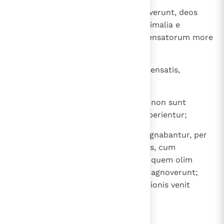
24
Etenim in erroris viis diutius erraverunt, deos
aestimantes, quae etiam inter animalia e
turpibus sunt vilia, infantium insensatorum more
decepti:
25
propter hoc, tamquam pueris insensatis,
iudicium in derisum dedisti.
26
Qui autem ludibriis increpationis non sunt
correcti, dignum Dei iudicium experientur;
27
in quibus enim ipsi patientes indignabantur, per
haec, quos putabant deos, in ipsis, cum
exterminarentur, videntes, illum, quem olim
negabant se nosse, verum Deum agnoverunt;
propter quod et finis condemnationis venit
super illos.