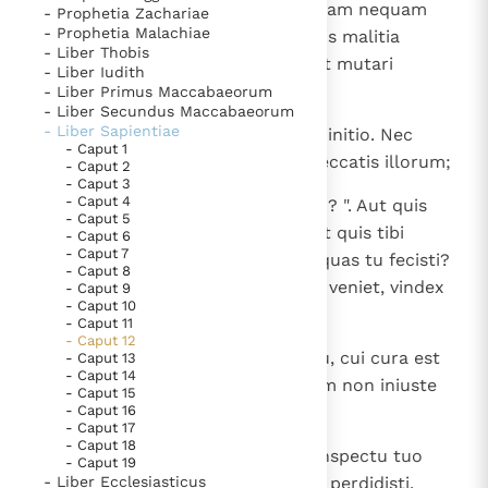
paenitentiae, non ignorans quoniam nequam
- Prophetia Zachariae
- Prophetia Malachiae
erat generatio eorum, et naturalis malitia
- Liber Thobis
ipsorum, et quoniam non poterat mutari
- Liber Iudith
cogitatio illorum in perpetuum:
- Liber Primus Maccabaeorum
- Liber Secundus Maccabaeorum
- Liber Sapientiae
11
semen enim erat maledictum ab initio. Nec
- Caput 1
timens aliquem, veniam dabas peccatis illorum;
- Caput 2
- Caput 3
- Caput 4
12
quis enim dicet tibi: " Quid fecisti? ". Aut quis
- Caput 5
stabit contra iudicium tuum? Aut quis tibi
- Caput 6
- Caput 7
imputabit, si perierint nationes, quas tu fecisti?
- Caput 8
Aut quis in contentionem tecum veniet, vindex
- Caput 9
- Caput 10
iniquorum hominum?
- Caput 11
- Caput 12
13
Non enim est alius Deus quam tu, cui cura est
- Caput 13
- Caput 14
de omnibus, ut ostendas quoniam non iniuste
- Caput 15
- Caput 16
iudicasti.
- Caput 17
- Caput 18
14
Neque rex neque tyrannus in conspectu tuo
- Caput 19
- Liber Ecclesiasticus
resistere poterit tibi de his, quos perdidisti.