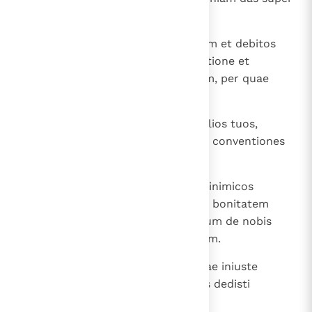
peccatis paenitentiam.
20
Si enim inimicos servorum tuorum et debitos
morti cum tanta castigasti attentione et
remissione dans tempus et locum, per quae
possent mutari a malitia,
21
cum quanta diligentia iudicasti filios tuos,
quorum parentibus iuramenta et conventiones
dedisti bonarum promissionum!
22
Cum ergo das nobis disciplinam, inimicos
nostros multipliciter flagellas, ut bonitatem
tuam cogitemus iudicantes et, cum de nobis
iudicatur, speremus misericordiam.
23
Unde et illis, qui in insipientia vitae iniuste
vixerunt, per abominationes suas dedisti
tormenta.